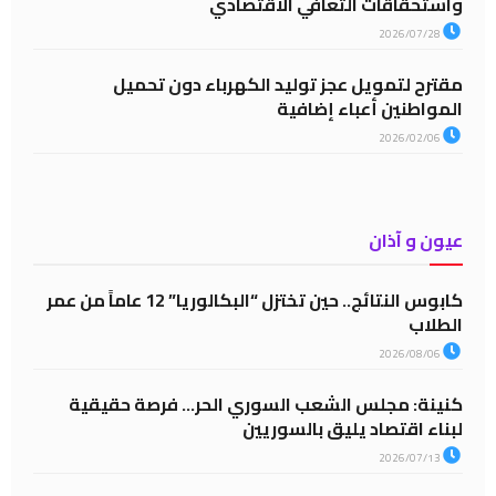
واستحقاقات التعافي الاقتصادي
2026/07/28
مقترح لتمويل عجز توليد الكهرباء دون تحميل
المواطنين أعباء إضافية
2026/02/06
عيون و آذان
كابوس النتائج.. حين تختزل “البكالوريا” 12 عاماً من عمر
الطلاب
2026/08/06
كنينة: مجلس الشعب السوري الحر… فرصة حقيقية
لبناء اقتصاد يليق بالسوريين
2026/07/13