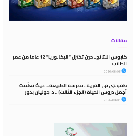
مقالات
كابوس النتائج.. حين تختزل “البكالوريا” 12 عاماً من عمر
الطلاب
2026/08/06
طفولتي في القرية.. مدرسة الطبيعة… حيث تعلّمت
أجمل دروس الحياة (الجزء الثالث) .. د. جوليان بدور
2026/08/01