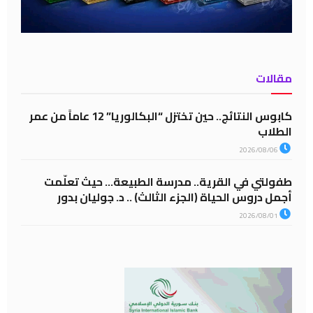
مقالات
كابوس النتائج.. حين تختزل “البكالوريا” 12 عاماً من عمر
الطلاب
2026/08/06
طفولتي في القرية.. مدرسة الطبيعة… حيث تعلّمت
أجمل دروس الحياة (الجزء الثالث) .. د. جوليان بدور
2026/08/01