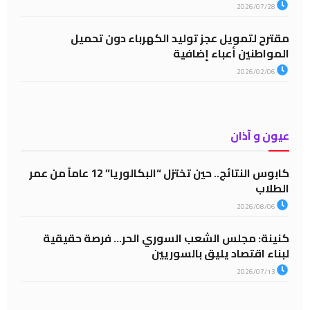
2026/07/28
مقترح لتمويل عجز توليد الكهرباء دون تحميل
المواطنين أعباء إضافية
2026/02/06
عيون و آذان
كابوس النتائج.. حين تختزل “البكالوريا” 12 عاماً من عمر
الطلاب
2026/08/06
كنينة: مجلس الشعب السوري الحر… فرصة حقيقية
لبناء اقتصاد يليق بالسوريين
2026/07/13