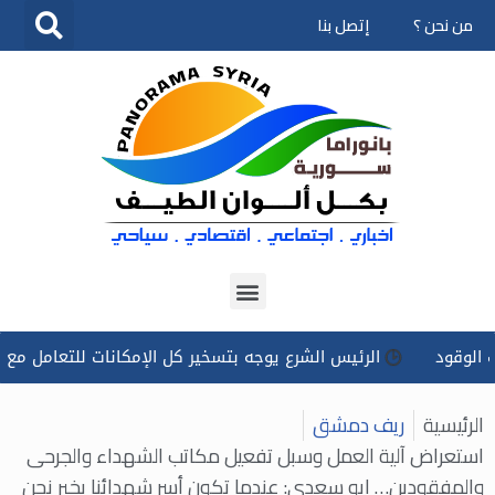
من نحن ؟
إتصل بنا
تخطى
إلى
المحتوى
الرئيس الشرع يوجه بتسخير كل الإمكانات للتعامل مع ‏تداعيات ح
الرئيسية
ريف دمشق
استعراض آلية العمل وسبل تفعيل مكاتب الشهداء والجرحى
والمفقودين… ابو سعدى: عندما تكون أسر شهدائنا بخير نحن