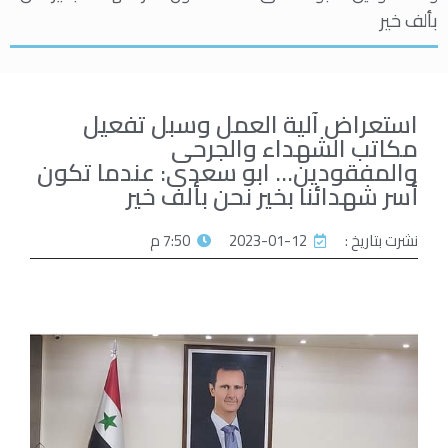
بألف خير
استعراض آلية العمل وسبل تفعيل
مكاتب الشهداء والجرحى
والمفقودين… ابو سعدى: عندما تكون
أسر شهدائنا بخير نحن بألف خير
نشرت بتاريخ :
2023-01-12
7:50 م