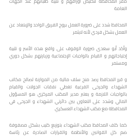
مقر المحافظة لتخليص أوراقهم و تلبية طلباتهم عند الجهات
العامة
المحافظ شدد على ضرورة العمل بروح الفريق الواحد والإبتعاد عن
العمل بشكل فردي لأنه لايثمر
وأكد أبو سعدى ضرورة الوقوف على واقع هذه الأسر و تلبية
إحتياجاتهم و القيام بالواجبات الإجتماعية وزيارتهم بشكل دوري
ومستمر
و قرر المحافظ رصد منح سلف مالية من الموازنة لصالح مكاتب
الشهداء والجرحى الفرعية تغطي نفقات الجولات والقيام
بالواجبات اللازمة و يعتبر مدير المكتب المركزي هو المسؤول
المالي وشدد على التعاون بين دائرتي الشهداء و الجرحى في
المحافظة مع مكتب الشهداء العسكري
كما كلف المحافظ مكتب الشهداء بتوزبع كتيب بشكل مصفوفة
ضم كل القوانين والأنظمة والقرارات الصادرة عن رئاسة