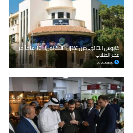
كابوس النتائج.. حين تختزل “البكالوريا” 12 عاماً من
عمر الطلاب
2026/08/06