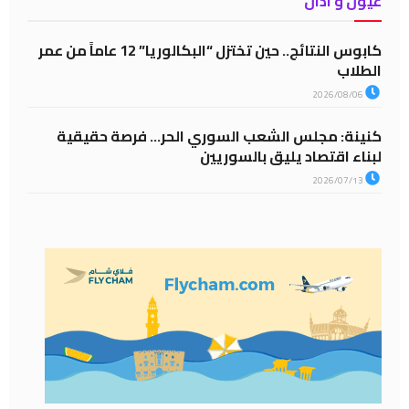
عيون و آذان
كابوس النتائج.. حين تختزل “البكالوريا” 12 عاماً من عمر
الطلاب
2026/08/06
كنينة: مجلس الشعب السوري الحر… فرصة حقيقية
لبناء اقتصاد يليق بالسوريين
2026/07/13