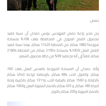
حمص:
بين مدير زراعة حمص المهندس يونس حمدان أن نسبة تنفيذ
محصول القمح المروي في المحافظة بلغت 108% بمساحة
مزروعة18821 هكتار من المخطط 17420 هكتار، بينما نسبة تنفيذ
القمح البعل 100.6% بمساحة 21954 هكتار من المخطط 21804
هكتار، لافتاً إلى أنه تم تنفيذ 99% من خطة محصول الشعير.
وأكد حمدان أن المساحة المزروعة بالعدس البعل بلغت 760
هكتار، والفول الحب 684 هكتار، بالإضافة لزراعة 4543 هكتار
بالجلبانة و 1560 هكتار بالبيقية الحب، و1311 هكتار بالكزبرة وحبة
البركة 180 هكتار، و 455 هكتار بالخضار الشتوية البعل و1063 هكتار
بالخضار المروية و205 هكتار بالثوم.