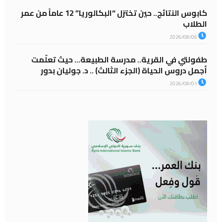
كابوس النتائج.. حين تختزل “البكالوريا” 12 عاماً من عمر
الطلاب
2026/08/06
طفولتي في القرية.. مدرسة الطبيعة… حيث تعلّمت
أجمل دروس الحياة (الجزء الثالث) .. د. جوليان بدور
2026/08/01