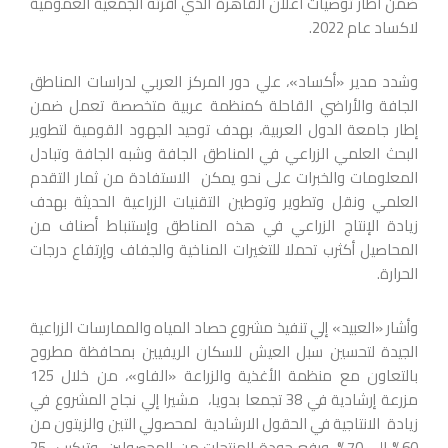
ضمن اطار توصيات اعلان القاهرة الذي أقرته الجمعية العمومية
لاكساد عام 2022.
وشدد مدير «أكساد»، علي دور المركز العربي لدراسات المناطق
الجافة والأراضي القاحلة كمنظمة عربية متخصصة تعمل ضمن
إطار جامعة الدول العربية، بهدف توحيد الجهود القومية لتطوير
البحث العلمي الزراعي في المناطق الجافة وشبه الجافة وتبادل
المعلومات والخبرات على نحو يمكن الاستفادة من ثمار التقدم
العلمي ونقل وتطوير وتوطين التقنيات الزراعية الحديثة بهدف
زيادة الإنتاج الزراعي في هذه المناطق وإستنباط أصناف من
المحاصيل أكثرب تحملا للتغيرات المناخية والجفاف وإرتفاع درجات
الحرارة.
وأشار «العبيد» إلي تنفيذ مشروع حصاد المياه والممارسات الزراعية
الجيدة لتحسين سبل العيش للسكان الريفيين بمحافظة مطروح
بالتعاون مع منظمة الأغذية والزراعة «الفاو»، من خلال 125
مزرعة إرشادية في 38 تجمعا بدويا، مشيرا إلي نجاح المشروع في
زيادة الانتاجية في الحقول الارشادية لمحصولي التين والزيتون من
60% الى 70%، ورفع جودة المنتجات من المحصولين، وتركيب 25