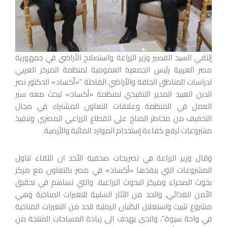
إلتقي السيد القصير وزير الزراعة واستصلاح الأراضي في جمهورية
مصر العربية رئيس الجمعية العمومية لمنظمة المركز العربي
لدراسات المناطق الجافة والأراضي القاحلة “«أكساد» الدكتور نصر
الدين العبيد المدير التنفيذي لمنظمة «أكساد» لبحث معه سير
العمل في المنظمة وعلاقات التعاون المشترك في مجال
التخفيف من مخاطر المناخ علي القطاع الزراعي المصري وتنفيذ
مشروعات لرفع كفاءة إستخدام الموارد المائية والأرضية.
وقال وزير الزراعة في تصريحات صحفية الأحد ان اللقاء تناول
المشروعات التي ينفذها «أكساد» في مصر بالتعاون مع مركز
بحوث الصحراء ومركز البحوث الزراعية، والتي تساهم في تحقيق
الأمن الغذائي، والحد من الآثار السلبية للتغيرات المناخية وهي
مشروع تثبيت واستغلال الكثبان الرملية للحد من التغيرات المناخية
في واحة سيوة”، والذي يهدف الى زيادة المساحات المنتجة من