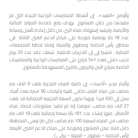
وأوضح «العبيد»، إن أنشطة الممارسات الزراعية الجيدة التي تم
تنفيذها من خلال المشروع بهدف رفع كفاءة الموارد المائية
والأرضية، وترشيد إستهلاك مياه الري من خلال إعادة تأهيل وصيانة
عدد 18 بئرا رومانية موزعة على مراكز الدعم الفنى الثلاثة في
مناطق رأس الحكمة ومطروح والنجيلة وفقا لخطط المجتمعات
المحلية ، مشيرا إلي إن التدريبات الحقلية شملت عقد عدد 20 يوم
تدريب حقلي لعدد 541 مزارع على الممارسات الزراعية والممارسات
الخاصة بمزارع التين والزيتون بالقري المستهدفة بالمشروع.
وأشار مدير «أكساد»، إن كمية المياه المخزنة بلغت 9 الاف متر
مكعب من مياه الشرب تكفى لتلبية إحتياجات 90 اسرة بعدد أفراد
يصل إلي 630 فردا وبهذا تكون السعة التخزينية الاجمالية قد بلغت
27 الف متر مكعب، موضحا إنه تم تنفيذ مشروعات لحصاد مياه
الأمطار، منها إنشاء عدد 181 بئرا بسعة إجمالية بلغت 18 الف متر
مكعب من المياه (بسعة 100 متر مكعب لكل بئر) وهى المخططة
خلال فترة عمل المشروع وموزعة على مراكز الدعم الفني الأربعة
(رأس الحكمة – مطروح – النجيلة – براني ) .