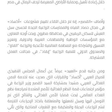
خلال إعادة تأهيل وحماية الأراضي المعرضة لزحف الرمال في مصر
.
وأضاف «القصير»، إنه تم خلال اللقاء تقييم مشروعات «أكساد»
فى مجال حصاد المياه والممارسات الزراعية الجيدة لتحسين سبل
العيش للسكان الريفيين في محافظة مطروح، وبحث أوجه التعاون
مع المؤسسات الوطنية والمنظمات العربية والدولية، وتعزيز
التنسيق والشراكة مع المنظمة العالمية للأغذية والزراعة “الفاو”،
والصندوق الدولي للتنمية الزراعية “إيفاد”، في مجالات العمل
المشتركة.
ومن جانبه قدم «العبيد» عرضاً عن أعمال المجلس التنفيذي
للمركز العربي “أكساد” والقرارات التي صدرت عنه لخدمة الامن
الغذائي العربي، مشيدا بمشاركة السيد القصير وزير الزراعة في
مؤتمر اجتماعات قمة النظم الغذائية للأمم المتحدة لمراجعة نظم
الغذاء العالمي لبحث قضايا الأمن الغذائي، والنتائج التي تم
التوصل اليها وسبل تفعيلها والمتعلقة باتخاذ الإجراءات اللازمة
لنشر الزراعات البديلة والمتكيفة مع التغيرات المناخية والتي تأتي