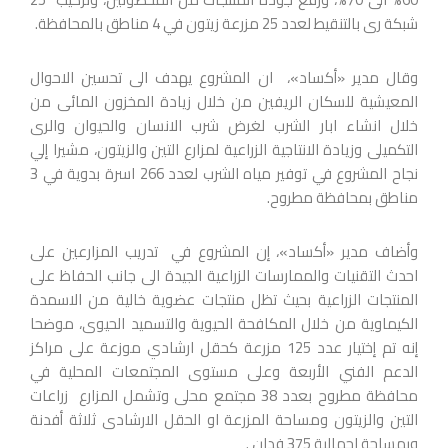
شبكة رى بالتنقيط لعدد 25 مزرعة زيتون في 4 مناطق بالمحافظة.
وقال مدير «أكساد»، ان المشروع يهدف الى تحسين الاحوال
المعيشية للسكان الريفين من خلال زيادة المخزون المائى من
خلال انشاء ابار الشرب لغرض شرب الانسان والحيوان والرى
التكميلى وزيادة الانتاجية الزراعية لمزارع التين والزيتون، مشيرا إلي
نجاح المشروع في توفير مياه الشرب لعدد 266 اسرة بدوية في 3
مناطق بمحافظة مطروح.
وأضاف مدير «أكساد»، إن المشروع في تدريب المزارعين على
احدث التقنيات والممارسات الزراعية الجيدة الى جانب الحفاظ على
المنتجات الزراعية بحيث تظل منتجات عضوية خالية من الاسمدة
الكيماوية من خلال المكافحة الحيوية والتسميد الحيوى، موضحا
إنه تم إختيار عدد 125 مزرعة كحقل ارشادي موزعة على مراكز
الدعم الفني الأربعة وعلى مستوى المجتمعات المحلية في
محافظة مطروح بعدد 38 مجتمع محلى وتشمل المزارع زراعات
التين والزيتون ومساحة المزرعة او الحقل الارشادى ثلاثة أفدنة
وبمساحة اجمالية 375 فدان .