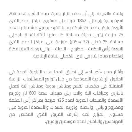
ولفت «العبيد»، إلي أن هذه الابار وفرت مياه الشرب لعدد 266
اسرة بدوية بإجمالي 1862 فردا على مستوى مراكز الدعم الفنى
الأربعة،وتركيب عدد 25 شبكة رى بالتنقيط بجميع مشملاتها لعدد
25 مزرعة زيتون حديثة مساحة كلا منها ثلاثة افدنة باجمإلى
مساحة 75 فدان (32 هكتار) موزعة على مراكز الدعم الفني
الاربعة (رأس الحكمة – مطروح – النجيلة – برانى) وذلك لتعزيز فكرة
إستخدام مياه الأبار فى الرى التكميلي لزيادة الإنتاجية.
وأشار مدير «أكساد»، إلي تطبيق الممارسات الزراعية الجيدة فى
الحقول الإرشادية النموذجية من خلال توزيع المستلزمات الزراعية
المتمثلة فى مقصات تقليم ومناشير يدوية ومناشير الية تعمل
بالبنزين وعزاقات الية والات رش مبيدات سعة 600 لتر وتوزيع
الأسمدة والمبيدات الحيوية لعدد 125 مزرعة بمراكز رأس الحكمة
ومطروح وبراني والنجيلة وتوزيع المبيدات والأسمدة الحيوية على
مستوى المزارع تحت إشراف الفريق الفني المختص من
المهندسين والباحثين لمدة موسمين زراعيين.