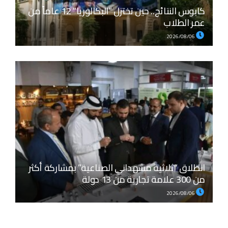
كابوس النتائج.. حين تختزل “البكالوريا” 12 عاماً من
عمر الطلاب
2026/08/06
انطلاق “ثلاثية مشهداني الصناعية” بمشاركة أكثر
من 300 علامة تجارية من 13 دولة
2026/08/06