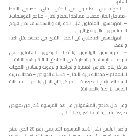
العام.
– المهندسون العاملون في الحقل الفني (مصافي النفط
-معامل الغاز-محطات معالجة النفط والغاز – مناجم الفوسفات).
– المهندسون العاملون على الحفارات والاستكشاف بمن فيهم
الجيولوجيون والجيوفيزيائيون.
– المهندسون العاملون في المجال الفني في خطوط نقل الغاز
والنفط.
– المهندسون الزراعيون والأطباء البيطريون العاملون في
(الوحدات الإرشادية والبيطرية في المناطق النائية وشبه النائية –
مراكز إنتاج الغراس المثمرة والحراجية والرعوية وبساتين الأمهات
التابعة لها- محطات تربية الأبقار – منشآت الدواجن – محطات تربية
الأسماك وإنتاج الإصبعيات – مراكز إنتاج النحل والحرير – محطات
البحوث الزراعية والحيوانية).
وفي حال تقاضي المشمولين في هذا المرسوم لأكثر من تعويض
طبيعة عمل يستحق التعويض الأعلى.
وأصدر الرئيس بشار الأسد المرسوم التشريعي رقم 28 الذي يمنح