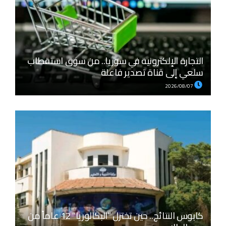
التجارة الإلكترونية في سوريا.. من سوق استقطاب
سلعي إلى قناة تصدير فاعلة
2026/08/07
كابوس النتائج.. حين تختزل “البكالوريا” 12 عاماً من