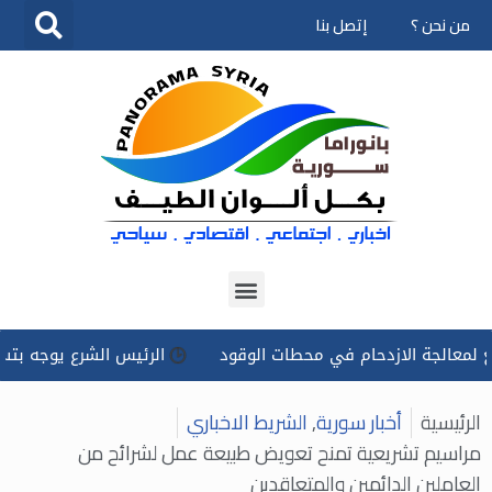
من نحن ؟
إتصل بنا
تخطى
إلى
المحتوى
جة الازدحام في محطات الوقود
الرئيس الشرع يوجه بتسخير كل ال
الرئيسية
أخبار سورية
,
الشريط الاخباري
مراسيم تشريعية تمنح تعويض طبيعة عمل لشرائح من
العاملين الدائمين والمتعاقدين