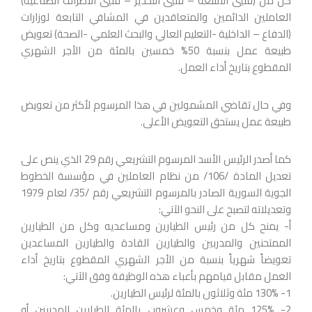
كل من (فنيي الأشعة – فنيي التخدير – فنيي الأطراف الصناعية)
العاملين الدائمين والمتعاقدين في المشافي التابعة لوزارات
(الدفاع – الداخلية -التعليم العالي والبحث العلمي -الصحة) تعويض
طبيعة عمل بنسبة 50% خمسين بالمئة من الأجر الشهري
المقطوع بتاريخ أداء العمل.
وفي حال تقاضي المشمولين في هذا المرسوم لأكثر من تعويض
طبيعة عمل يستحق التعويض الأعلى.
كما أصدر الرئيس الأسد المرسوم التشريعي رقم 29 الذي ينص على
تعديل المادة /106/ من نظام العاملين في مؤسسة الخطوط
الجوية السورية الصادر بالمرسوم التشريعي رقم /35/ لعام 1979
وتعديلاته لتصبح على النحو الآتي:
‌أ- يمنح كل من رئيس الطيارين ومساعديه وكل من الطيارين
الممتحنين والمدربين والطيارين القادة والطيارين المساعدين
تعويضاً شهرياً بنسبة من الأجر الشهري المقطوع بتاريخ أداء
العمل مقابل قيامهم بأعباء هذه الوظيفة وفق الآتي:
1- 130% مئة وثلاثون بالمئة لرئيس الطيارين.
2- 125% مئة وخمس وعشرون بالمئة للطيارين المدربين أو