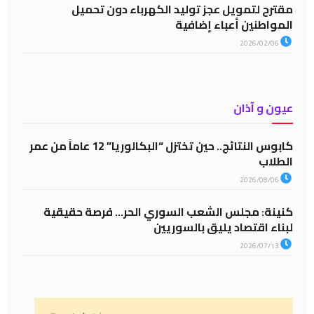
مقترح لتمويل عجز توليد الكهرباء دون تحميل
المواطنين أعباء إضافية
2026/02/06
عيون و آذان
كابوس النتائج.. حين تختزل “البكالوريا” 12 عاماً من عمر
الطلاب
2026/08/06
كنينة: مجلس الشعب السوري الحر… فرصة حقيقية
لبناء اقتصاد يليق بالسوريين
2026/07/13