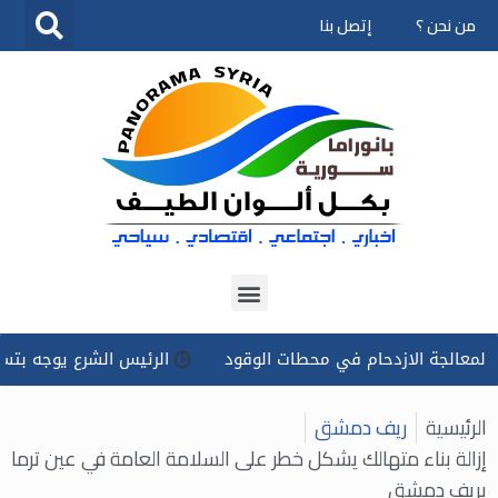
من نحن ؟
إتصل بنا
تخطى
إلى
المحتوى
الازدحام في محطات الوقود
الرئيس الشرع يوجه بتسخير كل الإم
الرئيسية
ريف دمشق
إزالة بناء متهالك يشكل خطر على السلامة العامة في عين ترما
بريف دمشق