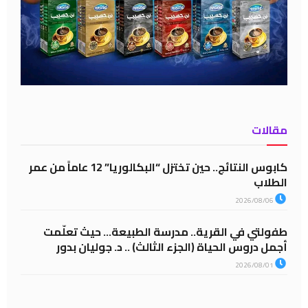
مقالات
كابوس النتائج.. حين تختزل “البكالوريا” 12 عاماً من عمر
الطلاب
2026/08/06
طفولتي في القرية.. مدرسة الطبيعة… حيث تعلّمت
أجمل دروس الحياة (الجزء الثالث) .. د. جوليان بدور
2026/08/01