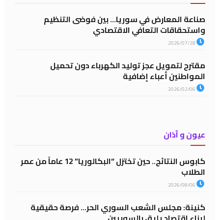
صناعة المعارض في سوريا… بين فوضى التنظيم
واستحقاقات التعافي الاقتصادي
2026/07/28
مقترح لتمويل عجز توليد الكهرباء دون تحميل
المواطنين أعباء إضافية
2026/02/06
عيون و آذان
كابوس النتائج.. حين تختزل “البكالوريا” 12 عاماً من عمر
الطلاب
2026/08/06
كنينة: مجلس الشعب السوري الحر… فرصة حقيقية
لبناء اقتصاد يليق بالسوريين