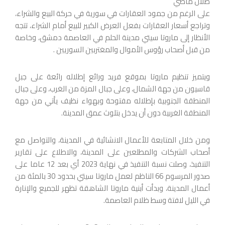
طلال ماضي
على الرغم من جمود العقارات في سورية في حركة البيع والشراء،
وتراجع أسعار العقارات بفعل العرض الكبير للبيع أمام الشراء، تتجه
الأنظار إلى ماروتا سيتي مدينة الحلم في العاصمة دمشق، وخاصة
من قبل أصحاب رؤوس الأموال والمغتربين السوريين .
ويتميز تنظيم ماروتا بموقع فريد ورائع إطلاله رائعة على جبل
قاسيون من جهة الشمال، وعلى جبال المزة من الغرب، وعلى جبال
المنطقة الجنوبية بإطلاله مفتوحة وبهواء نظيف يأتي من جهة
المنطقة الغربية دون أن يدخل بتلوث عمق المدينة.
ومن خلال المتابعة للأعمال الانشائية في المدينة، والتواصل مع
أصحاب الشركات والمطلعين على المدينة، والاطلاع على تقارير
التنفيذ، وصلت نسبة التنفيذ في نهاية 2023 أي بعد 12 عاما على
صدور المرسوم 66 الناظم لعمل ماروتا سيتي بحدود 30 بالمئة من
أعمال المدينة، وبدأت أبنية ماروتا الشاهقة تظهر للجميع والإنارة
في الليل لافتة وسط ظلام العاصمة.