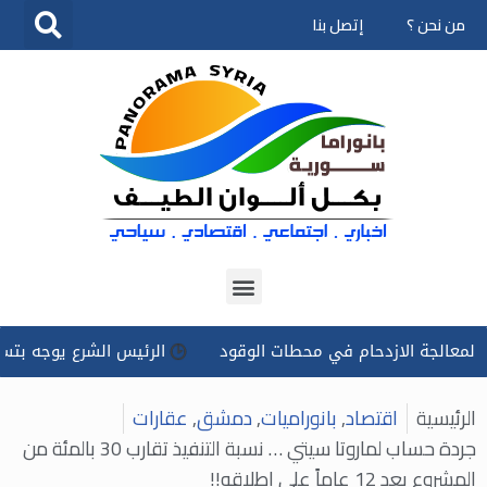
من نحن ؟
إتصل بنا
تخطى
إلى
المحتوى
جة الازدحام في محطات الوقود
الرئيس الشرع يوجه بتسخير كل ال
الرئيسية
اقتصاد
,
بانوراميات
,
دمشق
,
عقارات
جردة حساب لماروتا سيتي … نسبة التنفيذ تقارب 30 بالمئة من
المشروع بعد 12 عاماً على إطلاقه!!