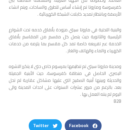
العامة، وخصوصا من الجهة الغربية، والمنطقة الفاصلة بين
كفرسوسة وماروتا تم إنشاء أساس للطرق والساحات، ويتم انشاء
الأرصفة وبانتظار تمديد كابلات الشبكة الكهربائية .
والبنية التحتية في ماروتا سيتي مزودة بأنفاق خدمه تحت الشوارع
الرئيسية والثانوية حيث يتصل كل مقسم من المقاسم بأنفاق
الخدمة عبر تفريعه خاصة تمد كل مقسم بما يلزمه من خدمات
الكهرباء والماء والهاتف والغاز .
ومدينة ماروتا سيتي تم تنظيمها بمرسوم خاص حتى لا يتكرر التشوه
البصري الحاصل في منطقة كفرسوسة، حيث الأبنية الجميلة
والحديثة وبينها أبنية الصفيح التي عليها مشاكل عقارية لم تحل
بعد، بالرغم من مرور عشرات السنوات على احداث المدينة والى
اليوم لم ينته العمل بها .
B2B
Twitter
Facebook