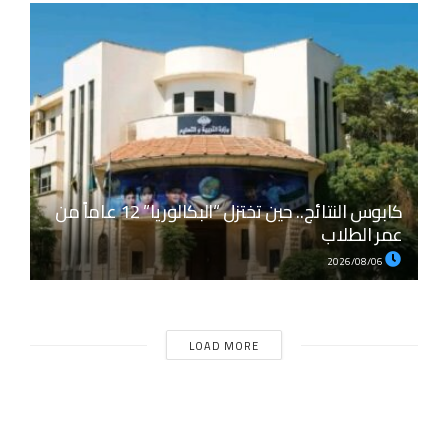
كابوس النتائج.. حين تختزل “البكالوريا” 12 عاماً من
عمر الطلاب
2026/08/06
LOAD MORE