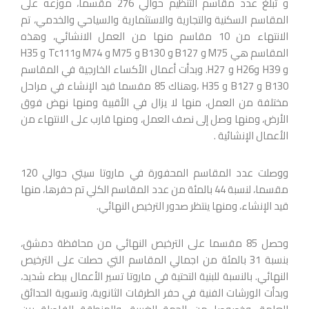
و تبلغ عدد مقاسم التنظيم حوالي 276 مقسما، موزعه على
المقاسم السكنية والتجارية والاستثمارية والسياحي والخدمي، تم
الانتهاء من 10 مقاسم منها من العمل الانشائي، وهذه
المقاسم هي M75 و B127 و B130 و M75 و M74 وTc111 و H35
و H39 وH26 و H27. وبدأت أعمال الأكساء الخارجية في المقاسم
B130 و B127 و H35 ،وهناك 85 مقسما قيد الإنشاء في مراحل
مختلفة من العمل، منها لا يزال في الأقبية ومنها نهض فوق
الأرض، ومنها وصل إلى نصف العمل، ومنها قارب على الانتهاء من
الأعمال الإنشائية .
ووصلت عدد المقاسم المحفورة في ماروتا سيتي حوالي 120
مقسما، لنسبة 44 بالمئة من عدد المقاسم الكلي تم حفرها، منها
قيد الإنشاء، ومنها ينتظر صدور الترخيص النهائي.
وحصل 85 مقسما على الترخيص النهائي من محافظة دمشق،
بنسبة 31 بالمئة من اجمالي المقاسم التي حصلت على الترخيص
النهائي. بالنسبة للبنية التحتية في ماروتا تسير الأعمال ببطء شديد،
وبدأت الورشات الفنية في حفر الطرقات الثانوية، وتسوية الحدائق