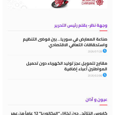
وجهة نظر- بقلم رئيس التحرير
صناعة المعارض في سوريا… بين فوضى التنظيم
واستحقاقات التعافي الاقتصادي
2026/07/28
مقترح لتمويل عجز توليد الكهرباء دون تحميل
المواطنين أعباء إضافية
2026/02/06
عيون و آذان
كابوس النتائج.. حين تختزل “البكالوريا” 12 عاماً من عمر