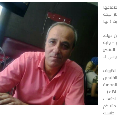
جتماعها
 نتيجة
ت ) بها
 دولة،
رة لهذا العام – واية
المتضرر
وهي لا
الظروف
لفلاحين
 المحمية
نه ) ..
 احتساب
مثلا كم
 احتسبت