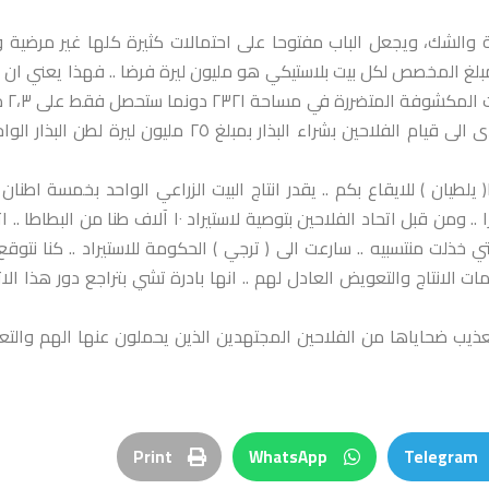
بة والشك، ويجعل الباب مفتوحا على احتمالات كثيرة كلها غير مرضية و
ار ٣٧٥٠ بيتا زراعيا ..؟ اذا كان المبلغ المخصص لكل بيت بلاستيكي هو مليون ليرة فرضا .. فهذا يعني ان
من ٣،٧ مليارات ليرة ستذهب الى 
ليرة .. علما انه وبسبب تأخر الحكومة في تأمين بذار البطاطا مثلا ادى الى قيام الفلاحين بشراء البذار بمبلغ ٢٥ مليون ليرة لطن
يلطيان ) للايقاع بكم .. يقدر انتاج البيت الزراعي الواحد بخمسة اطنان
البندورة .. كيف ستعوض هذه الكميات .. علما انه تم الانقضاض فورا .. ومن قبل اتحاد الفلاحين بتوصية لاستيراد ١٠ آلاف طنا م
خذلت منتسبيه .. سارعت الى ( ترجي ) الحكومة للاستيراد .. كنا نتوقع
ت الانتاج والتعويض العادل لهم .. انها بادرة تشي بتراجع دور هذا الات
عذيب ضحاياها من الفلاحين المجتهدين الذين يحملون عنها الهم والتعب
Print
WhatsApp
Telegram