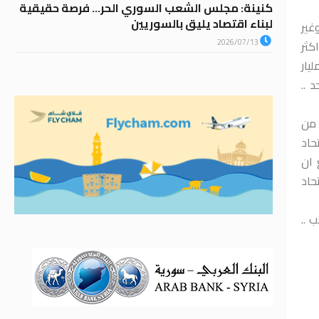
كنينة: مجلس الشعب السوري الحر… فرصة حقيقية
لبناء اقتصاد يليق بالسوريين
غير
2026/07/13
 اكثر
الزراعات المحمية .. اما بقية الزراعات المكشوفة المتضررة في مساحة ٢٣٢١ دونما ستحصل فقط على ٢،٣ مليار
 البذار الواحد ..
 من
ن البطاطا .. اتحاد
 ان
حاد
 ..