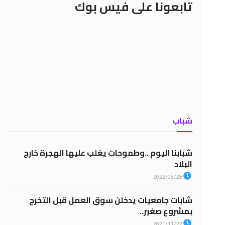
تابعونا على فيس بوك
شباب
شبابنا اليوم ..وطموحات يغلب عليها الهجرة خارج
البلاد
2022/05/28
شابات جامعيات يدخلن سوق العمل قبل التخرج
بمشروع صغير..
2021/11/22