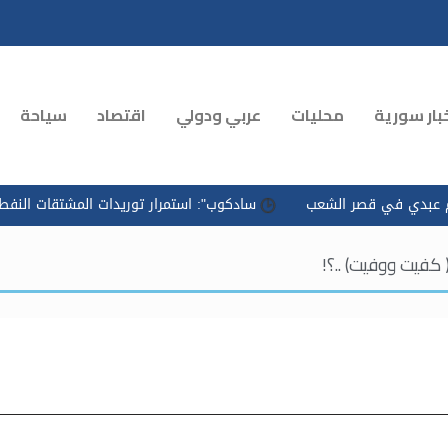
بار سورية
محليات
عربي ودولي
اقتصاد
سياحة
ر الشعب
سادكوب": استمرار توريدات المشتقات النفطية وتسريع الت
 كفيت ووفيت) ..؟!