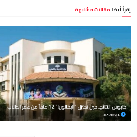
إقرأ أيضا
مقالات مشابهة
كابوس النتائج.. حين تختزل “البكالوريا” 12 عاماً من عمر الطلاب
2026/08/06