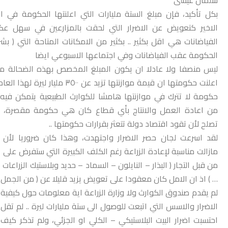
بكل تأكيد، فإن مبلغ الستة مليارات التي اعلنتها الحكومة في ا
الاخير كتعويض عن الاضرار التي لحقت بالمزارعين في سهل عكار
الفياضانات هي اقل بكثير .. بكثير من الامكانات المتاحة التي ( بشر
الحكومة عقب الفياضانات وفي اجتماعها الاسبوعي ايضا
ليس منصفا ولا عادلا ان يكون المبلغ المخصص بهذه الضحالة من
اعلنت حكومتها ان قيمة موازنتها تزيد عن ٣٥٠٠ مليار لي
حكومة لا تترك في موازنتها هامشا للكوارث الطبيعية يتمكن فيه 
من اعادة العمل والانتاج بأي قطاع كان هي حكومة مقصرة، 
تصلح لأن تقود اقتصاد دولة تتعثر بقرارات حكومتها ..
لقد اسرعت لجان حصر الاضرار واجتهدت، وهذا كان ضروريا لأن 
مازالت مناسبة لإعادة الزراعة رغم الكلف الكبيرة التي ستفرض على ا
من قبل التجار ( البذار – النايلون – السماد – حديد وبلاستيك الزراعات
… ) اذ ان الامل كان معقودا على تعويض يزيد قليلا عن ( من الجمل اذ
لم يقدم صندوق الكوارث ولا وزارة الزراعة اية معلومات حول كيفية
الاضرار والاسس التي اتبعت للوصول الى ستة مليارات ليرة .. لم تقل 
احتسبت اضرار البيت البلاستيكي – الكلي او الجزئي، ولم تذكر كيف