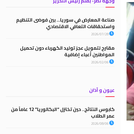
وجهة نظر- بقلم رئيس التحرير
صناعة المعارض في سوريا… بين فوضى التنظيم
واستحقاقات التعافي الاقتصادي
2026/07/28
مقترح لتمويل عجز توليد الكهرباء دون تحميل
المواطنين أعباء إضافية
2026/02/06
عيون و آذان
كابوس النتائج.. حين تختزل “البكالوريا” 12 عاماً من
عمر الطلاب
2026/08/06