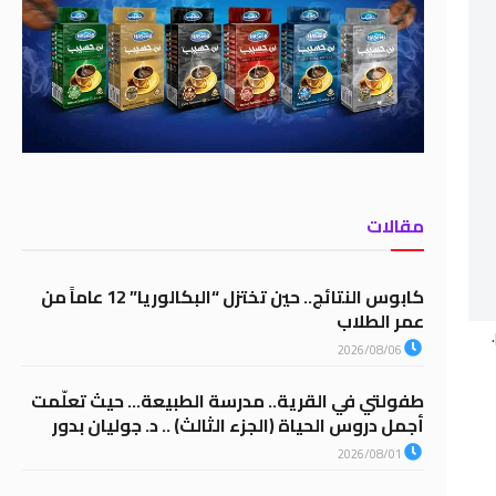
مقالات
كابوس النتائج.. حين تختزل “البكالوريا” 12 عاماً من
عمر الطلاب
.
2026/08/06
طفولتي في القرية.. مدرسة الطبيعة… حيث تعلّمت
أجمل دروس الحياة (الجزء الثالث) .. د. جوليان بدور
2026/08/01