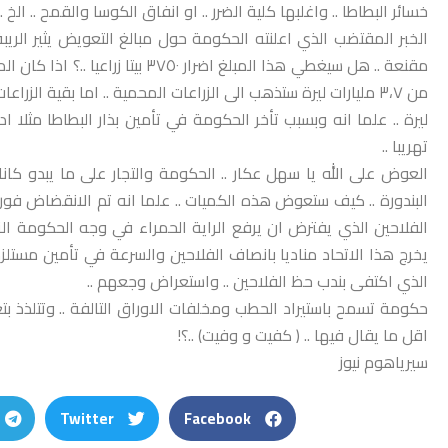
خسائر البطاطا .. واغلبها كلية الضرر .. او انفاق الكوسا والقمح .. الخ .
الخبر المقتضب الذي اعلنته الحكومة حول مبالغ التعويض يثير الري
مقنعة .. هل سيغطي هذا المبلغ اضر
تهريبا ..
العوض على الله يا سهل عكار .. الحكومة والتجار على ما يبدو كانا( 
الفلاحين الذي يفترض ان يرفع الراية الحمراء في وجه الحكومة التي 
يخرج هذا الاتحاد مناديا بانصاف الفلاحين والسرعة في تأمين مستلزما
الذي اكتفى بندب حظ الفلاحين .. واستعراض وجعهم ..
حكومة تسمح باستيراد الحطب ومخلفات الاوراق التالفة .. وتتلذذ بت
اقل ما يقال فيها .. ( كفيت و وفيت) ..؟!
سيرياهوم نيوز
Twitter
Facebook