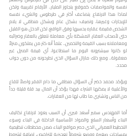
نفسه والمواصفات كموقع يتجاوز المليار.. الأرقام تقريبية ولكن
لماذا هذا الارتفاع يتضاعف أكثر في طرطوس والشيء نفسه
للإيجارات وغيرها، وتضيف: بشكل عام وبشكل منطقي لا يلام
الشخص فقيمة عقاره يحسبها وفق الواقع، لكن الدخل هو القليل
حتى لأصحاب العقار، المشكلة بأي معاملة تتعلق بالعقار وضرائبه
ومعاملاته بسبب القيمة والتخمين.. علماً أنه كثر من يملكون منزلاً
لو كانوا سيشترونه اليوم ما استطاعوا، أي قيمة المنزل غير
معقولة.. ومع ذلك مازال السؤال الذي تطرحونه من دون جواب
محدد.
ويؤكد محمد خضر أن السؤال منطقي ما دام الفقر واصلاً للقاع
والأغلبية لا يمكنها الشراء فهذا يؤكد أن المال بيد قلة قليلة جداً
من الناس وتشتري ما طاب لها من العقارات.
أما المهندس سمير أسعد فيرى أن السبب يعود لارتفاع تكاليف
البناء وأسعار السلع والمواد الأساسية الداخلة في البناء وسوء
التخطيط العمراني الذي حصر مواقع البناء ضمن مخططات تنظيمية
بمساحات صغيرة ووضع شروطاً تعجيزية للتراخيص، إضافة لشروط