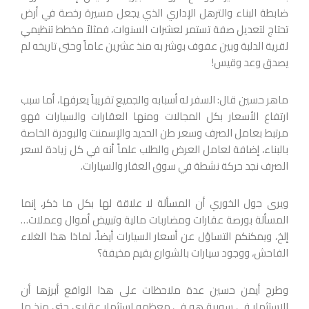
ضابطة البناء والترهل الإداري الذي يجعل مسيرة رخصة في أرض
تحتاج لتعديل صفة تستمر لعشرات السنوات، فمثلاً مخطط تنظيمي
لقرية الدلبة وبين عفوف بوشر به منذ عشرين عاماً وحتى تاريخه لم
يصدق وعد وقيس!
ماهر حسين قال: السفر له أسبابه والجميع تقريباً يعرفها، أما سبب
ارتفاع الأسعار بكل المجالات ومنها العقارات والسيارات فهو
مرتبط بعامل الصرف وسعر طن الحديد والإسمنت والبودرة الخاصة
بالبناء، إضافة لعامل العرض والطلب علماً أنه في كل زيادة لسعر
الصرف نجد حركة نشطة في سوق العقار والسيارات.
ويرى جول الخوري أن المسألة لا علاقة لها بكل ما ذكر، إنما
المسألة بورصة عقارات ومضاربات مالية وتبييض أموال وعملات…
إلخ، ويمكنكم التساؤل عن أسعار السيارات أيضاً، لماذا هذا الغلاء
الفاحش، ووجود سيارات بالشوارع بقيم مخيفة؟
وطرح أيمن حسين عدة ملاحظات على هذا الواقع أبرزها أن
الاستثمار في سورية هو في معظمه استثمار عقاري حتى منذ ما