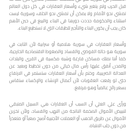
قبل الحرب ولم يتغير شيء وأسعار العقارات في كل دول العالم
تمشي نحو الأمام ولا يمكن أن تمشي نحو الخلف، وسورية ليست
استثناء والحكومة حددت دورها في البناء والبيع في حين الأهم
كان يجب أن يكون البناء والتأجير للطبقات التي لا تستطيع البناء.
وأسعار العقارات في سورية هلامية أو سرابية لأن الثابت في
سورية هو حالة الفوضى والفساد والضغوط الاقتصادية الخارجية،
كما أننا نملك مساكن فارغة وشبه مكسية في القرى والبلدات
والمدن أنفق عليها رأس مال خيالي من دون تخطيط وبعيد عن
العدالة الضريبية، وختم بأن أسعار العقارات ستستمر في الارتفاع
حتى لو رفعت العقوبات لأن أعمال الإنشاء والإكساء ستقاس
بسعر رائج عالمياً وهو مرتفع.
ورأى علي العلي أن السبب أن العقارات هي السبيل المتبقي
لتبييض الأموال الضخمة الناتجة من النهب والفساد، ولأن تخزين
الأموال عن طريق الذهب أو العملات الأجنبية أصبح صعباً أو متعذراً
من دون جلب الانتباه.