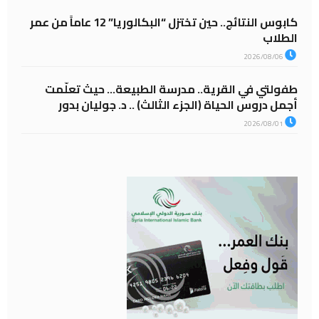
كابوس النتائج.. حين تختزل “البكالوريا” 12 عاماً من عمر
الطلاب
2026/08/06
طفولتي في القرية.. مدرسة الطبيعة… حيث تعلّمت
أجمل دروس الحياة (الجزء الثالث) .. د. جوليان بدور
2026/08/01