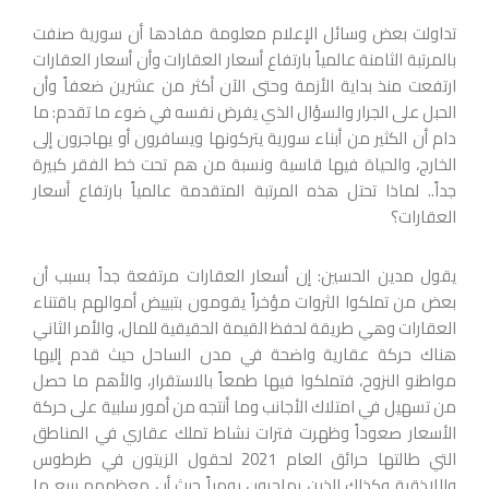
تداولت بعض وسائل الإعلام معلومة مفادها أن سورية صنفت
بالمرتبة الثامنة عالمياً بارتفاع أسعار العقارات وأن أسعار العقارات
ارتفعت منذ بداية الأزمة وحتى الآن أكثر من عشرين ضعفاً وأن
الحبل على الجرار والسؤال الذي يفرض نفسه في ضوء ما تقدم: ما
دام أن الكثير من أبناء سورية يتركونها ويسافرون أو يهاجرون إلى
الخارج، والحياة فيها قاسية ونسبة من هم تحت خط الفقر كبيرة
جداً.. لماذا تحتل هذه المرتبة المتقدمة عالمياً بارتفاع أسعار
العقارات؟
يقول مدين الحسين: إن أسعار العقارات مرتفعة جداً بسبب أن
بعض من تملكوا الثروات مؤخراً يقومون بتبييض أموالهم باقتناء
العقارات وهي طريقة لحفظ القيمة الحقيقية للمال، والأمر الثاني
هناك حركة عقارية واضحة في مدن الساحل حيث قدم إليها
مواطنو النزوح، فتملكوا فيها طمعاً بالاستقرار، والأهم ما حصل
من تسهيل في امتلاك الأجانب وما أنتجه من أمور سلبية على حركة
الأسعار صعوداً وظهرت فترات نشاط تملك عقاري في المناطق
التي طالتها حرائق العام 2021 لحقول الزيتون في طرطوس
واللاذقية وكذلك الذين يهاجرون يومياً حيث أن معظمهم يبيع ما