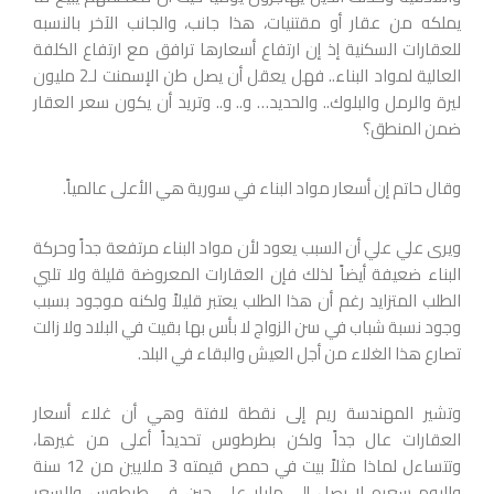
يملكه من عقار أو مقتنيات، هذا جانب، والجانب الآخر بالنسبه
للعقارات السكنية إذ إن ارتفاع أسعارها ترافق مع ارتفاع الكلفة
العالية لمواد البناء.. فهل يعقل أن يصل طن الإسمنت لـ2 مليون
ليرة والرمل والبلوك.. والحديد… و.. و.. وتريد أن يكون سعر العقار
ضمن المنطق؟
وقال حاتم إن أسعار مواد البناء في سورية هي الأعلى عالمياً.
ويرى علي علي أن السبب يعود لأن مواد البناء مرتفعة جداً وحركة
البناء ضعيفة أيضاً لذلك فإن العقارات المعروضة قليلة ولا تلبي
الطلب المتزايد رغم أن هذا الطلب يعتبر قليلاً ولكنه موجود بسبب
وجود نسبة شباب في سن الزواج لا بأس بها بقيت في البلاد ولا زالت
تصارع هذا الغلاء من أجل العيش والبقاء في البلد.
وتشير المهندسة ريم إلى نقطة لافتة وهي أن غلاء أسعار
العقارات عال جداً ولكن بطرطوس تحديداً أعلى من غيرها،
وتتساءل لماذا مثلاً بيت في حمص قيمته 3 ملايين من 12 سنة
واليوم سعره لا يصل إلى مليار على حين في طرطوس والسعر