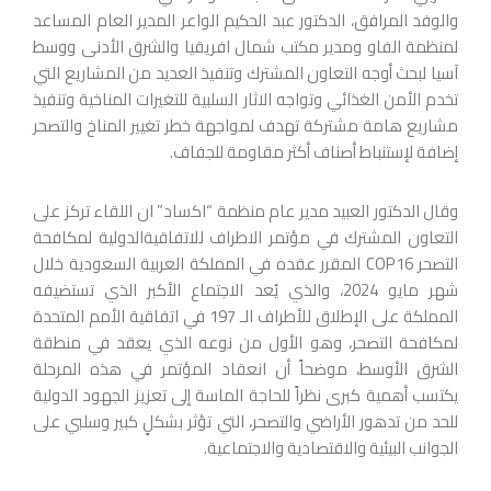
والوفد المرافق، الدكتور عبد الحكيم الواعر المدير العام المساعد
لمنظمة الفاو ومدير مكتب شمال افريقيا والشرق الأدنى ووسط
آسيا لبحث أوجه التعاون المشترك وتنفيذ العديد من المشاريع التي
تخدم الأمن الغذائي وتواجه الاثار السلبية للتغيرات المناخية وتنفيذ
مشاريع هامة مشتركة تهدف لمواجهة خطر تغيير المناخ والتصحر
إضافة لإستنباط أصناف أكثر مقاومة للجفاف.
وقال الدكتور العبيد مدير عام منظمة “اكساد” ان اللقاء تركز على
التعاون المشترك في مؤتمر الاطراف للاتفاقيةالدولية لمكافحة
التصحر COP16 المقرر عقده في المملكة العربية السعودية خلال
شهر مايو 2024، والذي يُعد الاجتماع الأكبر الذي تستضيفه
المملكة على الإطلاق للأطراف الـ 197 في اتفاقية الأمم المتحدة
لمكافحة التصحر، وهو الأول من نوعه الذي يعقد في منطقة
الشرق الأوسط، موضحاً أن انعقاد المؤتمر في هذه المرحلة
يكتسب أهمية كبرى نظراً للحاجة الماسة إلى تعزيز الجهود الدولية
للحد من تدهور الأراضي والتصحر، التي تؤثر بشكلٍ كبير وسلبي على
الجوانب البيئية والاقتصادية والاجتماعية.