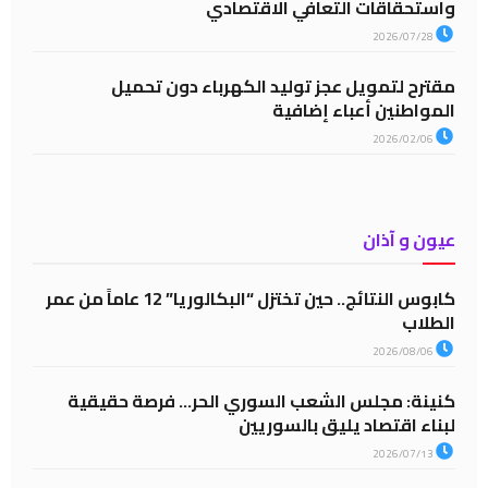
واستحقاقات التعافي الاقتصادي
2026/07/28
مقترح لتمويل عجز توليد الكهرباء دون تحميل
المواطنين أعباء إضافية
2026/02/06
عيون و آذان
كابوس النتائج.. حين تختزل “البكالوريا” 12 عاماً من عمر
الطلاب
2026/08/06
كنينة: مجلس الشعب السوري الحر… فرصة حقيقية
لبناء اقتصاد يليق بالسوريين
2026/07/13