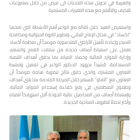
والعربية في تحويل هذه التحديات الى فرص من خلال مشروعات
للتكيف والتأقلم مع هذه التغييرات المستمرة.
واستعرض العبيد خلال لقائه مع الواعر أهم الأنشطة التي نفذها
“اكساد” في مجال الإنتاج النباتي، وتطوير الثروة الحيوانية ومكافحة
التصحر وإعادة تأهيل الأراضي المتدهورة موضحاً أن منظمة أكساد
تعمل على استنباط أصناف جديدة من سلالات القمح والشعير،
وإدارة الموارد المائية وحصاد المياه، بما يحقق أهداف التنمية
المستدامة، مُشيداً بجهود الدكتور الواعر في تفعيل وتنشيط
التعاون المشترك والذي حقق نتائج تنموية هامة موضحاً أن
التعاون مع “الفاو” مُستمر خلال المرحلة القادمة بما يلبي أهداف
وطموح المنظمتين في رفع كفاءة إستخدام الموارد المائية،
وإستنباط أصناف من المحاصيل عالية الجودة أقل استهلاكاً للمياه
وأكثر تحملاً للظروف المناخية الجديدة.