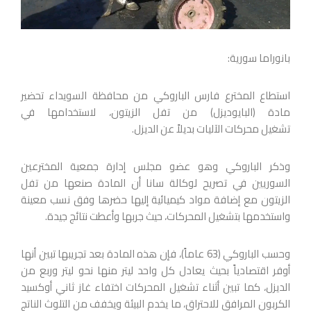
بانوراما سورية:
استطاع المخترع فارس الباروكي من محافظة السويداء تحضير
مادة (البايوديزل) من تفل الزيتون، لاستخدامها في
تشغيل محركات الآليات بديلاً عن الديزل.
وذكر الباروكي وهو عضو مجلس إدارة جمعية المخترعين
السوريين في تصريح لوكالة سانا أن المادة صنعها من تفل
الزيتون مع إضافة مواد كيميائية إليها حضرها وفق نسب معينة
واستخدمها بتشغيل المحركات، حيث جربها وأعطت نتائج جيدة.
وحسب الباروكي (63 عاماً)، فإن هذه المادة بعد تجريبها تبين أنها
أوفر اقتصادياً بحيث يعادل كل واحد ليتر منها نحو ليتر وربع من
الديزل، كما تبين أثناء تشغيل المحركات اختفاء غاز ثاني أوكسيد
الكربون المرافق للاحتراق، ما يخدم البيئة ويخفف من التلوث الناتج