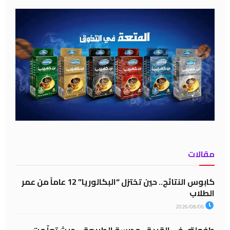
مقالات
كابوس النتائج.. حين تختزل “البكالوريا” 12 عاماً من عمر
الطلاب
2026/08/06
طفولتي في القرية.. مدرسة الطبيعة… حيث تعلّمت