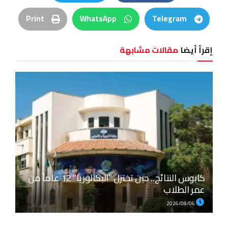
Print
WhatsApp
Telegram
إقرأ أيضا
مقالات مشابهة
كابوس النتائج.. حين تختزل “البكالوريا” 12 عاماً من
عمر الطلاب
2026/08/06