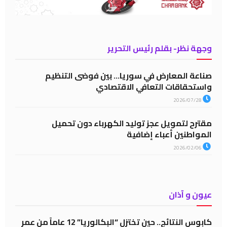
وجهة نظر- بقلم رئيس التحرير
صناعة المعارض في سوريا… بين فوضى التنظيم
واستحقاقات التعافي الاقتصادي
2026/07/28
مقترح لتمويل عجز توليد الكهرباء دون تحميل
المواطنين أعباء إضافية
2026/02/06
عيون و آذان
كابوس النتائج.. حين تختزل “البكالوريا” 12 عاماً من عمر