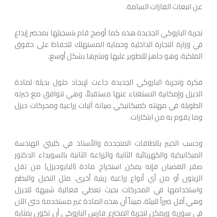
عن انبعاث الغازات السامة.
تجربة الباروكي الجديدة هذه كما أوضح قام بتسجيلها بمحضر إيداع
في وزارة التجارة الداخلية وحماية المستهلك للحفاظ على حقوق
الملكية، وهو جاهز للتطوير عليها ونشرها بشكل أوسع.
فكرة وتجربة الباروكي الجديدة جاءت لإيجاد حلول بديلة لمادة
الديزل وإمكانية الاستغناء عنها مستقبلاً، وهي تتوافق مع خبرته
الطويلة في مهنته كميكانيكي صيانة آليات زراعية ومحركات ديزل
وما يقوم به من ابتكارات.
وحسب الخبير بالطاقات المتجددة والأستاذ في كليتي الهندسة
الميكانيكية والكهربائية الثانية والزراعة الثانية بالسويداء الدكتور
صقر الغضبان فإنه يمكن استخراج مادة (البايوديزل) من تفل
الزيتون أو من أي أنواع زراعية زيتية أخرى، مثل النخيل والبطم
واستخدامها في المحركات بحيث تعطي فعالية شبيهة للديزل
وهي أقل ضرراً للبيئة، مبيناً أن هذه المادة غير مستخدمة حتى الآن
في سورية ويمكن لتجربة المخترع فارس الباروكي أن تكون بمثابة