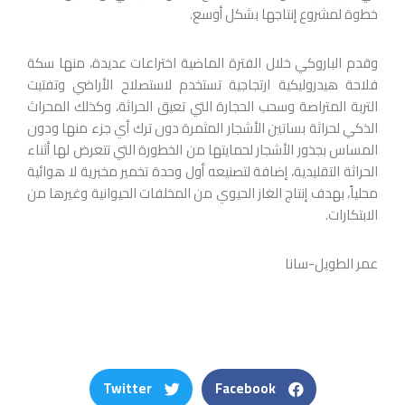
خطوة لمشروع إنتاجها بشكل أوسع.
وقدم الباروكي خلال الفترة الماضية اختراعات عديدة، منها سكة
فلاحة هيدروليكية ارتجاجية تستخدم لاستصلاح الأراضي وتفتيت
التربة المتراصة وسحب الحجارة التي تعيق الحراثة، وكذلك المحراث
الذكي لحراثة بساتين الأشجار المثمرة دون ترك أي جزء منها ودون
المساس بجذور الأشجار لحمايتها من الخطورة التي تتعرض لها أثناء
الحراثة التقليدية، إضافة لتصنيعه أول وحدة تخمير مخبرية لا هوائية
محلياً، بهدف إنتاج الغاز الحيوي من المخلفات الحيوانية وغيرها من
الابتكارات.
عمر الطويل-سانا
Twitter
Facebook