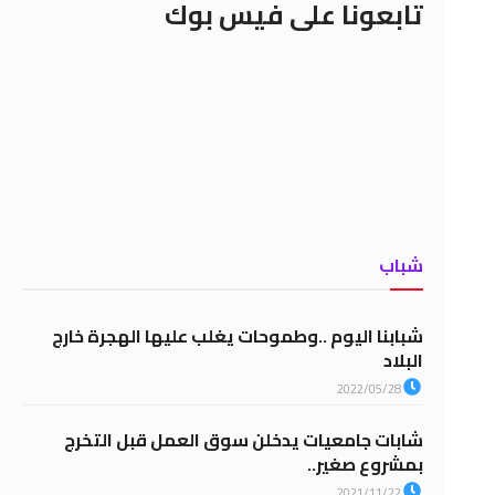
تابعونا على فيس بوك
شباب
شبابنا اليوم ..وطموحات يغلب عليها الهجرة خارج
البلاد
2022/05/28
شابات جامعيات يدخلن سوق العمل قبل التخرج
بمشروع صغير..
2021/11/22