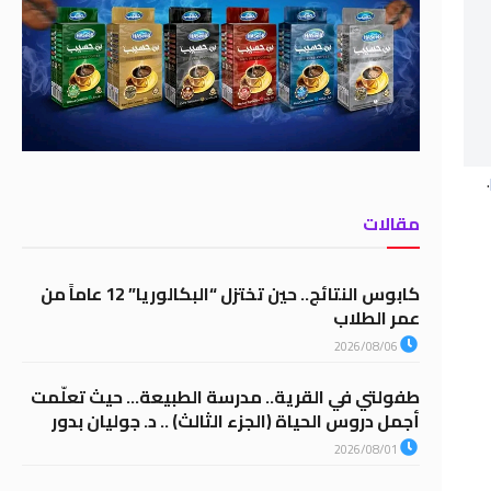
.
مقالات
كابوس النتائج.. حين تختزل “البكالوريا” 12 عاماً من
عمر الطلاب
2026/08/06
طفولتي في القرية.. مدرسة الطبيعة… حيث تعلّمت
أجمل دروس الحياة (الجزء الثالث) .. د. جوليان بدور
2026/08/01