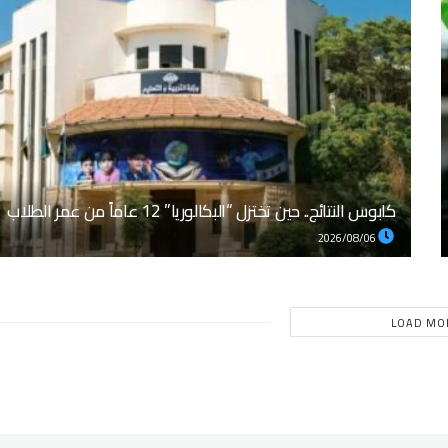
كابوس النتائج.. حين تختزل “البكالوريا” 12 عاماً من عمر الطلاب
2026/08/06
LOAD MO