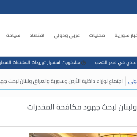
بار سورية
محليات
عربي ودولي
اقتصاد
سياحة
ر الشعب
سادكوب": استمرار توريدات المشتقات النفطية وتسريع التو
ولي
اجتماع لوزراء داخلية الأردن وسورية والعراق ولبنان لبحث 
ق ولبنان لبحث جهود مكافحة المخدرات