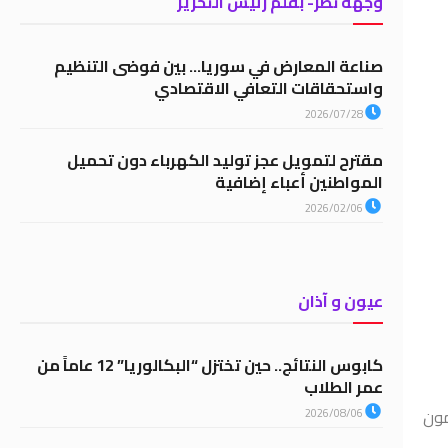
وجهة نظر- بقلم رئيس التحرير
صناعة المعارض في سوريا… بين فوضى التنظيم
واستحقاقات التعافي الاقتصادي
2026/07/28
مقترح لتمويل عجز توليد الكهرباء دون تحميل
المواطنين أعباء إضافية
2026/02/06
عيون و آذان
كابوس النتائج.. حين تختزل “البكالوريا” 12 عاماً من
عمر الطلاب
مون
2026/08/06