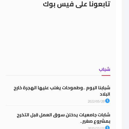
تابعونا على فيس بوك
شباب
شبابنا اليوم ..وطموحات يغلب عليها الهجرة خارج
البلاد
2022/05/28
شابات جامعيات يدخلن سوق العمل قبل التخرج
بمشروع صغير..
2021/11/22