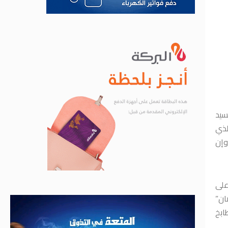
سيد
لذي
وإن
على
ان”
ابخ