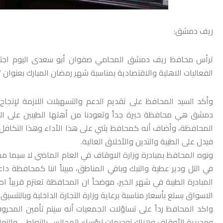
ريف دمشق:
ترأس محافظ ريف دمشق المحامي صفوان أبو سعدى اليوم اجتماعا
الفعاليات الاهلية والاقتصادية بمناسبة شهر رمضان المبارك بعنوان 
وأكد السيد المحافظ على تقديم الدعم والتسهيلات اللازمة لإنجاح
دمشق هي محافظة خيرة جداً وتعودنا من أهلها الطيبين على ال
المحافظة، وأضاف أنه كمحافظ يثني على هذا الأداء وهذا التكاف
فيدل على الطيبة والتدين والأخلاق العالية.
ونوه المحافظ بمبادرة وزارة الاوقاف في العام الماضي لا سيما
في التل ودير عطية والنبك وباقي المناطق، مبيناً اننا كمحافظة 
المبادرة الطيبة في شهر الخير، موضحاً ان المحافظة تعتزم قريب
الاسواق بسلع بأسعار مناسبة برعاية وزارة التجارة الداخلية وبالت
واكد المحافظ رداً على تساؤلات الجمعيات أنه سيتم تأمين المحر
ومديرية الأوقاف وهناك توجيهات لرؤساء المجالس بالتعاطي والت