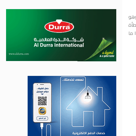
وهو
طأة
 ما