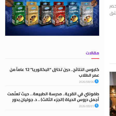
خضر
مشق
مقالات
كابوس النتائج.. حين تختزل “البكالوريا” 12 عاماً من
عمر الطلاب
2026/08/06
طفولتي في القرية.. مدرسة الطبيعة… حيث تعلّمت
أجمل دروس الحياة (الجزء الثالث) .. د. جوليان بدور
2026/08/01