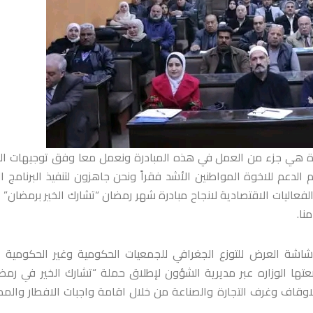
 هي جزء من العمل في هذه المبادرة ونعمل معا وفق توجيهات ال
لدعم للاخوة المواطنين الأشد فقراً ونحن جاهزون لتنفيذ البرنامج ا
اليات الاقتصادية لانجاح مبادرة شهر رمضان “تشارك الخير برمضان” 
نا.
اشة العرض للتوزع الجغرافي للجمعيات الحكومية وغير الحكومية 
 الوزاره عبر مديرية الشؤون لإطلاق حملة “تشارك الخير في رمض
وقاف وغرف التجارة والصناعة من خلال اقامة واجبات الافطار والمط