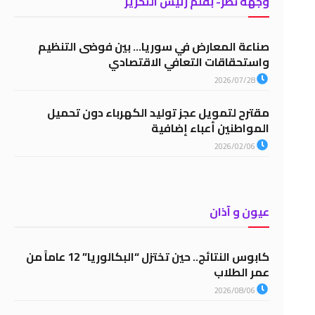
وجهة نظر- بقلم رئيس التحرير
صناعة المعارض في سوريا… بين فوضى التنظيم
واستحقاقات التعافي الاقتصادي
2026/07/28
مقترح لتمويل عجز توليد الكهرباء دون تحميل
المواطنين أعباء إضافية
2026/02/06
عيون و آذان
كابوس النتائج.. حين تختزل “البكالوريا” 12 عاماً من
عمر الطلاب
2026/08/06