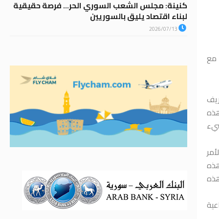
كنينة: مجلس الشعب السوري الحر… فرصة حقيقية
لبناء اقتصاد يليق بالسوريين
2026/07/13
 مع
ريف
هذه
شيء
أمر
هذه
هذه
عية