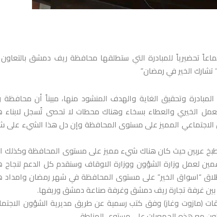
ً تحضيرياً للمبادرة التي ستطلقها محافظة ريف دمشق بالتعاون
” تشارك الخير في رمضان”
 المبادرة وتحقيق الغاية والهدف المنشود منها، مبيناً أن محافظة 
عمل الخيري والعطاء بسخاء وهناك محطات لا تحصى تُسجل لابناء 
ل الاجتماعي المميز على مستوى المحافظة وإن دل هذا الشيء على 
 مطبخ عربين حيث كان هناك شيء مميز على مستوى المحافظة وكذلك ال
داعمين لعمل وزارة الشؤون ووزارة الاوقاف وسنقدم كل الدعم لنجاح 
اً اطلاق “اسواق الخير” على مستوى المحافظة في شهر رمضان وامداد 
نسيق بين غرفة تجارة ريف دمشق وغرفة صناعة دمشق وريفها.
وقات (مازوت وغاز) وفق كتب رسمية عن طريق مديرية الشؤون الاجتما
عاون مع هذه الجمعيات على مستوى المناطق.