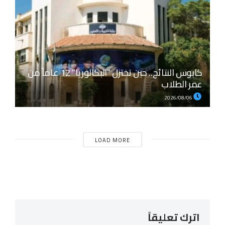
كابوس النتائج.. حين تختزل “البكالوريا” 12 عاماً من
عمر الطلاب
2026/08/06
LOAD MORE
اترك تعليقاً