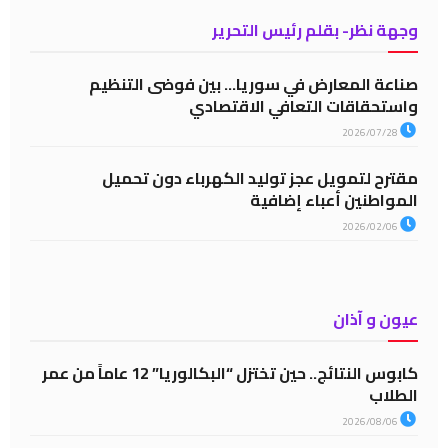
وجهة نظر- بقلم رئيس التحرير
صناعة المعارض في سوريا… بين فوضى التنظيم
واستحقاقات التعافي الاقتصادي
2026/07/28
مقترح لتمويل عجز توليد الكهرباء دون تحميل
المواطنين أعباء إضافية
2026/02/06
عيون و آذان
كابوس النتائج.. حين تختزل “البكالوريا” 12 عاماً من عمر
الطلاب
2026/08/06