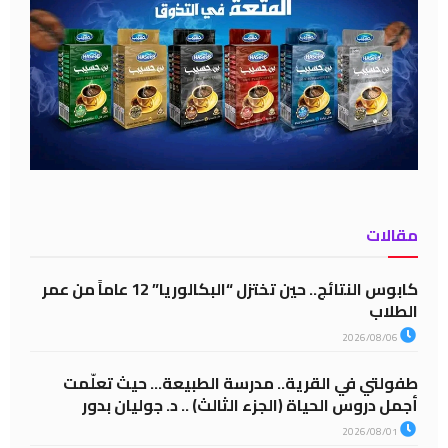
مقالات
كابوس النتائج.. حين تختزل “البكالوريا” 12 عاماً من عمر
الطلاب
2026/08/06
طفولتي في القرية.. مدرسة الطبيعة… حيث تعلّمت
أجمل دروس الحياة (الجزء الثالث) .. د. جوليان بدور
2026/08/01