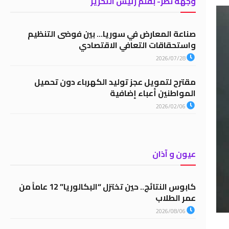
وجهة نظر- بقلم رئيس التحرير
صناعة المعارض في سوريا… بين فوضى التنظيم
واستحقاقات التعافي الاقتصادي
2026/07/28
مقترح لتمويل عجز توليد الكهرباء دون تحميل
المواطنين أعباء إضافية
2026/02/06
عيون و آذان
كابوس النتائج.. حين تختزل “البكالوريا” 12 عاماً من
عمر الطلاب
2026/08/06