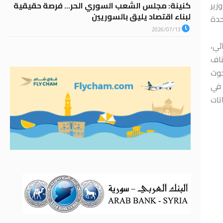
كنينة: مجلس الشعب السوري الحر… فرصة حقيقية
زير
لبناء اقتصاد يليق بالسوريين
حدة
2026/07/13
ئي،
ناف
حوث
 في
تات