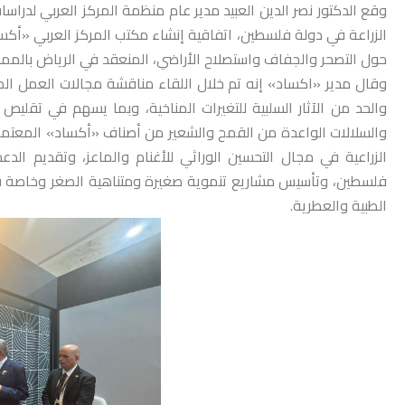
وقع الدكتور نصر الدين العبيد مدير عام منظمة المركز العربي لدراس
الزراعة في دولة فلسطين، اتفاقية إنشاء مكتب المركز العربي «أ
حول التصحر والجفاف واستصلاح الأراضي، المنعقد في الرياض بالممل
وقال مدير «اكساد» إنه تم خلال اللقاء مناقشة مجالات العمل المش
والحد من الآثار السلبية للتغيرات المناخية، وبما يسهم في تقليص
والسلالات الواعدة من القمح والشعير من أصناف «أكساد» المعتمدة 
الزراعية في مجال التحسين الوراثي للأغنام والماعز، وتقديم ا
فلسطين، وتأسيس مشاريع تنموية صغيرة ومتناهية الصغر وخاصة في ال
الطبية والعطرية.