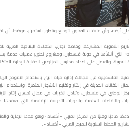
 أرضه، وأن علاقات التعاون تتوسع وتتطور باستمرار، موضحا، أن افت
ع التنموية المشتركة، وخاصة تجارب الكفاءة الإنتاجية العربية لل
د» التي أنشأها في دولة فلسطين، ومشروع تطوير عمليات خدمة بسا
ة العربية، والعمل على اعداد مدارس المزارعين الحقلية للإدارة المتكا
نية الفلسطينية في مجالات إدارة مياه الري باستخدام النموذج الري
ستعمال التقانات الحديثة في إكثار وتقليم الأشجار المثمرة، واستخدام الزر
ركز الوطني في فلسطين، وتبادل الخبرات في مجال تحسين إنتاج الزيت
ت واللقاءات العلمية والدورات التدريبية الإقليمية التي يعقدها م
ًا ماديًا وفنيًا من المركز العربي «أكساد» وهو محط الرعاية والعنا
يع الخطط السنوية للمركز العربي «أكساد» .