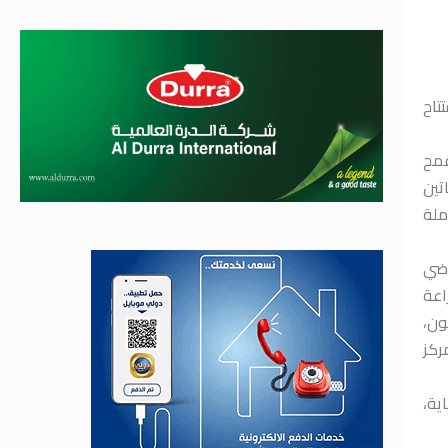
تاح
قمح
تين
ملة
اضي
اعة
ون،
ركز
ية،