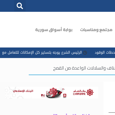
مجتمع ومناسبات
بوابة أسواق سورية
يس الشرع يوجه بتسخير كل الإمكانات للتعامل مع ‏تداعيات حادث ‏طريق دير ا
صناف والسلالات الواعدة من القمح