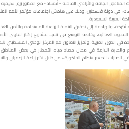
ات المناطق الجافة والأراضي القاحلة «أكساد» مع الدكتور رزق سليمية و
كساد» في دولة فلسطين، وذلك على هامش اجتماعات مؤتمر الأمم المت
كة العربية السعودية.
تركة، والهادفة إلى تحقيق التنمية الزراعية المستدامة والأمن الغذا
 الفجوة الغذائية، وخاصة التوسع في تنفيذ مشاريع إكثار تقاوي الأص
في الدول العربية، وتعزيز التعاون مع المركز الوطني الفلسطيني للب
لدعم والخبرة اللازمة في مجال حصاد مياه الأمطار في بعض المناطق
حيازات الصغير «نظام الحاكورة» من خلال نشر زراعة الزعفران والنبا