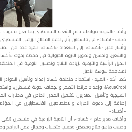
وأكد «العبيد» مواصلة دعم الشعب الفلسطيني بما يعزز صموده على
مكتب «اكساد» في فلسطين يأتي لدعم القطاع الزراعي الفلسطيني.
وأشار مدير «أكساد» إلى استعداد «اكساد» تنفيذ عدد من المشاري
والشعير، وتحسين وتطوير الثروة الحيوانية في محطة بحوث «أكسا
النخيل الرأسية والأرضية لزيادة الانتاج وتحسين النوعية في المنطق
لمكافحة سوسة النخيل.
كما أكد «العبيد» استعداد منظمة كساد إعداد وتأهيل الكوادر الف
(AquaCrop)، وإعداد خرائط التصحر والجفاف لدولة فلسطين، وا
النسيجية وتأهيل المتدربين لتشغيل المخبر الخاص في مختبرات الم
إضافة إلى دعوة الخبراء والاختصاصيين الفلسطينيين في المؤتمرا
«أكساد» .
وأضاف مدير عام «اكساد»، أن التنمية الزراعية في فلسطين تلقى دعم
وحسب ماهو متاح وممكن وحسب متطلبات ومجال عمل البرامج ومشار