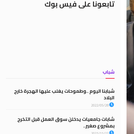
تابعونا على فيس بوك
شباب
شبابنا اليوم ..وطموحات يغلب عليها الهجرة خارج
البلاد
2022/05/28
شابات جامعيات يدخلن سوق العمل قبل التخرج
بمشروع صغير..
2021/11/22