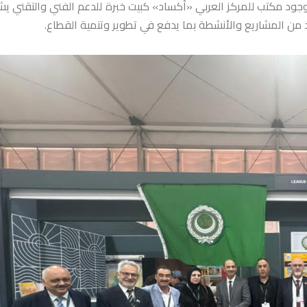
 وجود مكتب للمركز العربي «أكساد» كبيت خبرة للدعم الفني والتقني ي
 من المشاريع والأنشطة بما يدفع في تطوير وتنمية القطاع.