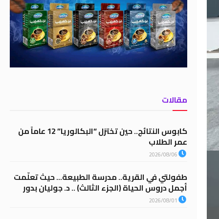
مقالات
كابوس النتائج.. حين تختزل “البكالوريا” 12 عاماً من
عمر الطلاب
2026/08/06
طفولتي في القرية.. مدرسة الطبيعة… حيث تعلّمت
أجمل دروس الحياة (الجزء الثالث) .. د. جوليان بدور
2026/08/01