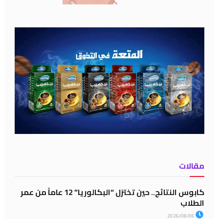
مقالات
كابوس النتائج.. حين تختزل “البكالوريا” 12 عاماً من عمر
الطلاب
2026/08/06