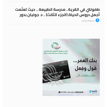
طفولتي في القرية.. مدرسة الطبيعة… حيث تعلّمت
أجمل دروس الحياة (الجزء الثالث) .. د. جوليان بدور
2026/08/01