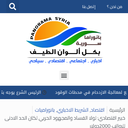
من نحن ؟
إتصل بنا
تخطى
إلى
المحتوى
الجة الازدحام في محطات الوقود
الرئيس الشرع يوجه بتسخير كل 
الرئيسية
اقتصاد
,
الشريط الاخباري
,
بانوراميات
خبير اقتصادي: لولا الفساد والمجهود الحربي لكان الحد الادنى
للرواتب 2000دولار