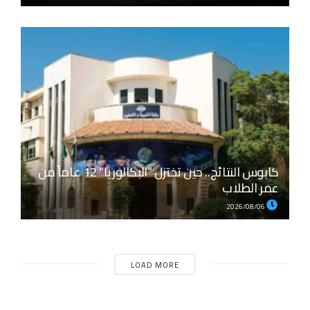
كابوس النتائج.. حين تختزل “البكالوريا” 12 عاماً من
عمر الطلاب
2026/08/06
LOAD MORE