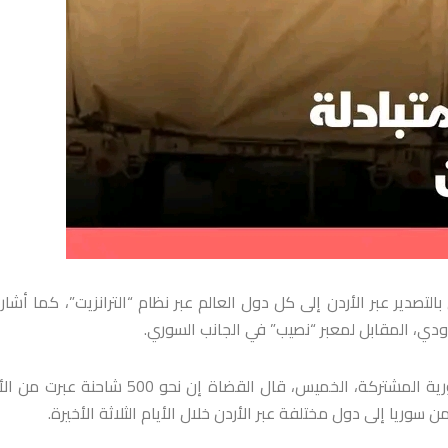
التصدير عبر الأردن إلى كل دول العالم عبر نظام “الترانزيت”، كما أشار 
حدودي، المقابل لمعبر “نصيب” في الجانب السوري.
وخلال زيارة تفقدية إلى معبر “جابر” والمنطقة الحرة الأردنية- السورية المشتركة، الخميس، قال القضاة إن نحو 500 