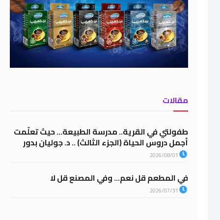
مقالات
طفولتي في القرية.. مدرسة الطبيعة… حيث تعلّمت
أجمل دروس الحياة (الجزء الثالث) .. د. جوليان بدور
2026/08/01
في المطعم قل نعم… وفي المصنع قل لا
2026/07/31