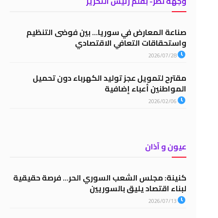
وجهة نظر- بقلم رئيس التحرير
صناعة المعارض في سوريا… بين فوضى التنظيم
واستحقاقات التعافي الاقتصادي
2026/07/28
مقترح لتمويل عجز توليد الكهرباء دون تحميل
المواطنين أعباء إضافية
2026/02/06
عيون و آذان
كنينة: مجلس الشعب السوري الحر… فرصة حقيقية
لبناء اقتصاد يليق بالسوريين
2026/07/13