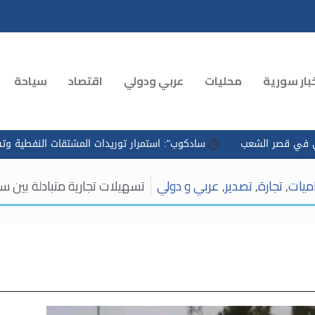
بار سورية
محليات
عربي ودولي
اقتصاد
سياحة
ب
سادكوب": استمرار توريدات المشتقات النفطية وتسريع التوزيع لم
اميات
,
تجارة
,
تصدير
,
عربي و دولي
تسهيلات تجارية متبادلة بين سو