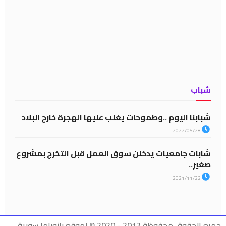
شباب
شبابنا اليوم ..وطموحات يغلب عليها الهجرة خارج البلاد
2022/05/28
شابات جامعيات يدخلن سوق العمل قبل التخرج بمشروع
صغير..
2021/11/22
جميع الحقوق محفوظة 2012 - 2020 © لموقع بانوراما سورية .