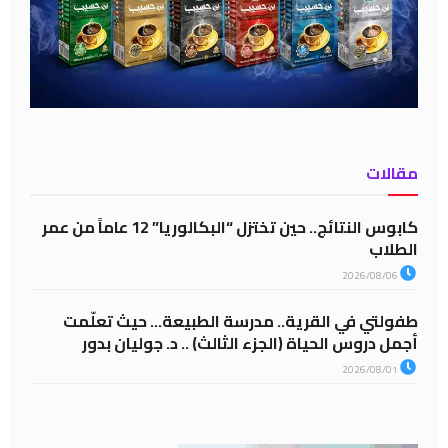
مقالات
كابوس النتائج.. حين تختزل “البكالوريا” 12 عاماً من عمر
الطلاب
2026/08/06
طفولتي في القرية.. مدرسة الطبيعة… حيث تعلّمت
أجمل دروس الحياة (الجزء الثالث) .. د. جوليان بدور
2026/08/01