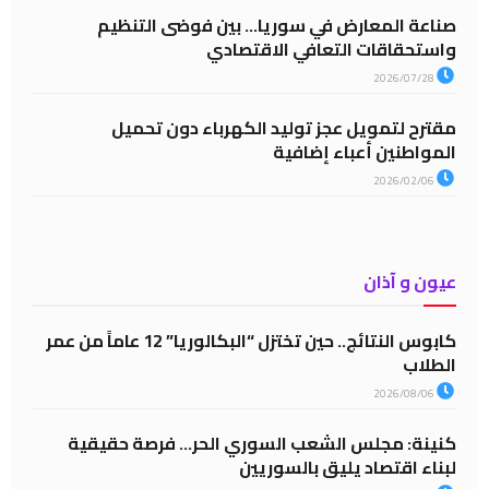
صناعة المعارض في سوريا… بين فوضى التنظيم
واستحقاقات التعافي الاقتصادي
2026/07/28
مقترح لتمويل عجز توليد الكهرباء دون تحميل
المواطنين أعباء إضافية
2026/02/06
عيون و آذان
كابوس النتائج.. حين تختزل “البكالوريا” 12 عاماً من عمر
الطلاب
2026/08/06
كنينة: مجلس الشعب السوري الحر… فرصة حقيقية
لبناء اقتصاد يليق بالسوريين