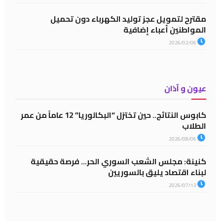
مقترح لتمويل عجز توليد الكهرباء دون تحميل
المواطنين أعباء إضافية
2026/02/06
عيون و آذان
كابوس النتائج.. حين تختزل “البكالوريا” 12 عاماً من عمر
الطلاب
2026/08/06
كنينة: مجلس الشعب السوري الحر… فرصة حقيقية
لبناء اقتصاد يليق بالسوريين
2026/07/13