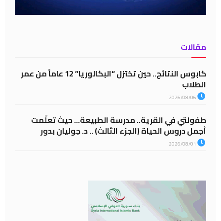
مقالات
كابوس النتائج.. حين تختزل “البكالوريا” 12 عاماً من عمر
الطلاب
2026/08/06
طفولتي في القرية.. مدرسة الطبيعة… حيث تعلّمت
أجمل دروس الحياة (الجزء الثالث) .. د. جوليان بدور
2026/08/01