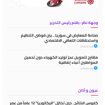
وجهة نظر- بقلم رئيس التحرير
صناعة المعارض في سوريا… بين فوضى التنظيم
واستحقاقات التعافي الاقتصادي
2026/07/28
مقترح لتمويل عجز توليد الكهرباء دون تحميل
المواطنين أعباء إضافية
2026/02/06
عيون و آذان
كابوس النتائج.. حين تختزل “البكالوريا” 12 عاماً من عمر