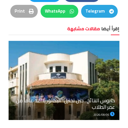
Print
WhatsApp
Telegram
إقرأ أيضا
مقالات مشابهة
كابوس النتائج.. حين تختزل “البكالوريا” 12 عاماً من
عمر الطلاب
2026/08/06