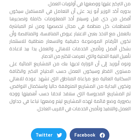
من التركيز عليها ووضعها في أولويات العمل.
بدوره أكد الوزير أبو زيد على أن التعامل في المستقبل سيكون
أفضل من ذي قبل وسيتم أخذ المعلومات كاملة وتصديرها
للمنظمات كل منظمة في مجال تخصصها ومن ثم المباشرة
بالعمل مع الاخذ بعين الاعتبار عروض المنافسة، والمناقصة وأن
تكون الأرقام الموضوعة حقيقية والاسعار منطقية للاستثمار
بشكل أفضل وتأمين الخدمات للاهالي والعمل يدا بيد لاعادة
تأهيل البنية التحتية والتي تعرضت للكثير من الدمار.
ونوه أبوزيد إلى أن الوزارة لديها بنك من المشاريع المائية على
مستوى القطر وسيكون العمل حسب الاحتياج الاكبر والكثافة
السكانية العالية مع مراعاة المناطق التي تشهد عودة للاهالي
وتكون البداية من المشاريع المتوقفة حاليا واستكمال النواقص،
ثم المشاريع المدروسة التي ستنفذ لاحقا حسب أهميتها ووجه
بضرورة وضع قائمة لهذه المشاريع ليتم وضعها تباعا في جداول
العمل والتنفيذ وتأمين الخدمات في القريب العاجل.
Twitter
Facebook