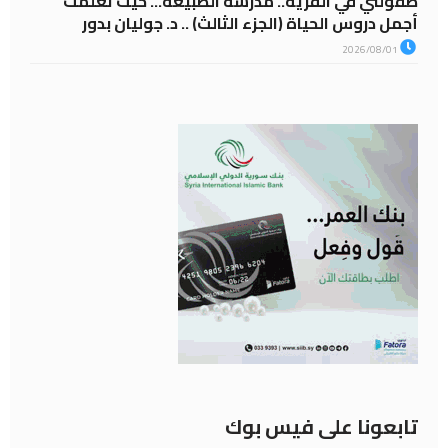
طفولتي في القرية.. مدرسة الطبيعة… حيث تعلّمت
أجمل دروس الحياة (الجزء الثالث) .. د. جوليان بدور
2026/08/01
تابعونا على فيس بوك