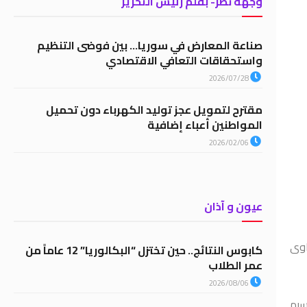
وجهة نظر- بقلم رئيس التحرير
صناعة المعارض في سوريا… بين فوضى التنظيم
واستحقاقات التعافي الاقتصادي
2026/07/28
مقترح لتمويل عجز توليد الكهرباء دون تحميل
المواطنين أعباء إضافية
2026/02/06
عيون و آذان
اوى
كابوس النتائج.. حين تختزل “البكالوريا” 12 عاماً من
عمر الطلاب
2026/08/06
سيم