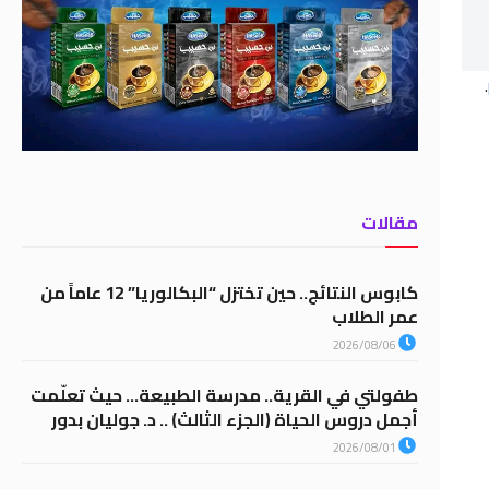
.
مقالات
كابوس النتائج.. حين تختزل “البكالوريا” 12 عاماً من
عمر الطلاب
2026/08/06
طفولتي في القرية.. مدرسة الطبيعة… حيث تعلّمت
أجمل دروس الحياة (الجزء الثالث) .. د. جوليان بدور
2026/08/01