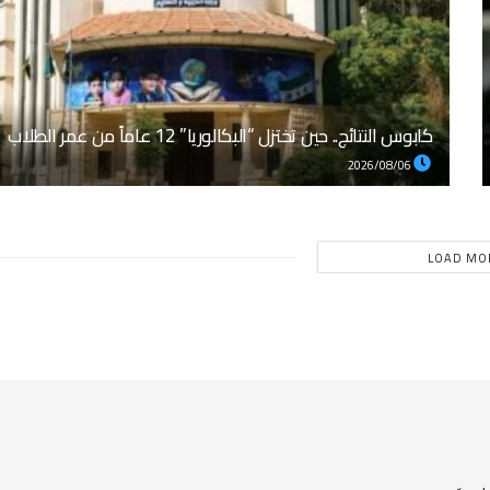
كابوس النتائج.. حين تختزل “البكالوريا” 12 عاماً من عمر الطلاب
2026/08/06
LOAD MO