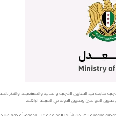
عية ‏متابعة قيد الدعاوى الشرعية والمدنية والمستعجلة، والنظر بالدع
ى حقوق ‏المواطنين وحقوق الدولة في المرحلة الراهنة.‏
 التحفظية والوقتية التي من شأنها المحافظة على الحقوق ‏أو دفع ضرر ج