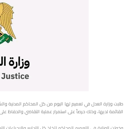
طلبت وزارة العدل في تعميم لها اليوم من كل المحاكم المدنية والشر
القائمة ‏لديها، وذلك حرصاً على استمرار عملية التقاضي والحفاظ عل
‏وخولت الوزارة في التعميم المحاكم اتخاذ كل ‏التدابير والإجراءات