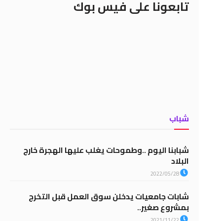
تابعونا على فيس بوك
شباب
شبابنا اليوم ..وطموحات يغلب عليها الهجرة خارج
البلاد
2022/05/28
شابات جامعيات يدخلن سوق العمل قبل التخرج
بمشروع صغير..
2021/11/22