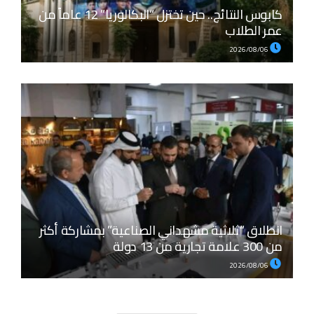
كابوس النتائج.. حين تختزل “البكالوريا” 12 عاماً من
عمر الطلاب
2026/08/06
انطلاق “ثلاثية مشهداني الصناعية” بمشاركة أكثر
من 300 علامة تجارية من 13 دولة
2026/08/06