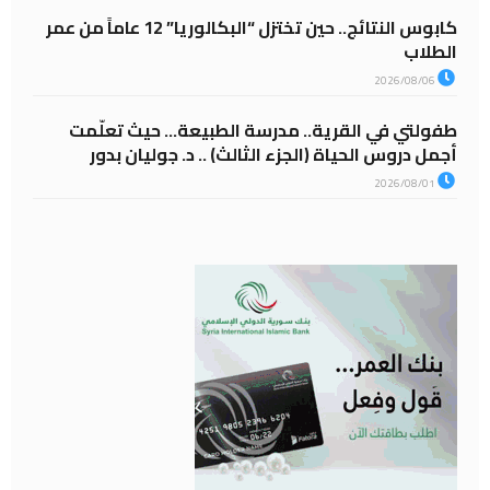
كابوس النتائج.. حين تختزل “البكالوريا” 12 عاماً من عمر
الطلاب
2026/08/06
طفولتي في القرية.. مدرسة الطبيعة… حيث تعلّمت
أجمل دروس الحياة (الجزء الثالث) .. د. جوليان بدور
2026/08/01