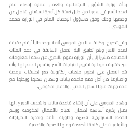
بدأت وزارة الشؤون الاجتماعية والعمل عملية إحصاء عام
لعدد
الأسر في ‏سوريا من خلال تعبئة كل أسرة لاستبيان شامل عن
وضعها وذلك وفق ‏مسؤول الإحصاء العام في الوزارة محمد
الموسى . ‏
وفي تصريح لوكالة سانا بين الموسى أنه لا يوجد حالياً أرقام دقيقة
لعدد الأسر ويتم ‏تطبيق آلية العمل السابقة في دعم الفئات
المحتاجة مشيراً إلى أن الوزارة ‏تقوم بالتحري عن صحة المعلومات
عبر كشوف ميدانية لتقييم احتياجات ‏الأسر وتقديم الدعم لها وأنه
يتم العمل على تطوير منصات إلكترونية مع ‏تطبيقات برمجية
واختبارها من أجل جمع قاعدة بيانات وضمان صحتها ‏وربطها مع
عدة جهات منها السجل المدني والدعم الحكومي.‏
وشدد الموسى على أن إنشاء قاعدة بيانات والتحديث الدوري لها
يمثل ركيزة أساسية ‏لضمان القيام بالأعمال الحكومية ورسم
الخطط الاستراتيجية قصيرة وطويلة ‏الأمد وتحديد الاحتياجات
والأولويات على كافة الأصعدة ومنها الصحية والخدمية.‏