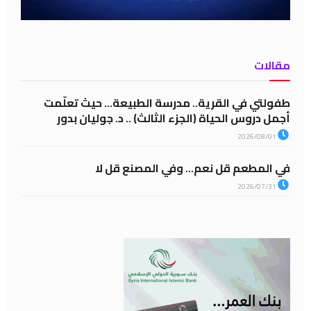
مقالات
طفولتي في القرية.. مدرسة الطبيعة… حيث تعلّمت
أجمل دروس الحياة (الجزء الثالث) .. د. جوليان بدور
2026/08/01
في المطعم قل نعم… وفي المصنع قل لا
2026/07/31