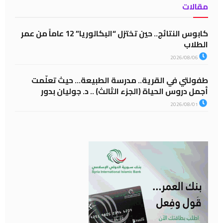
مقالات
كابوس النتائج.. حين تختزل “البكالوريا” 12 عاماً من عمر
الطلاب
2026/08/06
طفولتي في القرية.. مدرسة الطبيعة… حيث تعلّمت
أجمل دروس الحياة (الجزء الثالث) .. د. جوليان بدور
2026/08/01