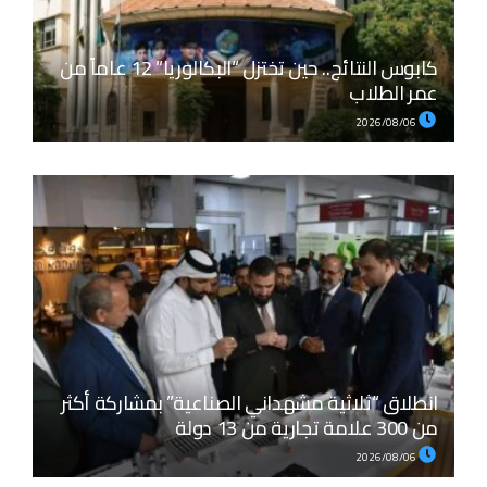
كابوس النتائج.. حين تختزل “البكالوريا” 12 عاماً من
عمر الطلاب
2026/08/06
انطلاق “ثلاثية مشهداني الصناعية” بمشاركة أكثر
من 300 علامة تجارية من 13 دولة
2026/08/06