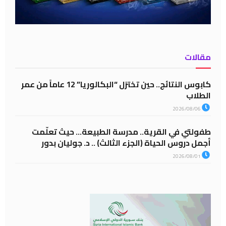
مقالات
كابوس النتائج.. حين تختزل “البكالوريا” 12 عاماً من عمر
الطلاب
2026/08/06
طفولتي في القرية.. مدرسة الطبيعة… حيث تعلّمت
أجمل دروس الحياة (الجزء الثالث) .. د. جوليان بدور
2026/08/01