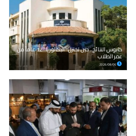
كابوس النتائج.. حين تختزل “البكالوريا” 12 عاماً من
عمر الطلاب
2026/08/06