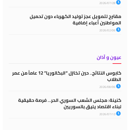
2026/07/28
مقترح لتمويل عجز توليد الكهرباء دون تحميل
المواطنين أعباء إضافية
2026/02/06
عيون و آذان
كابوس النتائج.. حين تختزل “البكالوريا” 12 عاماً من عمر
الطلاب
2026/08/06
كنينة: مجلس الشعب السوري الحر… فرصة حقيقية
لبناء اقتصاد يليق بالسوريين
2026/07/13