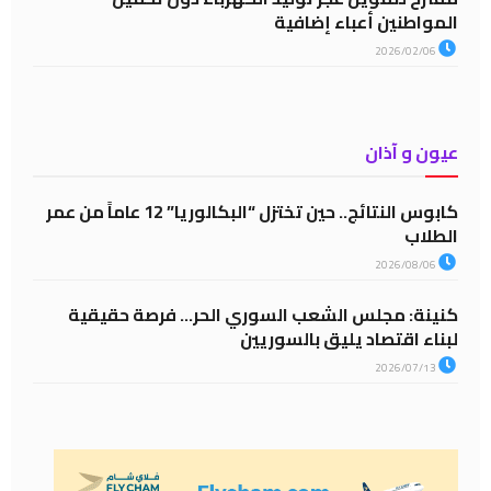
المواطنين أعباء إضافية
2026/02/06
عيون و آذان
كابوس النتائج.. حين تختزل “البكالوريا” 12 عاماً من عمر
الطلاب
2026/08/06
كنينة: مجلس الشعب السوري الحر… فرصة حقيقية
لبناء اقتصاد يليق بالسوريين
2026/07/13