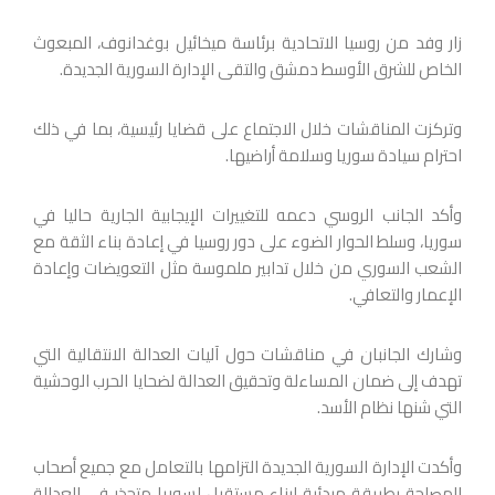
زار وفد من روسيا الاتحادية برئاسة ميخائيل بوغدانوف، المبعوث
الخاص للشرق الأوسط دمشق والتقى الإدارة السورية الجديدة.
وتركزت المناقشات خلال الاجتماع على قضايا رئيسية، بما في ذلك
احترام سيادة سوريا وسلامة أراضيها.
وأكد الجانب الروسي دعمه للتغييرات الإيجابية الجارية حاليا في
سوريا، وسلط الحوار الضوء على دور روسيا في إعادة بناء الثقة مع
الشعب السوري من خلال تدابير ملموسة مثل التعويضات وإعادة
الإعمار والتعافي.
وشارك الجانبان في مناقشات حول آليات العدالة الانتقالية التي
تهدف إلى ضمان المساءلة وتحقيق العدالة لضحايا الحرب الوحشية
التي شنها نظام الأسد.
وأكدت الإدارة السورية الجديدة التزامها بالتعامل مع جميع أصحاب
المصلحة بطريقة مبدئية لبناء مستقبل لسوريا متجذر في العدالة