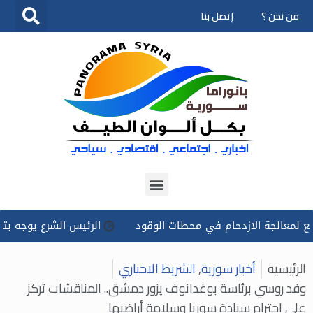
من نحن ؟
إتصل بنا
تخطى
إلى
المحتوى
لجة الازدحام في محطات الوقود
الرئيس الشرع يوجه بتسخير كل 
الرئيسية
أخبار سورية
,
الشريط الاخباري
وفد روسي برئاسة بوغدانوف يزور دمشق.. المناقشات تركز
على احترام سيادة سوريا وسلامة أراضيها