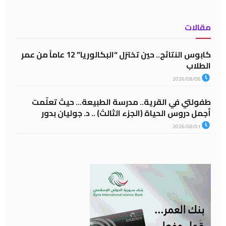
مقالات
كابوس النتائج.. حين تختزل “البكالوريا” 12 عاماً من عمر
الطلاب
2026/08/06
طفولتي في القرية.. مدرسة الطبيعة… حيث تعلّمت
أجمل دروس الحياة (الجزء الثالث) .. د. جوليان بدور
2026/08/01