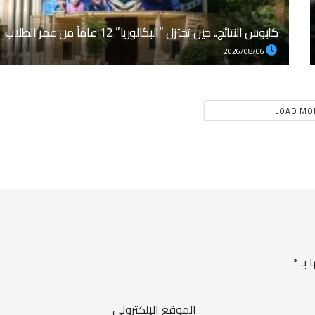
كابوس النتائج.. حين تختزل “البكالوريا” 12 عاماً من عمر الطلاب
2026/08/06
LOAD MO
 بـ
*
الموقع الإلكتروني