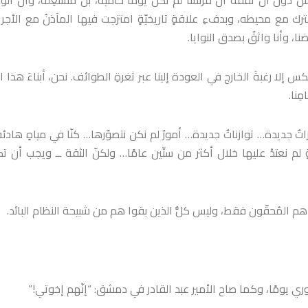
ك مع محيطه، وبدفءِ علاقةٍ تاريخيّةٍ امتزجت فيها المآذنُ مع الأجر
، وأنا واثقٌ بصدق النوايا.
س إلا رغبةَ الخارج في العودة إلينا عبر ثغرةِ الطوائف. نحن، أبناءَ هذا الب
ِنا.
جديدة… توازناتٌ جديدة… أمورٌ لم نكن نتصوّرها… كنّا في مياهٍ هادئةٍ 
ّةٍ لم نعتدْ عليها خلال أكثر من ستّين عامًا… ولكنّ الثقة ــ ويجب أن ت
ٍ هم المُحقّون فقط، وليس كلُّ الذين بقوا هم من شبيحة النظام البائد.
لخوري يومًا، وكما صاح الأمير عبد القادر في دمشق: “إنّهم إخوتي!”