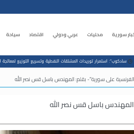
بار سورية
محليات
عربي ودولي
اقتصاد
سياحة
ار توريدات المشتقات النفطية وتسريع التوزيع لمعالجة الازدحام في محطات
الفرنسية على سورية”- بقلم: المهندس باسل قس نصر الله
 المهندس باسل قس نصر الله