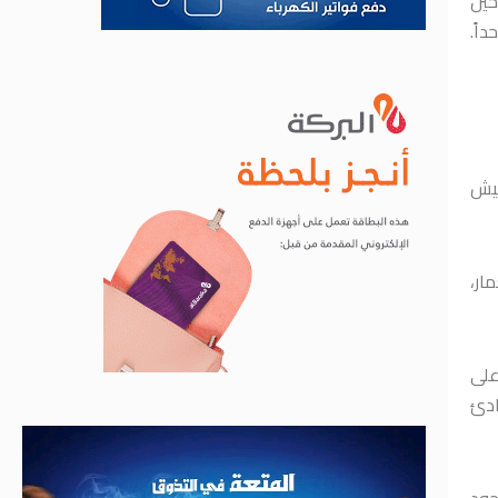
معنى “حماية الآخر”، فليقرأ عن الأمير عبد القادر الجزائريّ، المسلم الذي احتمى به المسيحيّون في دمشق عام 1860 حين
اً.
جيش
مار،
 على
ادئ
جود