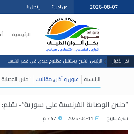
2026-08-07
من نحن ؟
إتصل بنا
تخطى
إلى
المحتوى
الرئيسية
أخ
آخر الأخبار
لرئيس الشرع يستقبل مظلوم عبدي في قصر الشعب
سادكوب": استمر
الرئيسية
عيون و أذان
,
مقالات
“حنين الوصاية 
“حنين الوصاية الفرنسية على سورية”- بقلم:
نشرت بتاريخ :
2025-04-11
7:47 م