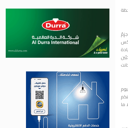
حظة
ِمُ
ذكس
 زيادة
ّين
كانت
ليوم
نكم
 ما