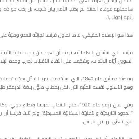
هاجمتهم غوغاء الفتنة. لم يكتب الأمير بيانَ شجب، بل ركب جوادَه، وفتح
إنّهم إخوتي!”.
هذا هو الإسلام الحقيقيّ، لا ما تحاول فرنسا تجزئتَه لتغدو وصيّةً على
فرنسا التي تتشدّق بالعلمانيّة، ترغب أن تعود من باب حماية الأقل
السوريّ أيّام الانتداب، وشجّعت على انتقاء الأقليّات لضرب وحدة البلاد
وقضيّة دمشق عام 1840، التي استُخدمت لتبرير التدخّل
وهو الأسلوب نفسه المتّبع الآن، لكن بخطابٍ ملوَّن بلغة الديمقراطي
وفي سان ريمو عام 1920، مُنح الانتداب لفرنسا بغطاء
“الحدود التاريخيّة والأغلبيّة السكانيّة المسيحيّة”. ولم تلبث فرنسا
التي تتغنّى بها في باريس.
من المُخزي أن نرى بعض الأصوات تسير اليوم في الطريق نفسه، من 