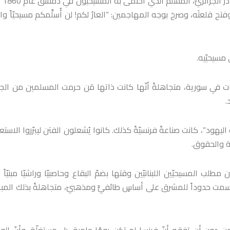
أمّا من أراد أن يعرف 
 قلعتَه، وصرخ بوجه المهاجمين: “العارُ لكم! لن أُسلِّمكم مسيحيّاً واحد
 مسيحيّيه.
يّات في سورية، متجاهلةً أنّها كانت ذاتها مَن حرمت المسلمين من ال
.
 بحجّة “حماية اليهود”، كانت صناعةً فرنسيّةً كذلك. كانوا يُشعلون الفتن ليبرّروا الاستع
ّة والحقوق.
ٍ دوليّ، وكان مطلب المسيحيّين اللبنانيّين وقتها بضمّ البقاع وحاصبيّا وراشيّا مبنيّاً
 أن رسمت حدوداً للمشرق على أساسٍ طائفيٍّ ومذهبيّ، متجاهلةً بذلك المب
دون أن تفقه أنّ فرنسا لم تكن يومًا حامية، بل مستغِلّة، وأنّ الو