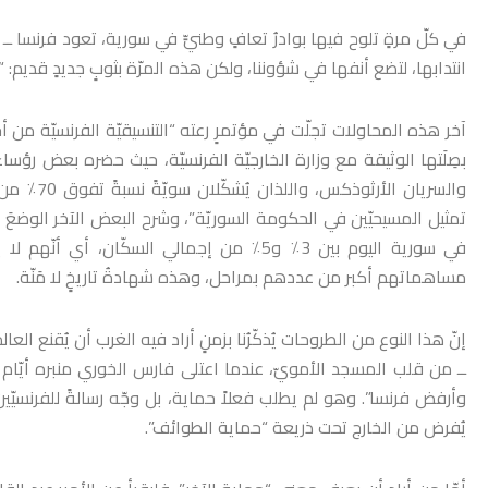
في كلّ مرةٍ تلوح فيها بوادرُ تعافٍ وطنيٍّ في سورية، تعود فرنسا ــ
انتدابها، لتضع أنفها في شؤوننا، ولكن هذه المرّة بثوبٍ جديدٍ قديم: “حم
آخر هذه المحاولات تجلّت في مؤتمرٍ رعته “التنسيقيّة الفرنسيّة من 
بصِلَتها الوثيقة مع وزارة الخارجيّة الفرنسيّة، حيث حضره بعض رؤساء
والسريان 
تمثيل المسيحيّين في الحكومة السوريّة”، وشرح البعض الآخر الوضعَ بشكل
في سورية اليوم بين 3٪ و5٪ من إجمالي السكّان
مساهماتهم أكبر من عددهم بمراحل، وهذه شهادةُ تاريخٍ لا مَنّة.
إنّ هذا النوع من الطروحات يُذكّرُنا بزمنٍ أراد فيه الغرب أن يُقنع العا
ــ من قلب المسجد الأمويّ، عندما اعتلى فارس الخوري منبره أيّام ا
وأرفض فرنسا”. وهو لم يطلب فعلاً حماية، بل وجّه رسالةً للفرنسيّين 
يُفرض من الخارج تحت ذريعة “حماية الطوائف”.