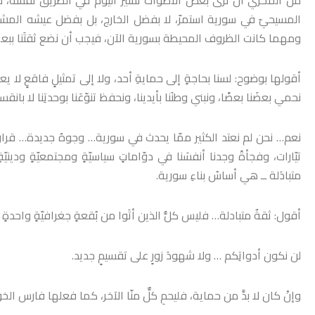
المسيحيّ في سورية استمرّ، لا بفضل الخارج، بل بفضل عيشه المشتر
ومهما كانت الظروف المحيطة بسورية الآن، فيجب أن نضع ثقتَنا ببعضنا
أقولها بوضوح: لسنا بحاجةٍ إلى حمايةِ أحد، ولا إلى تمثيلٍ فاقعٍ لا يعك
نحمي بعضَنا بعضًا، ونبني وطنَنا بأيدينا، ونحفظ تنوّعَنا بوحدتِنا لا بانقسام
نعم… نحن لم نعتد الكثير ممّا يحدث في سورية… وجوهٌ جديدة… قراراتٌ 
تيّارات، وفجأةً وجدنا أنفسَنا في دوّاماتٍ سياسيّةٍ ومجتمعيّةٍ وديني
متبادَلة ــ هي أساسُ بناءِ سورية.
أقول: ثقةٌ متبادلة… فليس كلُّ الذين أتَوا من بُقعةٍ جغرافيّةٍ واحدة
لن نكون أدواتِكم … ولا شهودَ زورٍ على تقسيمٍ جديد.
وإنْ كان لا بدَّ من حماية، فليحمِ كلٌّ منّا الآخر، كما فعلها فارس ا