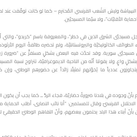
 السِياسَة وليسَ الشَعب الفرنسي المُحترم – كما لو كانت توقّفت عند ل
اية الأقليّات”، ولا سيّما المسيحيّين.
أجل مسيحيّي الشرق الذين في خطر”، والمعروفة باسم “كريدو”، والتي أجز
 الطوائف الكاثوليكيّة والبروتستانتيّة، ولم تحضره طائفةُ الروم الأرثو
الأرثوذكس، واللذان يُشكّلان سويّةً نسبةً تفوق 70٪ من مسيحيّي سورية. وقد تحدّث فيه البعض بشكلٍ مستفزٍّ عن “ضرورة
ٍ واعٍ. ولا يفوتنا أنّه من الناحية الديموغرافيّة، تتراوح نسبة المسيحي
، أي أنّهم لا يتجاوزون عددياً ما يُخوّلهم تمثيلًا زائداً عن حضورهم الوطني، وإن 
لم بأنّ وجوده في بلادنا ضرورةٌ حضاريّة، فجاء الردُّ ــ كما يجب أن يكون ا
لاحتلال الفرنسيّ وقال للمسلمين: “أنا نائب النصارى، أطلب الحماية م
بأنّ أبناء هذا البلد يحتمون ببعضهم، وأنّ التفاهم الوطنيّ الحقيقيّ لا