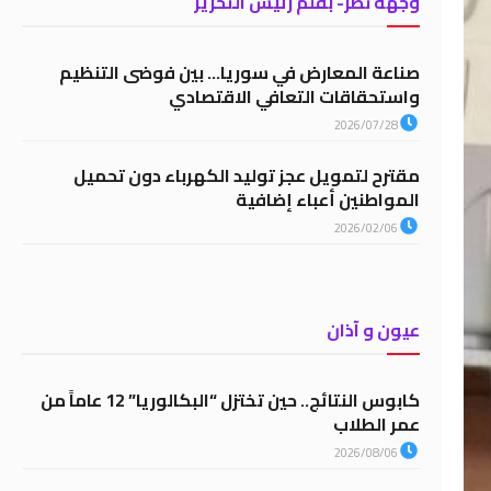
وجهة نظر- بقلم رئيس التحرير
صناعة المعارض في سوريا… بين فوضى التنظيم
واستحقاقات التعافي الاقتصادي
2026/07/28
مقترح لتمويل عجز توليد الكهرباء دون تحميل
المواطنين أعباء إضافية
2026/02/06
عيون و آذان
كابوس النتائج.. حين تختزل “البكالوريا” 12 عاماً من
عمر الطلاب
2026/08/06