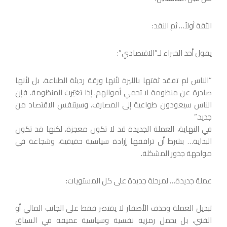
الثقة أولاً… ثم النقد:
يقول أحد الخبراء لـ”الاقتصادي”:
“الناس لم تفقد ثقتها بالليرة لأنها ورقة رديئة الطباعة، بل لأنها
صادرة عن منظومة لا تحمي أموالهم. إذا تغيّرت المنظومة، فإن
الناس سيعودون طواعية إلى المصارف، وسيتنفس الاقتصاد من
جديد.”
في النهاية، العملة الجديدة قد لا تكون معجزة، لكنها قد تكون
البداية… بشرط أن ترافقها إرادة سياسية حقيقية، وشجاعة في
مواجهة جذور المشكلة.
عملة جديدة… لمرحلة جديدة على كل المستويات:
تبديل العملة وحذف الأصفار لا يقتصر فقط على الجانب المالي أو
الفني، بل يحمل رمزية نفسية وسياسية عميقة في السياق