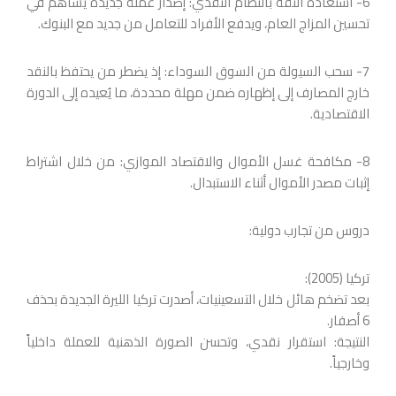
6- استعادة الثقة بالنظام النقدي: إصدار عملة جديدة يساهم في
تحسين المزاج العام، ويدفع الأفراد للتعامل من جديد مع البنوك.
7- سحب السيولة من السوق السوداء: إذ يضطر من يحتفظ بالنقد
خارج المصارف إلى إظهاره ضمن مهلة محددة، ما يُعيده إلى الدورة
الاقتصادية.
8- مكافحة غسل الأموال والاقتصاد الموازي: من خلال اشتراط
إثبات مصدر الأموال أثناء الاستبدال.
دروس من تجارب دولية:
تركيا (2005):
بعد تضخم هائل خلال التسعينيات، أصدرت تركيا الليرة الجديدة بحذف
6 أصفار.
النتيجة: استقرار نقدي، وتحسن الصورة الذهنية للعملة داخلياً
وخارجياً.