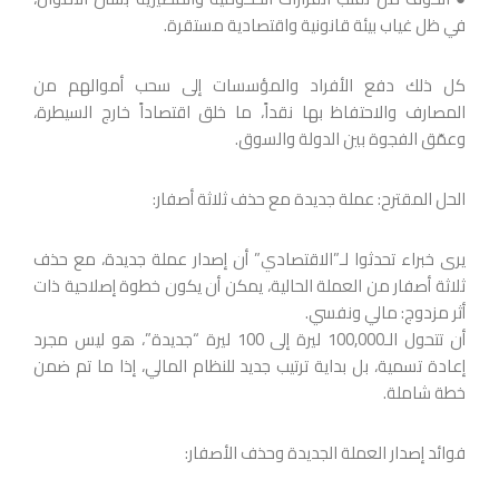
في ظل غياب بيئة قانونية واقتصادية مستقرة.
كل ذلك دفع الأفراد والمؤسسات إلى سحب أموالهم من
المصارف والاحتفاظ بها نقداً، ما خلق اقتصاداً خارج السيطرة،
وعمّق الفجوة بين الدولة والسوق.
الحل المقترح: عملة جديدة مع حذف ثلاثة أصفار:
يرى خبراء تحدثوا لـ”الاقتصادي” أن إصدار عملة جديدة، مع حذف
ثلاثة أصفار من العملة الحالية، يمكن أن يكون خطوة إصلاحية ذات
أثر مزدوج: مالي ونفسي.
أن تتحول الـ100,000 ليرة إلى 100 ليرة “جديدة”، هو ليس مجرد
إعادة تسمية، بل بداية ترتيب جديد للنظام المالي، إذا ما تم ضمن
خطة شاملة.
فوائد إصدار العملة الجديدة وحذف الأصفار: