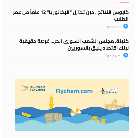
كابوس النتائج.. حين تختزل “البكالوريا” 12 عاماً من عمر
الطلاب
2026/08/06
كنينة: مجلس الشعب السوري الحر… فرصة حقيقية
لبناء اقتصاد يليق بالسوريين
2026/07/13