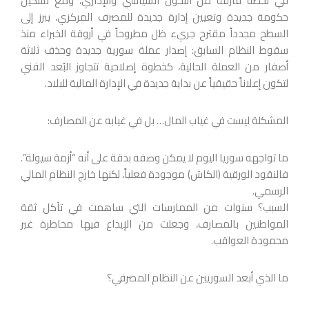
في لحظة فارقة من التحول السياسي والإداري، ومع تشكيل
حكومة جديدة وتعيين إدارة جديدة للمصرف المركزي، يبرز إلى
السطح مجدداً مقترح جريء ظل مطروحاً في أروقة الخبراء منذ
سقوط النظام السابق: إصدار عملة سورية جديدة وحذف ثلاثة
أصفار من العملة الحالية، كخطوة إصلاحية تتجاوز البُعد الفني
لتكون إعلاناً حقيقياً عن بداية جديدة في الإدارة المالية للبلاد.
المشكلة ليست في غياب المال… بل في غيابه عن المصارف:
ما تواجهه سوريا اليوم لا يمكن وصفه بدقة على أنه “أزمة سيولة”.
فالنقود الورقية (الكاش) موجودة فعلياً، لكنها خارج النظام المالي
الرسمي.
السبب؟ سنوات من الممارسات التي ساهمت في تآكل ثقة
المواطنين بالمصارف، وجعلت من الإيداع فيها مخاطرة غير
محمودة العواقب.
ما الذي أبعد السوريين عن النظام المصرفي؟