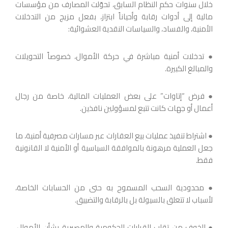
خلال سنوات حكم النظام السابق، تحوّلت المصارف من مؤسسات
مالية إلى أدوات رقابة وأحياناً ابتزاز، بفعل مزيج من التدخلات
الأمنية، والفساد، والسياسات النقدية العشوائية:
● تدخلات أمنية مباشرة في حركة الأموال، خصوصاً التحويلات
والمبالغ الكبيرة.
● فرض “إتاوات” على بعض العمليات المالية، خاصة من رجال
أعمال أو جهات كانت تتبع لمسؤولين نافذين.
● اشتراط تنفيذ عمليات بيع العقارات عبر مسارات مصرفية أمنية، ما
جعل العملية مرهونة بالموافقة السياسية أو الأمنية لا القانونية
فقط.
● محدودية السحب المسموح به حتى من الحسابات الخاصة،
لأسباب لا تتعلق بالسيولة بل بالرقابة والتضييق.
● الخوف من تقلب القرارات الحكومية والمصيرية بشأن الأموال،