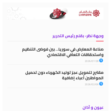
وجهة نظر- بقلم رئيس التحرير
صناعة المعارض في سوريا… بين فوضى التنظيم
واستحقاقات التعافي الاقتصادي
2026/07/28
مقترح لتمويل عجز توليد الكهرباء دون تحميل
المواطنين أعباء إضافية
2026/02/06
عيون و آذان