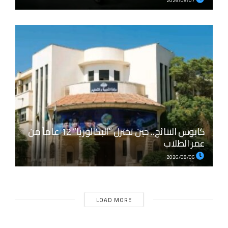
2026/08/07
كابوس النتائج.. حين تختزل “البكالوريا” 12 عاماً من
عمر الطلاب
2026/08/06
LOAD MORE