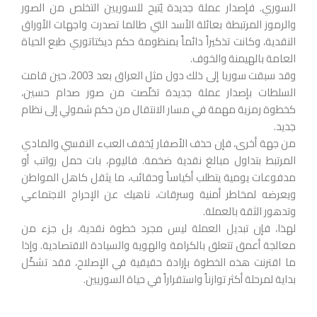
السوري. فإصدار عملة جديدة يُتيح للسوريين التخلص من الصور
والرموز المرتبطة بعائلة الأسد التي طالما تصدرت واجهات الأوراق
النقدية، وكانت تذكيراً دائماً بمنظومة حكم ديكتاتوري طبع الحياة
العامة بالهيمنة والخوف.
وقد سبقت سوريا إلى ذلك دول مثل العراق بعد 2003، حين قامت
السلطات بإصدار عملة جديدة تخلّصت من صور صدام حسين،
كخطوة رمزية مهمة في مسار الانتقال من حكم شمولي إلى نظام
جديد.
من جهة أخرى، فإن حذف الأصفار يُخفف العبء النفسي والمادي
المرتبط بتداول مبالغ نقدية ضخمة. فاليوم، بات حمل رواتب أو
مدفوعات يومية يتطلب أكياساً وحقائب، ما يثقل كاهل المواطن
ويعرضه لمخاطر أمنية وسرقات، ناهيك عن الإحراج الاجتماعي
وتدهور الثقة بالعملة.
لهذا، فإن تبديل العملة ليس مجرد خطوة نقدية، بل جزء من
معالجة أعمق تتعلق بالكرامة والهوية والسيادة الاقتصادية. وإذا
ما اقترنت هذه الخطوة بإرادة حقيقية في الإصلاح، فقد تشكّل
بداية لمرحلة أكثر توازناً واستقراراً في حياة السوريين.