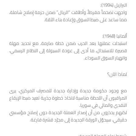
البرازيل (1994):
واجهت تضخماً مفرطاً، وأطلقت “الريال” ضمن حزمة إصلاح شاملة،
مما ساعد على ضبط السوق وإعادة بناء الثقة.
ألمانيا (1948):
استبدلت عملتها بعد الحرب ضمن خطة صارمة، مع تحديد مهلة
قصيرة للاستبدال، ما أدى إلى عودة السيولة إلى النظام الرسمي،
وانهيار السوق السوداء.
لماذا الآن؟
مع وجود حكومة جديدة وإدارة جديدة للمصرف المركزي، يرى
المراقبون أن اللحظة مناسبة لاتخاذ خطوة جذرية تعيد ضبط الإيقاع
النقدي والمالي في سوريا.
لكنهم يحذرون من أن إصدار العملة الجديدة دون إصلاح مؤسسي
حقيقي، سيحوّل الورقة الجديدة إلى مجرّد قشرة فارغة.