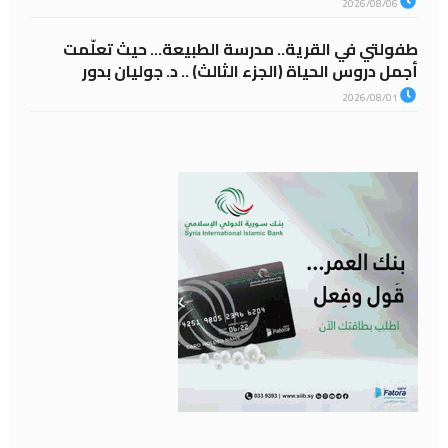
2026/08/06
طفولتي في القرية.. مدرسة الطبيعة… حيث تعلّمت
أجمل دروس الحياة (الجزء الثالث) .. د. جوليان بدور
2026/08/01