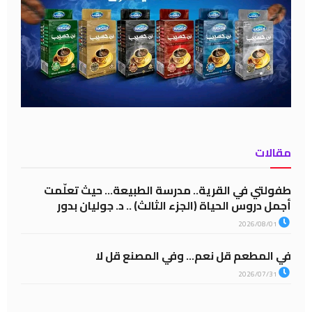
مقالات
طفولتي في القرية.. مدرسة الطبيعة… حيث تعلّمت
أجمل دروس الحياة (الجزء الثالث) .. د. جوليان بدور
2026/08/01
في المطعم قل نعم… وفي المصنع قل لا
2026/07/31