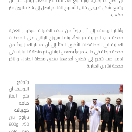
أن الضخ بدأ بكمية أولية تبلغ 745 ألف متر مكعب يومياً، على أن
يرتفع بشكل تدريجي خلال الأسبوع القادم ليصل إلى 3.4 ملايين متر
مكعب.
وأشار اليوسف إلى أن جزءاً من هذه الكميات سيكون لتغذية
محطة حلب الحرارية مباشرةً، بينما سيوزع الباقي على المحطات
الغازية في المحافظات الأخرى، لافتاً إلى أن مسار الغاز يبدأ من
محطة حرجلة في حلب، مروراً بمعمل تونيان، ثم منطقة البيارات في
تدمر، حيث يتفرع إلى خطين: أحدهما يغذي محطة الجندل، والآخر
محطة تشرين الحرارية.
وتوقع
اليوسف أن
ينتج الغاز
طاقة
كهربائية
تتراوح بين
750 و800
ميغا واط/