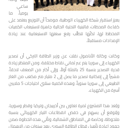
ساعي
يومياً، ما
يعزز استقرار شبكة الكهرباء الوطنية، موضحاً أن التوزيع يعتمد على
كفاءة المحطات، فالبنية التحتية الحالية جاهزة لاستيعاب الكميات
المخطط لها، لكنّها تتطلّب رفع سعتها الاستيعابية عند زيادة
الإمدادات مستقبلاً.
وكانت وكالة الأناضول نقلت عن وزير الطاقة التركي أن تصدير
الكهرباء إلى سوريا يتم عبر ثماني نقاط مختلفة، ومن المنتظر زيادة
قدرة التصدير بنسبة 25 بالمئة أولاً، وإلى أكثر من الضعف لاحقاً،
مشيراً إلى إمكانية تصدير ما يصل إلى 2 مليار متر مكعب من الغاز
الطبيعي إلى سوريا سنوياً، وهذه الكمية ستلبي احتياجات 5 ملايين
أسرة من الكهرباء.
ويُعد هذا المشروع ثمرة تعاون بين أذربيجان وتركيا وقطر وسوريا،
ويُتوقع أن يسهم في خفض انقطاعات التيار الكهربائي بنسبة
ملحوظة، وخاصة في المناطق الشمالية، وتأتي هذه الخطوة ضمن
جهود إعادة تأهيل قطاع الطاقة السوري بعد سنوات من الإهمال