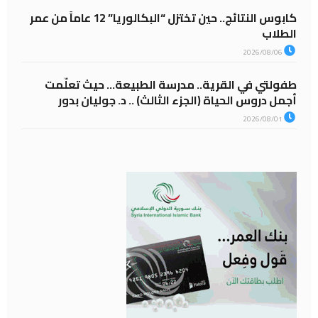
كابوس النتائج.. حين تختزل “البكالوريا” 12 عاماً من عمر
الطلاب
2026/08/06
طفولتي في القرية.. مدرسة الطبيعة… حيث تعلّمت
أجمل دروس الحياة (الجزء الثالث) .. د. جوليان بدور
2026/08/01