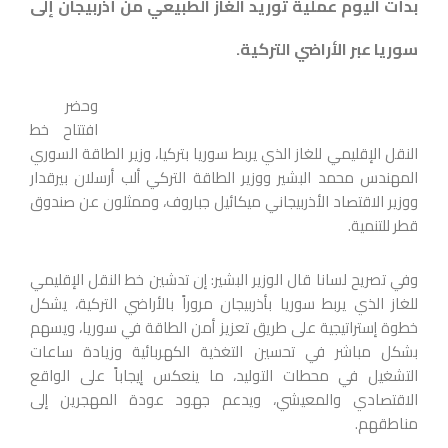
بدأت اليوم عملية توريد الغاز الطبيعي من أذربيجان إلى
سوريا عبر الأراضي التركية.
وحضر
افتتاح خط
النقل الإقليمي للغاز الذي يربط سوريا بتركيا، وزير الطاقة السوري
المهندس محمد البشير ووزير الطاقة التركي ألب أرسلان بيرقدار
ووزير الاقتصاد الأذربيجاني ميكائيل جباروف، وممثلون عن صندوق
قطر للتنمية.
وفي تصريح لسانا قال الوزير البشير: إن تدشين خط النقل الإقليمي
للغاز الذي يربط سوريا بأذربيجان مروراً بالأراضي التركية، يشكل
خطوة إستراتيجية على طريق تعزيز أمن الطاقة في سوريا، ويسهم
بشكل مباشر في تحسين التغذية الكهربائية وزيادة ساعات
التشغيل في محطات التوليد، ما ينعكس إيجاباً على الواقع
الاقتصادي والمعيشي، ويدعم جهود عودة المهجرين إلى
مناطقهم.