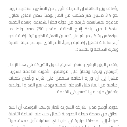
وأضاف وزير الطاقة: إن المرحلة الأولى من المشروع ستشهد توريد
نحو 3.4 ملايين متر مكعب من الغاز يومياً، ضمن اتفاق تعاون
مدعوم بمساهمة كريمة من دولة قطر الشقيقة، وهذه الكمية
ستمكننا من زيادة إنتاج الطاقة بمقدار 750 ميغا واط، ما
سينعكس بشكل مباشر على تحسين التغذية الكهربائية بإضافة نحو
أربع ساعات تشغيل إضافية يومياً، الأمر الذي سيدعم عجلة التنمية
ويحرك الصناعة والاقتصاد.
وتقدم الوزير البشير بالشكر العميق للدول الشريكة في هذا الإنجاز
(أذربيجان وتركيا وقطر) على مواقفها الأخوية الداعمة لسوريا،
مشيراً إلى أن وزارة الطاقة ستعمل على شراء وتأمين كميات
إضافية من الغاز خلال المرحلة المقبلة بهدف رفع القدرة التوليدية
وتحقيق مزيد من التحسن في الخدمة.
بدوره، أوضح مدير الشركة السورية للغاز يوسف اليوسف أن الضخ
انطلق من محطة حرجلة الحدودية شمال حلب عند الساعة الثامنة
صباحاً، إلى المحطة الحرارية في حلب التي استقبلت أول دفعة، مبيناً