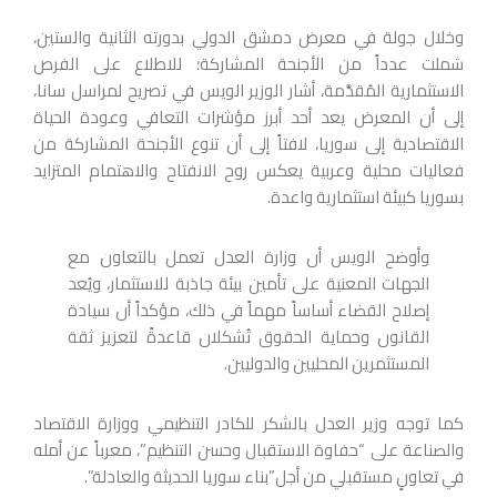
وخلال جولة في معرض دمشق الدولي بدورته الثانية والستين،
شملت عدداً من الأجنحة المشاركة؛ للاطلاع على الفرص
الاستثمارية المُقدَّمة، أشار الوزير الويس في تصريح لمراسل سانا،
إلى أن المعرض يعد أحد أبرز مؤشرات التعافي وعودة الحياة
الاقتصادية إلى سوريا، لافتاً إلى أن تنوع الأجنحة المشاركة من
فعاليات محلية وعربية يعكس روح الانفتاح والاهتمام المتزايد
بسوريا كبيئة استثمارية واعدة.
وأوضح الويس أن وزارة العدل تعمل بالتعاون مع
الجهات المعنية على تأمين بيئة جاذبة للاستثمار، ويُعد
إصلاح القضاء أساساً مهماً في ذلك، مؤكداً أن سيادة
القانون وحماية الحقوق تُشكلان قاعدةً لتعزيز ثقة
المستثمرين المحليين والدوليين.
كما توجه وزير العدل بالشكر للكادر التنظيمي ووزارة الاقتصاد
والصناعة على “حفاوة الاستقبال وحسن التنظيم”، معرباً عن أمله
في تعاونٍ مستقبلي من أجل”بناء سوريا الحديثة والعادلة”.