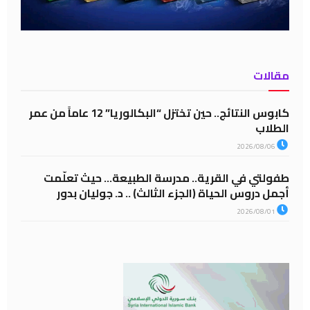
مقالات
كابوس النتائج.. حين تختزل “البكالوريا” 12 عاماً من عمر
الطلاب
2026/08/06
طفولتي في القرية.. مدرسة الطبيعة… حيث تعلّمت
أجمل دروس الحياة (الجزء الثالث) .. د. جوليان بدور
2026/08/01