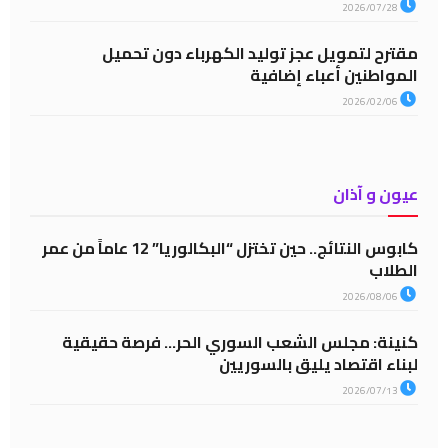
2026/07/28
مقترح لتمويل عجز توليد الكهرباء دون تحميل
المواطنين أعباء إضافية
2026/02/06
عيون و آذان
كابوس النتائج.. حين تختزل “البكالوريا” 12 عاماً من عمر
الطلاب
2026/08/06
كنينة: مجلس الشعب السوري الحر… فرصة حقيقية
لبناء اقتصاد يليق بالسوريين
2026/07/13