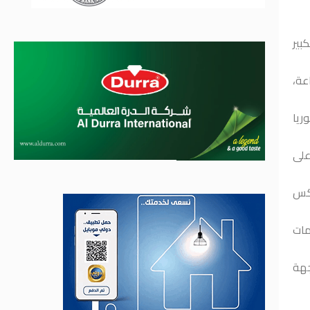
النجاح الكبير
راعة،
ريا
على
عكس
مات
جهة