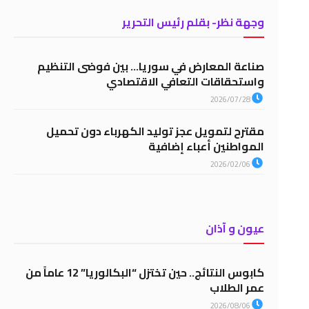
وجهة نظر- بقلم رئيس التحرير
صناعة المعارض في سوريا… بين فوضى التنظيم
واستحقاقات التعافي الاقتصادي
2026/07/28
مقترح لتمويل عجز توليد الكهرباء دون تحميل
المواطنين أعباء إضافية
2026/02/06
عيون و آذان
كابوس النتائج.. حين تختزل “البكالوريا” 12 عاماً من
عمر الطلاب
2026/08/06