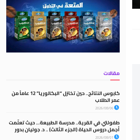
مقالات
كابوس النتائج.. حين تختزل “البكالوريا” 12 عاماً من
عمر الطلاب
2026/08/06
طفولتي في القرية.. مدرسة الطبيعة… حيث تعلّمت
أجمل دروس الحياة (الجزء الثالث) .. د. جوليان بدور
2026/08/01