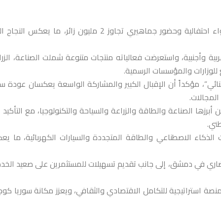
اختتمت فعاليات الدورة الـ62 من معرض دمشق الدولي وسط أجواء احتفالية وحضور جماهيري تجاوز 2 مليون زائر، ما يعكس 
شاركة أكثر من 800 شركة من سوريا و44 دولة عربية وأجنبية، واستعرضت فعالياته منتجات متنوعة شملت الصناعة، الز
ع للوزارات والمؤسسات الرسمية.
ئي”، مؤكداً أن الإقبال الكبير والمشاركة الواسعة يعكسان عودة سو
المجالات.
رزها الصناعة والطاقة والزراعة والسياحة والتكنولوجيا، مع التأكيد 
ني.
ت الذكاء الاصطناعي والطاقة المتجددة والسيارات الكهربائية، ما ي
ري في دمشق، إلى جانب تقديم تسهيلات للمستثمرين على صعيد الخد
منصة استراتيجية للتكامل الاقتصادي والثقافي، ويعزز مكانة سوريا كو