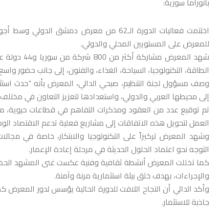
بانوراما سورية:
للمعرض على المستويين المحلي والدولي.
شهد المعرض م
الطاقة، التكنولوجيا، السياحة، الغذاء، والفنون، إلى جانب حضور واس
وصف مسؤول لجنة التنظيم، صبحي الدالي، المعرض بأنه “حدث استثنا
إلى محيطها العربي والدولي، واستعدادها لتعزيز التعاون في مختلف 
تم توقيع عدد من العقود ومذكرات التفاهم في قطاعات حيوية، من أب
العمل لتحويل هذه الاتفاقات إلى مشاريع فعلية تدعم الاقتصاد الوط
وشهد المعرض تركيزاً على التكنولوجيا والابتكار، خاصة في مجالا
التوجه نحو اعتماد الحلول الحديثة في مرحلة إعادة الإعمار.
كما تخللت المعرض أنشطة ثقافية وفنية عكست غنى المشهد الحضا
والإجراءات، بهدف خلق بيئة استثمارية مرنة وآمنة.
وأكد الدالي أن النجاح اللافت للدورة الحالية يؤسس لدور المعرض ك
جاذبة للاستثمار.