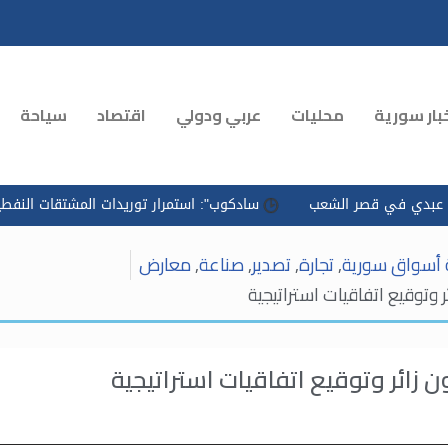
بار سورية
محليات
عربي ودولي
اقتصاد
سياحة
الشعب
سادكوب": استمرار توريدات المشتقات النفطية وتسريع التوزي
ة أسواق سورية
,
تجارة
,
تصدير
,
صناعة
,
معارض