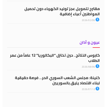
مقترح لتمويل عجز توليد الكهرباء دون تحميل
المواطنين أعباء إضافية
2026/02/06
عيون و آذان
كابوس النتائج.. حين تختزل “البكالوريا” 12 عاماً من عمر
الطلاب
2026/08/06
كنينة: مجلس الشعب السوري الحر… فرصة حقيقية
لبناء اقتصاد يليق بالسوريين
2026/07/13