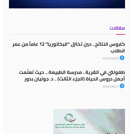
مقالات
كابوس النتائج.. حين تختزل “البكالوريا” 12 عاماً من عمر
الطلاب
2026/08/06
طفولتي في القرية.. مدرسة الطبيعة… حيث تعلّمت
أجمل دروس الحياة (الجزء الثالث) .. د. جوليان بدور
2026/08/01