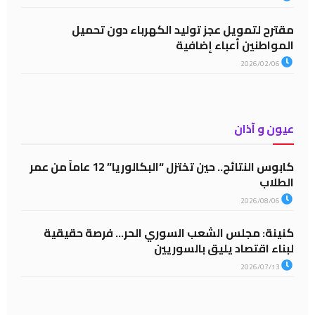
مقترح لتمويل عجز توليد الكهرباء دون تحميل
المواطنين أعباء إضافية
2026/02/06
عيون و آذان
كابوس النتائج.. حين تختزل “البكالوريا” 12 عاماً من عمر
الطلاب
2026/08/06
كنينة: مجلس الشعب السوري الحر… فرصة حقيقية
لبناء اقتصاد يليق بالسوريين
2026/07/13