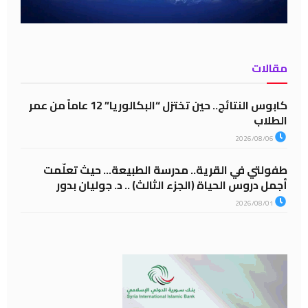
مقالات
كابوس النتائج.. حين تختزل “البكالوريا” 12 عاماً من عمر
الطلاب
2026/08/06
طفولتي في القرية.. مدرسة الطبيعة… حيث تعلّمت
أجمل دروس الحياة (الجزء الثالث) .. د. جوليان بدور
2026/08/01