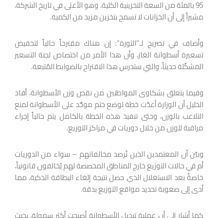
95 بالمئة من السعة التخزينية الكلية، وهو الأعلى في تاريخ الشركة،
مشيراً إلى أن الخزانات لا تسمح بتخزين مزيد من الكمية.
وأضاف في تصريح لـ”الثورة”: إن هناك مقترحاً حالياً لتخفيض
تسعيرة أسطوانة الغاز، وأن هذا الأمر من اختصاص لجنة التسعير
المشكّلة حديثاً، والتي ستدرس هذا الاقتراح بالضوابط المُتبعة.
وفيما يتعلق بشكاوى المواطنين من نقص وزن الأسطوانة، أفاد
الخليل أن الوزارة أعدّت خطة لوضع ختم موحَّد على الأسطوانة لمنع
التلاعب بالوزن، وحتى تنفيذ هذه الخطة بالكامل يتم حالياً إجراء
مراقبة للوزن من خلال دوريات في مراكز التوزيع.
وبيّن أن المعتمدين الذين تُرصد مخالفاتهم – سواء من الدوريات
أم في حالات التوزيع خارج المناطق المخصصة لهم يُخالفون قانونياً،
خاصةً بعد الاستغلال الذي حصل نتيجة إلغاء البطاقة الذكية، مما
أدى إلى صعوبة تحديد مواقع التوزيع بدقة.
كما أشار إلى أن عملية تبديل الأسطوانة أصبحت أكثر سهولة، بحيث