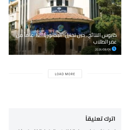
كابوس النتائج.. حين تختزل “البكالوريا” 12 عاماً من
عمر الطلاب
2026/08/06
LOAD MORE
اترك تعليقاً