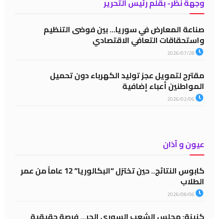
وجهة نظر- بقلم رئيس التحرير
صناعة المعارض في سوريا… بين فوضى التنظيم
واستحقاقات التعافي الاقتصادي
2026/07/28
مقترح لتمويل عجز توليد الكهرباء دون تحميل
المواطنين أعباء إضافية
2026/02/06
عيون و آذان
كابوس النتائج.. حين تختزل “البكالوريا” 12 عاماً من عمر
الطلاب
2026/08/06
كنينة: مجلس الشعب السوري الحر… فرصة حقيقية