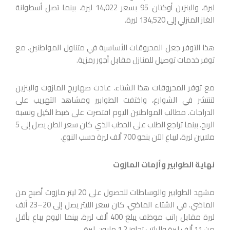
ليرة، والبنزين أوكتان 95 بسعر 14,022 ليرة، بينما تصل أسطوانة
الغاز المنزلي إلى 134,520 ليرة.
هذا التوفر جعل المحروقات الأساسية في متناول المواطنين، مع
توفر خدمات توصيل للمنازل مقابل أجور رمزية.
مع توفر المحروقات هذا الشتاء، عادت صهاريج المازوت والبنزين
لتنتشر في الشوارع، واختفت الطوابير ومشاهد التهريب على
الدراجات. مطالب المواطنين اليوم اقتصرت على ضبط الكيل ونسبة
الربح، بينما تراجع الطلب على الحطب الذي كان سعر الطن يصل إلى 5
ملايين ليرة، ليباع الآن بنحو 700 ألف ليرة حسب النوع.
نهاية الطوابير وأزمات المازوت
مشهد الطوابير والوساطات للحصول على 20 ليتر مازوت أصبح من
الماضي. في الشتاء الماضي، كان سعر الليتر يصل إلى 20–23 ألف
ليرة مقابل راتب موظف يبلغ 400 ألف ليرة، بينما اليوم يباع بأقل
من 11 ألف ليرة والراتب تجاوز 1.2 مليون ليرة.