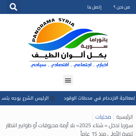
من نحن ؟
إتصل بنا
تخطى
إلى
المحتوى
 الازدحام في محطات الوقود
الرئيس الشرع يوجه بتسخير كل الإم
الرئيسية
محليات
سوريا تدخل « شتاء 2025» بلا أزمة محروقات أو طوابير انتظار
للمرة الأولى منذ 15 عاماً