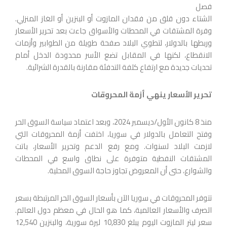
فصل
الشتاء دون قلق من فقدان المازوت أو البنزين أو الغاز المنزلي.
وفرة المشتقات في المحطات والأسواق جاءت بعد تحرير الأسعار
وربطها بالدولار، لتطوي البلاد صفحة طويلة من الطوابير وأزمات
الانقطاع، لكنها في المقابل تضع الأسر محدودة الدخل أمام
تحديات جديدة مع ارتفاع كلفة التدفئة مقارنة بالقدرة الشرائية.
تحرير الأسعار ينهي أزمة المحروقات
منذ 8 كانون الأول/ديسمبر 2024، وبعد اعتماد سياسة السوق الحر
وفتح التعامل بالدولار في سوريا، اختفت أزمة المحروقات التي
لازمت البلاد لسنوات. ومع رفع الدعم وتحرير الأسعار، باتت
المشتقات النفطية متوفرة على نطاق واسع في المحطات
والشوارع، حتى أن المعروض تجاوز حاجة السوق المحلية.
تتوفر المحروقات في سوريا الآن بأسعار السوق الحر المرتبطة بسعر
الصرف والأسعار العالمية، كما هو الحال في معظم دول العالم.
سعر ليتر المازوت اليوم يبلغ 10,830 ليرة سورية، والبنزين 12,540