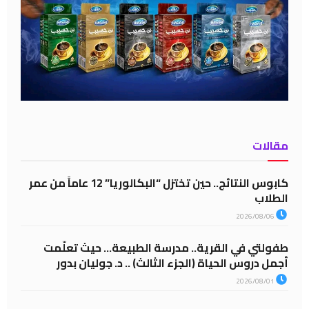
مقالات
كابوس النتائج.. حين تختزل “البكالوريا” 12 عاماً من عمر
الطلاب
2026/08/06
طفولتي في القرية.. مدرسة الطبيعة… حيث تعلّمت
أجمل دروس الحياة (الجزء الثالث) .. د. جوليان بدور
2026/08/01