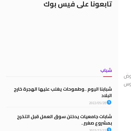
تابعونا على فيس بوك
شباب
هوض
طوس
شبابنا اليوم ..وطموحات يغلب عليها الهجرة خارج
البلاد
2022/05/28
شابات جامعيات يدخلن سوق العمل قبل التخرج
بمشروع صغير..
2021/11/22