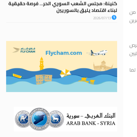
كنينة: مجلس الشعب السوري الحر… فرصة حقيقية
لبناء اقتصاد يليق بالسوريين
 من
2026/07/13
رين
رص
يين
لما