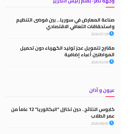
وجهة نظر- بقلم رئيس التحرير
صناعة المعارض في سوريا… بين فوضى التنظيم
واستحقاقات التعافي الاقتصادي
2026/07/28
مقترح لتمويل عجز توليد الكهرباء دون تحميل
المواطنين أعباء إضافية
2026/02/06
عيون و آذان
كابوس النتائج.. حين تختزل “البكالوريا” 12 عاماً من
عمر الطلاب
2026/08/06