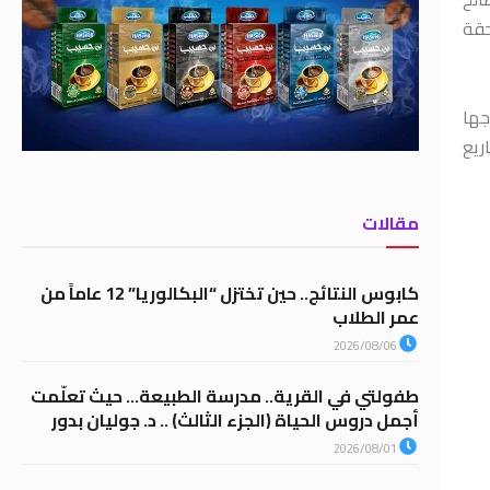
حقة
جها
ريع
مقالات
كابوس النتائج.. حين تختزل “البكالوريا” 12 عاماً من
عمر الطلاب
2026/08/06
طفولتي في القرية.. مدرسة الطبيعة… حيث تعلّمت
أجمل دروس الحياة (الجزء الثالث) .. د. جوليان بدور
2026/08/01