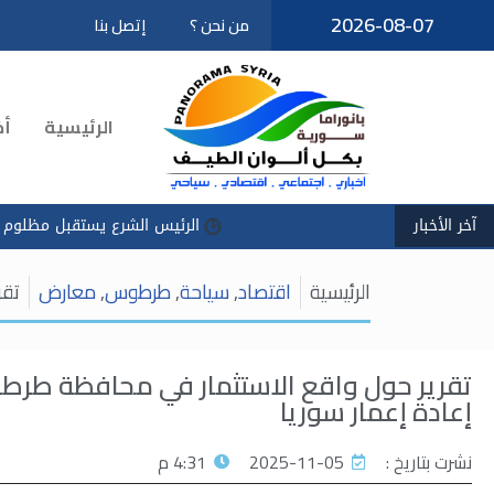
2026-08-07
من نحن ؟
إتصل بنا
تخطى
إلى
المحتوى
الرئيسية
أخ
آخر الأخبار
الرئيس الشرع يستقبل مظلوم عبدي في قصر الشعب
الرئيسية
اقتصاد
,
سياحة
,
طرطوس
,
معارض
تقر
تقرير حول واقع الاستثمار في محافظة ط
إعادة إعمار سوريا
نشرت بتاريخ :
2025-11-05
4:31 م