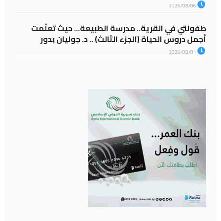
2026/08/06
طفولتي في القرية.. مدرسة الطبيعة… حيث تعلّمت
أجمل دروس الحياة (الجزء الثالث) .. د. جوليان بدور
2026/08/01