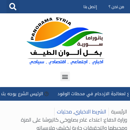
من نحن ؟
إتصل بنا
تخطى
إلى
المحتوى
جة الازدحام في محطات الوقود
الرئيس الشرع يوجه بتسخير كل ا
الرئيسية
الشريط الاخباري
,
محليات
وزارة الدفاع: اعتداء غادر بصاروخي كاتيوشا على المزة
ومحيطها والتحقيقات جارية لكشف ملابساته