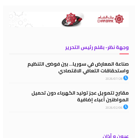
وجهة نظر- بقلم رئيس التحرير
صناعة المعارض في سوريا… بين فوضى التنظيم
واستحقاقات التعافي الاقتصادي
2026/07/28
مقترح لتمويل عجز توليد الكهرباء دون تحميل
المواطنين أعباء إضافية
2026/02/06
عيون و آذان