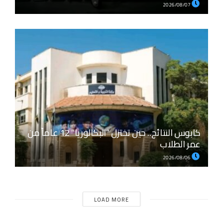
2026/08/07
كابوس النتائج.. حين تختزل “البكالوريا” 12 عاماً من
عمر الطلاب
2026/08/06
LOAD MORE