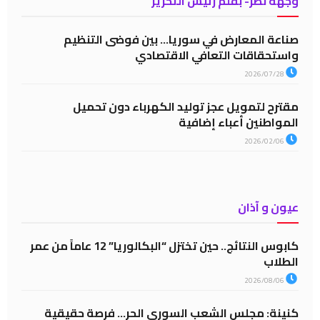
وجهة نظر- بقلم رئيس التحرير
صناعة المعارض في سوريا… بين فوضى التنظيم
واستحقاقات التعافي الاقتصادي
2026/07/28
مقترح لتمويل عجز توليد الكهرباء دون تحميل
المواطنين أعباء إضافية
2026/02/06
عيون و آذان
كابوس النتائج.. حين تختزل “البكالوريا” 12 عاماً من عمر
الطلاب
2026/08/06
كنينة: مجلس الشعب السوري الحر… فرصة حقيقية