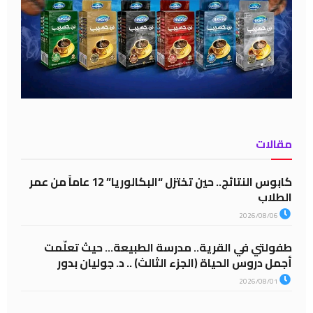
مقالات
كابوس النتائج.. حين تختزل “البكالوريا” 12 عاماً من عمر
الطلاب
2026/08/06
طفولتي في القرية.. مدرسة الطبيعة… حيث تعلّمت
أجمل دروس الحياة (الجزء الثالث) .. د. جوليان بدور
2026/08/01