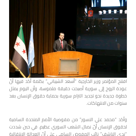
افتتح المؤتمر وزير الخارجية “أسعد الشيباني” بكلمة أكد فيها أنّ
عودة الروح إلى سورية أصبحت حقيقة ملموسة، وأن اليوم يمثل
خطوة جديدة نحو تجديد التزام سورية بحماية حقوق الإنسان بعد
سنوات من الانتهاكات.
وأكد “محمد علي النسور” من مفوضية الأمم المتحدة السامية
لحقوق الإنسان أنّ نضال الشعب السوري عظيم، في حين شددت
“ندى الناشف” نائب المفوض السامي على أنّ العدالة الانتقالية