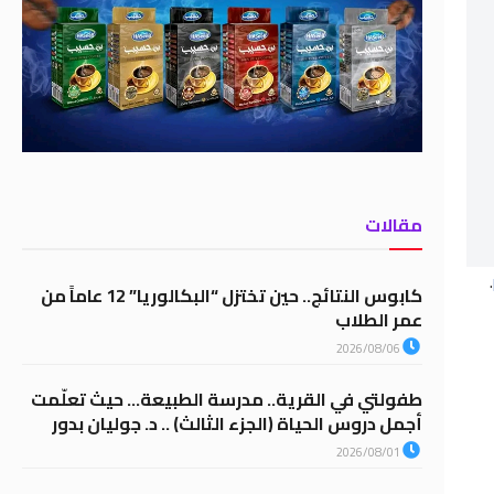
مقالات
.
كابوس النتائج.. حين تختزل “البكالوريا” 12 عاماً من
عمر الطلاب
2026/08/06
طفولتي في القرية.. مدرسة الطبيعة… حيث تعلّمت
أجمل دروس الحياة (الجزء الثالث) .. د. جوليان بدور
2026/08/01