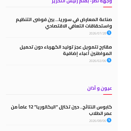
وجهة نظر- بقلم رئيس التحرير
صناعة المعارض في سوريا… بين فوضى التنظيم
واستحقاقات التعافي الاقتصادي
2026/07/28
مقترح لتمويل عجز توليد الكهرباء دون تحميل
المواطنين أعباء إضافية
2026/02/06
عيون و آذان
كابوس النتائج.. حين تختزل “البكالوريا” 12 عاماً من
عمر الطلاب
2026/08/06