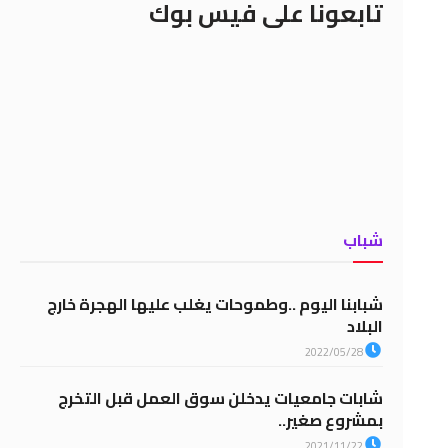
تابعونا على فيس بوك
شباب
شبابنا اليوم ..وطموحات يغلب عليها الهجرة خارج
البلاد
2022/05/28
شابات جامعيات يدخلن سوق العمل قبل التخرج
بمشروع صغير..
2021/11/22