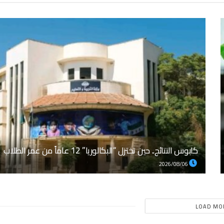
كابوس النتائج.. حين تختزل “البكالوريا” 12 عاماً من عمر الطلاب
2026/08/06
LOAD MO