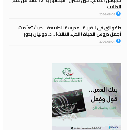
كابوس النتائج.. حين تختزل “البكالوريا” 12 عاماً من عمر
الطلاب
2026/08/06
طفولتي في القرية.. مدرسة الطبيعة… حيث تعلّمت
أجمل دروس الحياة (الجزء الثالث) .. د. جوليان بدور
2026/08/01