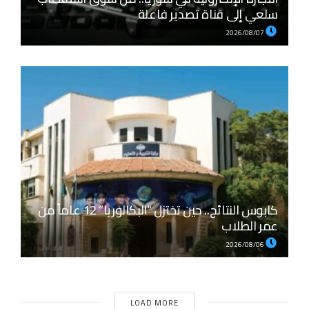
سلعي إلى قناة تصدير فاعلة
2026/08/07
كابوس النتائج.. حين تختزل “البكالوريا” 12 عاماً من
عمر الطلاب
2026/08/06
LOAD MORE