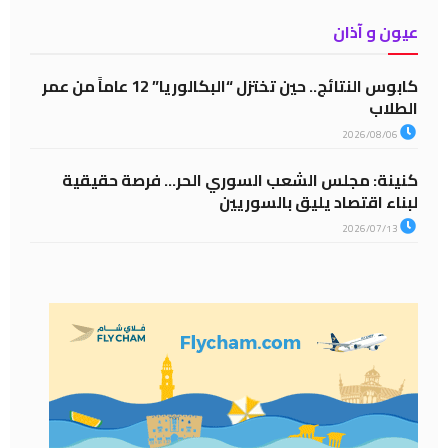
عيون و آذان
كابوس النتائج.. حين تختزل “البكالوريا” 12 عاماً من عمر
الطلاب
2026/08/06
كنينة: مجلس الشعب السوري الحر… فرصة حقيقية
لبناء اقتصاد يليق بالسوريين
2026/07/13