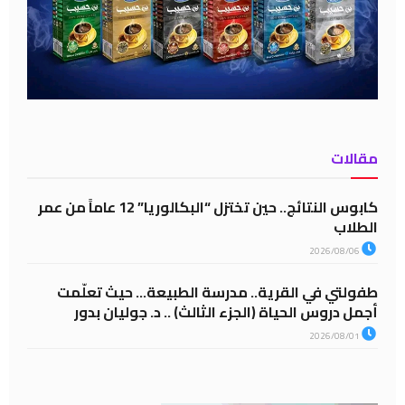
مقالات
كابوس النتائج.. حين تختزل “البكالوريا” 12 عاماً من عمر
الطلاب
2026/08/06
طفولتي في القرية.. مدرسة الطبيعة… حيث تعلّمت
أجمل دروس الحياة (الجزء الثالث) .. د. جوليان بدور
2026/08/01