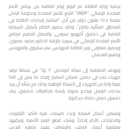
برعاية وزارة الطاقة، تم اليوم إبرام اتفاقية بين برنامج الأمم
المتحدة الإنمائي “UNDP” التابع للأمم المتحدة وحكومة اليابان
بقيمة 12.4 مليون دولار من أجل “استقرار إمدادات الطاقة في
المناطق المتأثرة بالنزاع”، وذلك بحضور القائم بأعمال السفارة
اليابانية في دمشق أكيهيرو تسوجي، والممثل المقيم لبرنامج
الأمم المتحدة الإنمائي في سوريا بالإنابة الدكتور محمد مضوي،
وبحضور معاوني وزير الطاقة المهندس عمر شقروق والمهندس
إبراهيم العدهان.
وتهدف الاتفاقية إلى صيانة الوحدتين “1 و2” في محطة توليد
كهرباء جندر في حمص، لضمان استقرار إمداد ما يصل إلى 540
ميغا واط من الكهرباء إلى الشبكة الوطنية، وذلك من شأنه أن يزيد
ساعات الوصل ويخدم بصورة رئيسة محافظات (دمشق، ريف
دمشق، حمص، حماة، دير الزور).
وتتضمن أعمال الصيانة إجراء تقييمات فنية لتأكيد الأولويات
والاحتياجات الأكثر إلحاحاً، وشراء قطع الغيار الأصلية وتركيبها،
ومتابعة أعمال التركيب والإشراف عليها، وتوفير التدريب