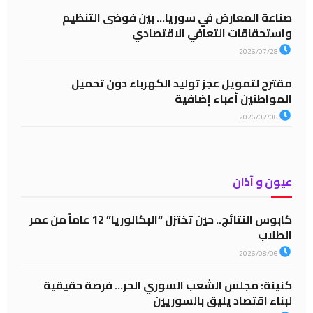
صناعة المعارض في سوريا… بين فوضى التنظيم
واستحقاقات التعافي الاقتصادي
2026/07/28
مقترح لتمويل عجز توليد الكهرباء دون تحميل
المواطنين أعباء إضافية
2026/02/06
عيون و آذان
كابوس النتائج.. حين تختزل “البكالوريا” 12 عاماً من عمر
الطلاب
2026/08/06
كنينة: مجلس الشعب السوري الحر… فرصة حقيقية
لبناء اقتصاد يليق بالسوريين