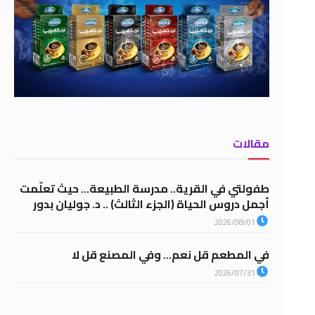
مقالات
طفولتي في القرية.. مدرسة الطبيعة… حيث تعلّمت
أجمل دروس الحياة (الجزء الثالث) .. د. جوليان بدور
2026/08/01
في المطعم قل نعم… وفي المصنع قل لا
2026/07/31