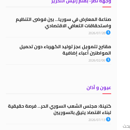
وجهة نظر- بقلم رئيس التحرير
صناعة المعارض في سوريا… بين فوضى التنظيم
واستحقاقات التعافي الاقتصادي
2026/07/28
مقترح لتمويل عجز توليد الكهرباء دون تحميل
المواطنين أعباء إضافية
2026/02/06
عيون و آذان
كنينة: مجلس الشعب السوري الحر… فرصة حقيقية
لبناء اقتصاد يليق بالسوريين
2026/07/13
بحث