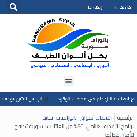
من نحن ؟
إتصل بنا
تخطى
إلى
المحتوى
الجة الازدحام في محطات الوقود
الرئيس الشرع يوجه بتسخير كل
الرئيسية
اقتصاد
,
أسواق
,
بانوراميات
,
تجارة
برنامج الأغذية العالمي: 80% من العائلات السورية تكافح
لتأمين غذائها