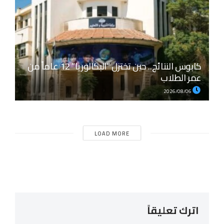
كابوس النتائج.. حين تختزل “البكالوريا” 12 عاماً من
عمر الطلاب
2026/08/06
LOAD MORE
اترك تعليقاً