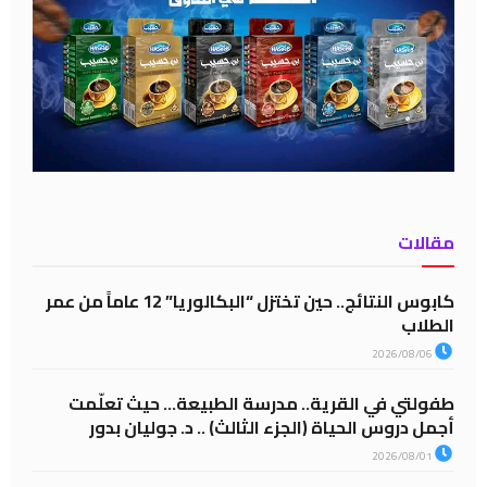
مقالات
كابوس النتائج.. حين تختزل “البكالوريا” 12 عاماً من عمر
الطلاب
2026/08/06
طفولتي في القرية.. مدرسة الطبيعة… حيث تعلّمت
أجمل دروس الحياة (الجزء الثالث) .. د. جوليان بدور
2026/08/01