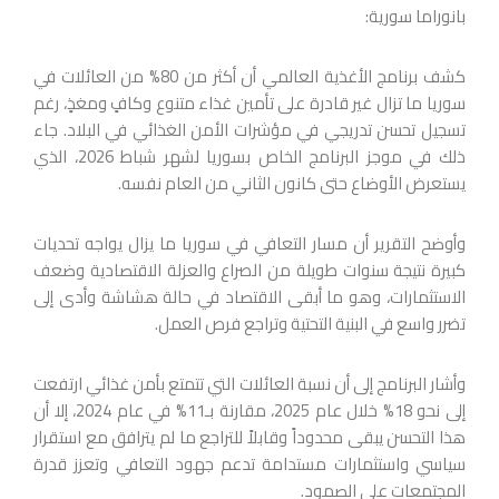
بانوراما سورية:
كشف برنامج الأغذية العالمي أن أكثر من 80% من العائلات في
سوريا ما تزال غير قادرة على تأمين غذاء متنوع وكافٍ ومغذٍ، رغم
تسجيل تحسن تدريجي في مؤشرات الأمن الغذائي في البلاد. جاء
ذلك في موجز البرنامج الخاص بسوريا لشهر شباط 2026، الذي
يستعرض الأوضاع حتى كانون الثاني من العام نفسه.
وأوضح التقرير أن مسار التعافي في سوريا ما يزال يواجه تحديات
كبيرة نتيجة سنوات طويلة من الصراع والعزلة الاقتصادية وضعف
الاستثمارات، وهو ما أبقى الاقتصاد في حالة هشاشة وأدى إلى
تضرر واسع في البنية التحتية وتراجع فرص العمل.
وأشار البرنامج إلى أن نسبة العائلات التي تتمتع بأمن غذائي ارتفعت
إلى نحو 18% خلال عام 2025، مقارنة بـ11% في عام 2024، إلا أن
هذا التحسن يبقى محدوداً وقابلاً للتراجع ما لم يترافق مع استقرار
سياسي واستثمارات مستدامة تدعم جهود التعافي وتعزز قدرة
المجتمعات على الصمود.