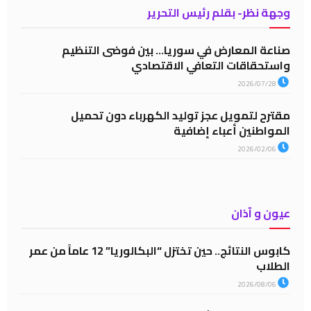
وجهة نظر- بقلم رئيس التحرير
صناعة المعارض في سوريا… بين فوضى التنظيم
واستحقاقات التعافي الاقتصادي
2026/07/28
مقترح لتمويل عجز توليد الكهرباء دون تحميل
المواطنين أعباء إضافية
2026/02/06
عيون و آذان
كابوس النتائج.. حين تختزل “البكالوريا” 12 عاماً من عمر
الطلاب
2026/08/06