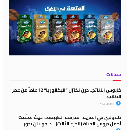
مقالات
كابوس النتائج.. حين تختزل “البكالوريا” 12 عاماً من عمر
الطلاب
2026/08/06
طفولتي في القرية.. مدرسة الطبيعة… حيث تعلّمت
أجمل دروس الحياة (الجزء الثالث) .. د. جوليان بدور