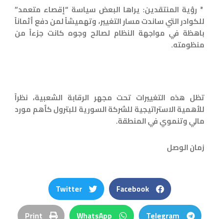
* رؤية المنتقدين: يراها البعض سياسة “إقصاء متعمد”
للكوادر التي ساندت مسار التغيير، وتهميشاً لمن دفع أثماناً
باهظة في مواجهة النظام لصالح وجوه كانت جزءاً من
منظومته.
تظل هذه التغييرات تحت مجهر الرقابة الشعبية، نظراً
للأهمية الاستراتيجية للشركة السورية للبترول كأهم مورد
مالي وتنموي في المنطقة.
زمان الوصل
Twitter
Facebook
Print
WhatsApp
Telegram