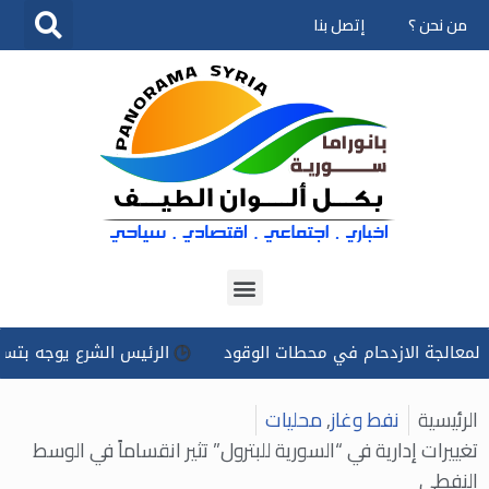
من نحن ؟
إتصل بنا
تخطى
إلى
المحتوى
ة الازدحام في محطات الوقود
الرئيس الشرع يوجه بتسخير كل الإ
الرئيسية
نفط وغاز
,
محليات
تغييرات إدارية في “السورية للبترول” تثير انقساماً في الوسط
النفطي