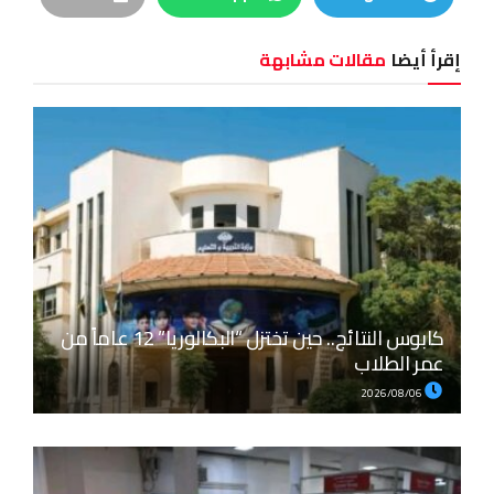
إقرأ أيضا
مقالات مشابهة
كابوس النتائج.. حين تختزل “البكالوريا” 12 عاماً من
عمر الطلاب
2026/08/06