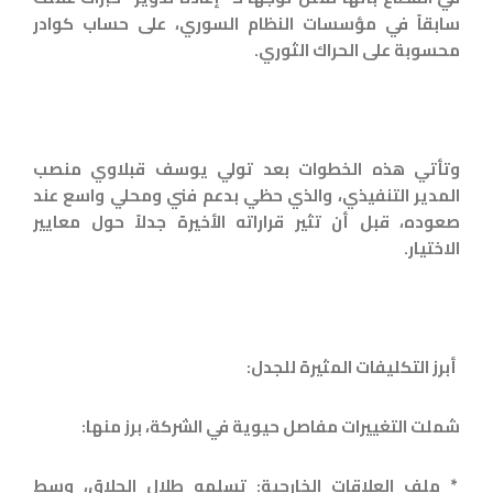
سابقاً في مؤسسات النظام السوري، على حساب كوادر
محسوبة على الحراك الثوري.
وتأتي هذه الخطوات بعد تولي يوسف قبلاوي منصب
المدير التنفيذي، والذي حظي بدعم فني ومحلي واسع عند
صعوده، قبل أن تثير قراراته الأخيرة جدلاً حول معايير
الاختيار.
أبرز التكليفات المثيرة للجدل:
شملت التغييرات مفاصل حيوية في الشركة، برز منها:
* ملف العلاقات الخارجية: تسلمه طلال الحلاق، وسط