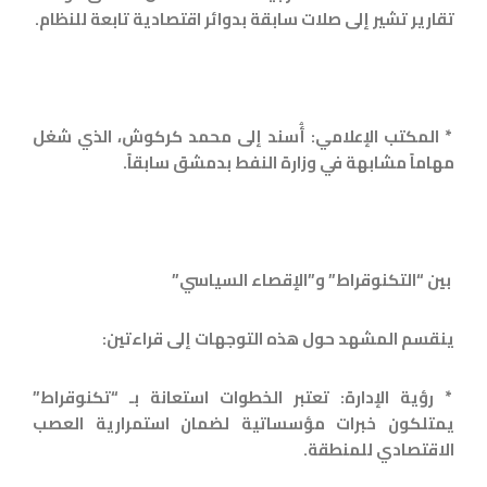
تقارير تشير إلى صلات سابقة بدوائر اقتصادية تابعة للنظام.
* المكتب الإعلامي: أُسند إلى محمد كركوش، الذي شغل
مهاماً مشابهة في وزارة النفط بدمشق سابقاً.
بين “التكنوقراط” و”الإقصاء السياسي”
ينقسم المشهد حول هذه التوجهات إلى قراءتين:
* رؤية الإدارة: تعتبر الخطوات استعانة بـ “تكنوقراط”
يمتلكون خبرات مؤسساتية لضمان استمرارية العصب
الاقتصادي للمنطقة.