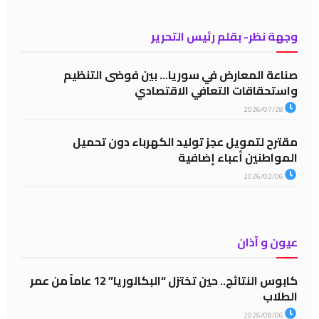
وجهة نظر- بقلم رئيس التحرير
صناعة المعارض في سوريا… بين فوضى التنظيم
واستحقاقات التعافي الاقتصادي
2026/07/28
مقترح لتمويل عجز توليد الكهرباء دون تحميل
المواطنين أعباء إضافية
2026/02/06
عيون و آذان
كابوس النتائج.. حين تختزل “البكالوريا” 12 عاماً من عمر
الطلاب
2026/08/06