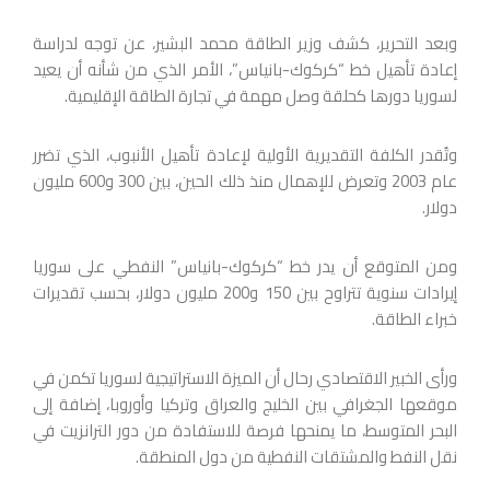
وبعد التحرير، كشف وزير الطاقة محمد البشير، عن توجه لدراسة
إعادة تأهيل خط “كركوك-بانياس”، الأمر الذي من شأنه أن يعيد
لسوريا دورها كحلقة وصل مهمة في تجارة الطاقة الإقليمية.
وتُقدر الكلفة التقديرية الأولية لإعادة تأهيل الأنبوب، الذي تضرر
عام 2003 وتعرض للإهمال منذ ذلك الحين، بين 300 و600 مليون
دولار.
ومن المتوقع أن يدر خط “كركوك-بانياس” النفطي على سوريا
إيرادات سنوية تتراوح بين 150 و200 مليون دولار، بحسب تقديرات
خبراء الطاقة.
ورأى الخبير الاقتصادي رحال أن الميزة الاستراتيجية لسوريا تكمن في
موقعها الجغرافي بين الخليج والعراق وتركيا وأوروبا، إضافة إلى
البحر المتوسط، ما يمنحها فرصة للاستفادة من دور الترانزيت في
نقل النفط والمشتقات النفطية من دول المنطقة.