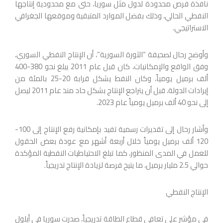
نافذة فرص محدودة لدول مثل سوريا، حتى مع محدودية إنتاجها
النفطي الحالي، وذلك بفضل الموارد المتبقية وموقعها الجغرافي
الاستراتيجي.
وأوضح رحال لصحيفة “الثورة السورية”، أن الإنتاج النفطي السوري،
وفق الواقع والإمكانيات، كان قبل عام 2011 يبلغ نحو 380-400
ألف برميل يومياً، وكان النفط يشكل قرابة 20-25 بالمئة من
إيرادات الدولة، قبل أن يتراجع الإنتاج بشكل حاد منذ عام 2011 ليصل
إلى نحو 40 ألف برميل يومياً عام 2023.
وأشار رحال إلى تقديرات رسمية تفيد بإمكانية رفع الإنتاج إلى 100-
120 ألف برميل يومياً خلال أربعة أشهر مع عودة بعض الحقول
للعمل في المدى المنظور، كما تبلغ الاحتياطيات النفطية المؤكدة
حوالي 2.5 مليار برميل، ما يتيح فرصة لزيادة الإنتاج تدريجياً.
الإنتاج النفطي
في مؤشر على تعافي قطاع الطاقة تدريجياً، صدرت سوريا في أيلول