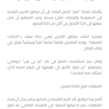
وأشارت شركة “كيبلر” لتحليل البيانات إلى أن مرافق التخزين الرئيسة
في السعودية والإمارات تمتلئ بسرعة، ومن المتوقع أن تصل
سعتها إلى الحدّ الأقصى في أقل من ثلاثة أسابيع.
وبمجرد امتلاء مرافق التخزين، وهي حالة تعرف بـ”الخزانات
الممتلئة”، يواجه المنتجون واقعاً مكلفاً تقنياً وسياسياً يتمثل في
وقف الإنتاج.
وقال خبير استراتيجيات السلع في بنك “يو بي إس” جيوفاني
ستونوفو: “لن تعود الأمور إلى طبيعتها في اليوم نفسه الذي
تستأنف فيه الصادرات”.
المتغيرات تفتح نافذة الفرص
أمام هذا الواقع، أكد الخبير الاقتصادي الدكتور سامر رحال، أن هذه
المتغيرات، رغم تداعياتها السلبية على الاقتصاد العالمي، قد تفتح