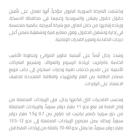
وكشفت الشركة السورية للبترول مؤخراً، أنها تعمل على تأهيل
حقول حقول رميلان والسويدية وغيرها في محافظة الحسكة،
وزيادة إنتاجها من خلال اتفاق مع شركة أميركية عالمية متخصصة
في إدارة وتشغيل الحقول، وفق معايير فنية وتشغيلية تضمن أعلى
درجات الكفاءة وتعزيز القدرات الإنتاجية.
وشدد رحال أيضاً على أهمية تطوير الموانئ وخطوط الأنابيب
الخاصة بالترانزيت لزيادة الرسوم والعوائد، وتشجيع الشركات
الأجنبية على تقديم خدمات تقنية وخبرات استخراج، إلى جانب تنويع
مصادر الطاقة بين الغاز والكهرباء والطاقة المتجددة لتخفيف
الاعتماد على الواردات.
وبحسب التقديرات التي قدّمها رحال، فإن الإيرادات المحتملة من
إنتاج النفط قد تبلغ نحو 11 مليار دولار سنوياً، والإيرادات المحتملة
من دور سوريا كممر ترانزيت قد تتراوح بين 0.7 و1.5 مليار دولار
سنوياً، وبذلك يصل مجموع الإيرادات المحتملة إلى نحو 12-13.5
مليار دولار سنوياً، ما يمثل نحو 60-70 بالمئة من إيرادات النفط قبل