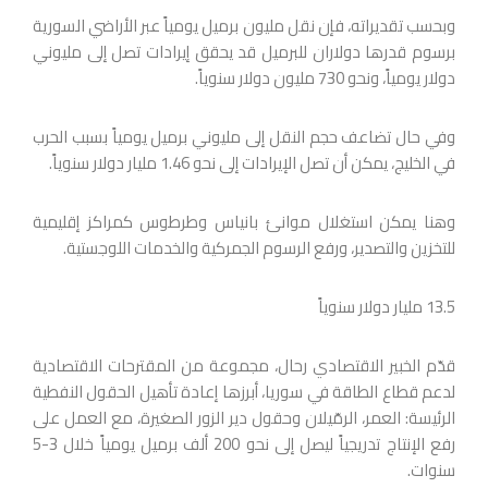
وبحسب تقديراته، فإن نقل مليون برميل يومياً عبر الأراضي السورية
برسوم قدرها دولاران للبرميل قد يحقق إيرادات تصل إلى مليوني
دولار يومياً، ونحو 730 مليون دولار سنوياً.
وفي حال تضاعف حجم النقل إلى مليوني برميل يومياً بسبب الحرب
في الخليج، يمكن أن تصل الإيرادات إلى نحو 1.46 مليار دولار سنوياً.
وهنا يمكن استغلال موانئ بانياس وطرطوس كمراكز إقليمية
للتخزين والتصدير، ورفع الرسوم الجمركية والخدمات اللوجستية.
13.5 مليار دولار سنوياً
قدّم الخبير الاقتصادي رحال، مجموعة من المقترحات الاقتصادية
لدعم قطاع الطاقة في سوريا، أبرزها إعادة تأهيل الحقول النفطية
الرئيسة: العمر، الرمّيلان وحقول دير الزور الصغيرة، مع العمل على
رفع الإنتاج تدريجياً ليصل إلى نحو 200 ألف برميل يومياً خلال 3-5
سنوات.