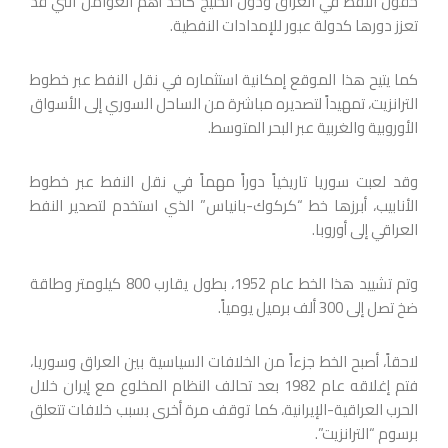
حقول النفط في العراق ودول الخليج كأحد أهم العوامل التي قد
تعزز دورها كدولة عبور للإمدادات النفطية.
كما يتيح هذا الموقع إمكانية استثماره في نقل النفط عبر خطوط
الترانزيت، تمهيداً لتصديره مباشرة من الساحل السوري إلى الأسواق
الأوروبية والغربية عبر البحر المتوسط.
وقد لعبت سوريا تاريخياً دوراً مهماً في نقل النفط عبر خطوط
الأنابيب، أبرزها خط “كركوك-بانياس” الذي استخدم لتصدير النفط
العراقي إلى أوروبا.
وتم تشييد هذا الخط عام 1952، بطول يقارب 800 كيلومتر وطاقة
ضخ تصل إلى 300 ألف برميل يومياً.
لاحقاً، أصبح الخط جزءاً من الخلافات السياسية بين العراق وسوريا،
فتم إغلاقه عام 1982 بعد تحالف النظام المخلوع مع إيران خلال
الحرب العراقية-الإيرانية، كما توقف مرة أخرى بسبب خلافات تتعلق
برسوم “الترانزيت”.