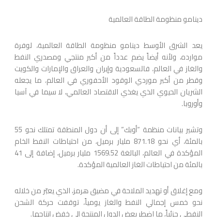
دينامو منظومة الطاقة العالمية
يعد الشرق الأوسط دينامو منظومة الطاقة العالمية، لوفرة
موارده، ولأنه أيضاً يضم عدداً من أكبر منتجي ومصدري النفط
والغاز في العالم، فالسعودية وإيران والعراق والإمارات والكويت
وقطر من أكبر موردي الوقود الأحفوري في العالم، ما يجعله
الشريان الحيوي الذي يغذي الاقتصاد العالمي، لا سيما في آسيا
وأوروبا.
وتشير بيانات منظمة “أوبك” إلى أن دول المنطقة تمتلك نحو 55
بالمئة، أي نحو 871.18 مليار برميل، من احتياطات النفط الخام
المؤكدة في العالم، البالغة 1569.52 مليار برميل، إضافة إلى 41
بالمئة من احتياطات الغاز العالمية المؤكدة.
ومع إغلاق أو تهديد الملاحة في مضيق هرمز، الذي يعبّر من خلاله
نحو خمس إجمالي النفط والغاز يومياً، توقفت حركة الشحن
النفطي جزئياً، ما اضطر بعض الدول المنتجة إلى خفض إنتاجها.