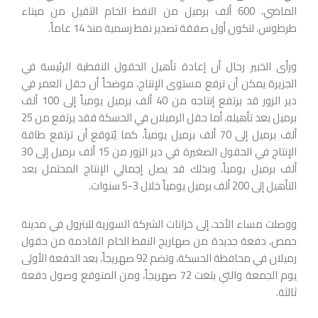
الماضي، 600 ألف برميل من النفط الخام الثقيل من ميناء
طرطوس، لتكون أول صفقة تصدير نفط رسمية منذ 14 عاماً.
ورأى الخبير رحال أن إعادة تأهيل الحقول النفطية الرئيسة في
الجزيرة يمكن أن ترفع مستوى الإنتاج، موضحاً أن حقل العمر في
دير الزور قد يرتفع إنتاجه من 40 ألف برميل يومياً إلى 100 ألف
برميل بعد تأهيله، أما حقل الرميلان في الحسكة فقد يرتفع من 25
ألف برميل إلى 70 ألف برميل يومياً، كما يُتوقع أن ترتفع طاقة
الإنتاج في الحقول الصغيرة في دير الزور من 15 ألف برميل إلى 30
ألف برميل يومياً، وبذلك قد يصل إجمالي الإنتاج المحتمل بعد
التأهيل إلى 200 ألف برميل يومياً خلال 3-5 سنوات.
ووصلت مساء الأحد، إلى خزانات الشركة السورية للبترول في مدينة
حمص، دفعة جديدة من صهاريج النفط الخام القادمة من حقول
رميلان في محافظة الحسكة، وتضم 92 صهريجاً، بعد الدفعة الأولى
يوم الجمعة والتي بلغت 72 صهريجاً، ومن المتوقع وصول دفعة
ثالثة.