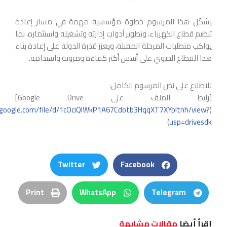
يشكّل هذا المرسوم خطوة مؤسسية مهمة في مسار إعادة
تنظيم قطاع الكهرباء، وتطوير أدوات إدارته وتشغيله واستثماره، بما
يواكب متطلبات المرحلة المقبلة، ويعزز قدرة الدولة على إعادة بناء
هذا القطاع الحيوي على أسس أكثر كفاءة ومرونة واستدامة.
للاطلاع على نص المرسوم الكامل:
[رابط الملف على Google Drive]
e.google.com/file/d/1cOciQIWkP1A67Cdotb3HqqXT7XYpItnh/view?
(
)
usp=drivesdk
Twitter
Facebook
Print
WhatsApp
Telegram
إقرأ أيضا
مقالات مشابهة