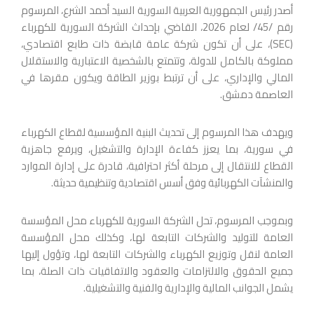
أصدر رئيس الجمهورية العربية السورية السيد أحمد الشرع، المرسوم
رقم /45/ لعام 2026، القاضي بإحداث الشركة السورية للكهرباء
(SEC)، على أن تكون شركة عامة قابضة ذات طابع اقتصادي،
مملوكة بالكامل للدولة، وتتمتع بالشخصية الاعتبارية والاستقلال
المالي والإداري، على أن ترتبط بوزير الطاقة ويكون مقرها في
العاصمة دمشق.
ويهدف هذا المرسوم إلى تحديث البنية المؤسسية لقطاع الكهرباء
في سورية، بما يعزز كفاءة الإدارة والتشغيل، ويرفع جاهزية
القطاع للانتقال إلى مرحلة أكثر احترافية، قادرة على إدارة الموارد
والمنشآت الكهربائية وفق أسس اقتصادية وتنظيمية حديثة.
وبموجب المرسوم، تحل الشركة السورية للكهرباء محل المؤسسة
العامة للتوليد والشركات التابعة لها، وكذلك محل المؤسسة
العامة لنقل وتوزيع الكهرباء والشركات التابعة لها، وتؤول إليها
جميع الحقوق والالتزامات والعقود والاتفاقيات ذات الصلة، بما
يشمل الجوانب المالية والإدارية والفنية والتشغيلية.