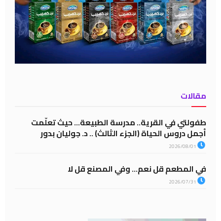
مقالات
طفولتي في القرية.. مدرسة الطبيعة… حيث تعلّمت
أجمل دروس الحياة (الجزء الثالث) .. د. جوليان بدور
2026/08/01
في المطعم قل نعم… وفي المصنع قل لا
2026/07/31