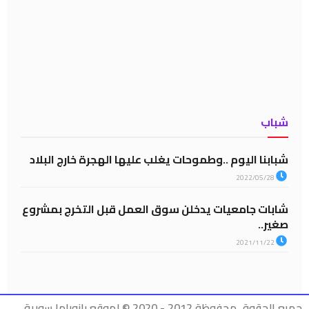
شباب
شبابنا اليوم ..وطموحات يغلب عليها الهجرة خارج البلاد
2022/05/28
شابات جامعيات يدخلن سوق العمل قبل التخرج بمشروع
صغير..
2021/11/22
جميع الحقوق محفوظة 2012 - 2020 © لموقع بانوراما سورية .