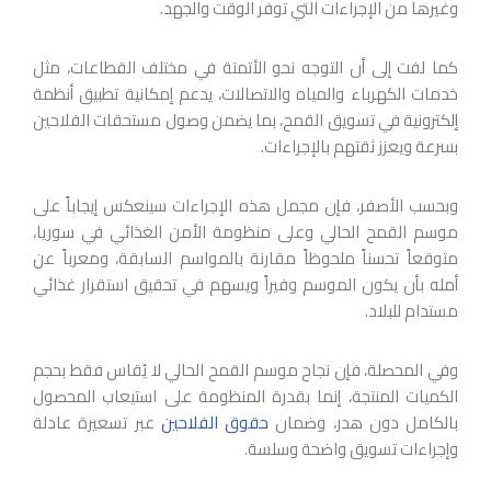
وغيرها من الإجراءات التي توفر الوقت والجهد.
كما لفت إلى أن التوجه نحو الأتمتة في مختلف القطاعات، مثل
خدمات الكهرباء والمياه والاتصالات، يدعم إمكانية تطبيق أنظمة
إلكترونية في تسويق القمح، بما يضمن وصول مستحقات الفلاحين
بسرعة ويعزز ثقتهم بالإجراءات.
وبحسب الأصفر، فإن مجمل هذه الإجراءات سينعكس إيجاباً على
موسم القمح الحالي وعلى منظومة الأمن الغذائي في سوريا،
متوقعاً تحسناً ملحوظاً مقارنة بالمواسم السابقة، ومعرباً عن
أمله بأن يكون الموسم وفيراً ويسهم في تحقيق استقرار غذائي
مستدام للبلاد.
وفي المحصلة، فإن نجاح موسم القمح الحالي لا يُقاس فقط بحجم
الكميات المنتجة، إنما بقدرة المنظومة على استيعاب المحصول
بالكامل دون هدر، وضمان
حقوق الفلاحين
عبر تسعيرة عادلة
وإجراءات تسويق واضحة وسلسة.