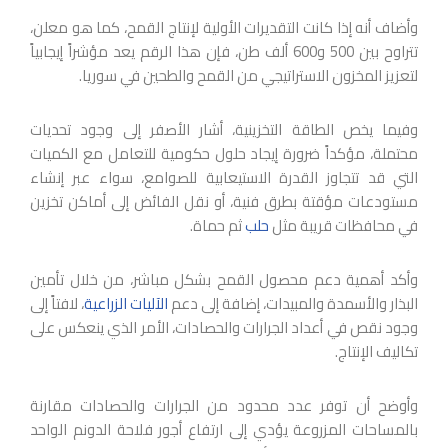
وأضاف أنه إذا كانت التقديرات الأولية لإنتاج القمح، كما هو معلن،
تتراوح بين 500 و600 ألف طن، فإن هذا الرقم يعد مؤشراً إيجابياً
لتعزيز المخزون الاستراتيجي من القمح والطحين في سوريا.
وفيما يخص الطاقة التخزينية، أشار الأصفر إلى وجود تحديات
محتملة، مؤكداً ضرورة إيجاد حلول حكومية للتعامل مع الكميات
التي قد تتجاوز القدرة الاستيعابية للصوامع، سواء عبر إنشاء
مستودعات مؤقتة بطرق فنية، أو نقل الفائض إلى أماكن تخزين
في محافظات قريبة مثل
حلب
ثم حماة.
وأكد أهمية دعم محصول القمح بشكل مباشر، من خلال تأمين
البذار والأسمدة والمبيدات، إضافة إلى دعم
الآليات الزراعية
، لافتاً إلى
وجود نقص في أعداد الجرارات والحصادات، الأمر الذي ينعكس على
تكاليف الإنتاج.
وأوضح أن توفر عدد محدود من الجرارات والحصادات مقارنة
بالمساحات المزروعة يؤدي إلى ارتفاع أجور فلاحة الدونم الواحد