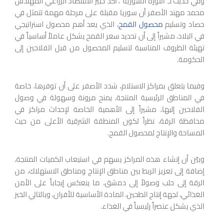
وفي حديث لـ”الثورة السورية”، أكد خبير الاقتصاد الزراعي المهندس
محمد مهند الأصفر أن سوريا مقبلة على مرحلة مهمة تتمثل في
حصاد وتسليم
محصول القمح
، الذي يعد أهم محصول استراتيجي
في البلاد، مشيراً إلى أن تحديد سعر القمح يشكل عاملاً أساسياً في
تهيئة الظروف المناسبة لتسليم المحصول من قبل الفلاحين إلى
الحكومة.
وفيما يتعلق بمراكز الاستلام، شدد الأصفر على أن توفرها، خاصة
في المناطق الرئيسية المنتجة، يمنح مرونة وسهولة في وصول
الفلاحين إليها، مشيراً إلى الأهمية الخاصة لإحداث مراكز في
محافظة الرقة، نظراً لكون المنطقة الشرقية الأعلى من حيث
المساحة والإنتاج لمحصول القمح.
وبيّن أن إنشاء هذه المراكز يسهم في استيعاب الكميات المنتجة،
إضافة إلى تعزيز الربط بين مناطق الإنتاج ومناطق الاستهلاك، من
الرقة إلى حلب وصولاً إلى دمشق، ما ينعكس إيجاباً على الأمن
الغذائي، لجهة إنتاج الطحين، المادة الأساسية للأفران، وبالتالي الخبز
الذي يشكل عنصراً رئيسياً في الغذاء.