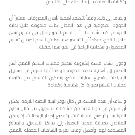
وتكاليف الحصاد، ما يزيد الأعباء على الفلاحين.
ويضاف إلى ذلك، وفقاً للأصفر، أهمية تأمين المحروقات، معتبراً أن
الجهود الحكومية في هذا المجال كانت ملحوظة خلال بداية
الموسم، كما شدد على أن الدعم الأكبر يتمثل في تقديم سعر
عادل للقمح، معتبراً أن التسعير هو العامل الأهم لضمان تسليم
المحصول واستدامة الزراعة في المواسم المقبلة.
وحول إنشاء منصة إلكترونية لتنظيم عمليات استلام القمح، أشار
الأصفر إلى أهمية هذه الخطوة، موضحاً أنها تسهم في تسهيل
الإجراءات، وتسريع عمليات الدفع، وتمكين الفلاحين من متابعة
عمليات التسليم بصورة أكثر شفافية وكفاءة.
وأضاف أن هذه المنصة، في حال توفر البنية التحتية اللازمة، يمكن
أن تسهم في حل العديد من مشكلات التسويق، من خلال تنظيم
المواعيد، وتوضيح المستحقات، وتسريع إصدار الإيصالات، إذ يمكن
للفلاحين معرفة موعد الوصول إلى مراكز التسويق، والمبالغ
المستحقة لهم، وأفضل أوقات تفريغ الشاحنات المحملة بالقمح،