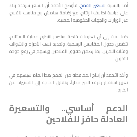
أما بالنسبة ل
تسعير القمح
، فأوضح الأحمد أن السعر سيحدد بناءً
على دراسة تكاليف الإنتاج، مع إضافة هامش ربح مناسب للفلاح،
عبر الوزارات والجهات الحكومية المعنية.
كما لفت إلى أن تعليمات خاصة ستصدر لتنظيم عملية الاستلام،
تتضمن جدول المقاييس الرسمية، وتحديد نسب الأحرام والشوائب
وفئات التخزين، بما يضمن حقوق الفلاحين ويسهم في رفع جودة
التخزين.
وأكد الأحمد أن إنتاج المحافظة من القمح هذا العام سيسهم في
تعزيز استقرار رغيف الخبز محلياً، وتقليل الحاجة إلى الاستيراد من
الخارج.
الدعم أساسي.. والتسعيرة
العادلة حافز للفلاحين