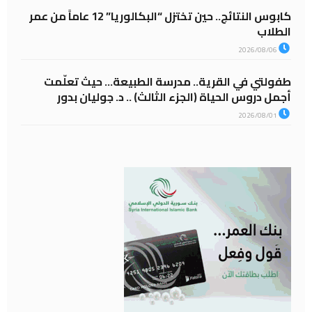
كابوس النتائج.. حين تختزل “البكالوريا” 12 عاماً من عمر
الطلاب
2026/08/06
طفولتي في القرية.. مدرسة الطبيعة… حيث تعلّمت
أجمل دروس الحياة (الجزء الثالث) .. د. جوليان بدور
2026/08/01