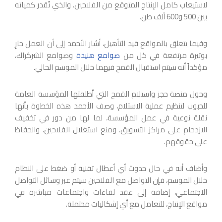
لاستيعاب كامل الإنتاج المتوقع من الفلاحين، والذي تُقدر كمياته
بين 500 و600 ألف طن.
وفيما يتعلق بالمواقع قيد التأهيل، أشار الأحمد إلى أن العمل جارٍ
بوتيرة مرتفعة في كل من
صوامع هنيدة
وصوامع الشركراك،
مؤكداً أنه سيتم استقبال القمح فيهما خلال الموسم الحالي.
وحول منصة حجز واستلام القمح التي أطلقتها المؤسسة العامة
للحبوب لتنظيم عملية الاستلام، وصف الأحمد هذه الخطوة بأنها
نقلة نوعية في عمل المؤسسة، لما لها من دور في تخفيف
الازدحام على مراكز التسويق، ومنع استغلال الفلاحين، والحفاظ
على حقوقهم.
وأضاف أنه في حال حدوث أي أعطال تقنية أو ضغط على النظام
خلال الموسم، فإن التواصل مع الفلاحين سيتم عبر وسائل التواصل
الاجتماعي، إضافة إلى عقد لقاءات واجتماعات مباشرة في
مواقع الإنتاج، للتعامل مع أي إشكاليات محتملة.