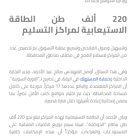
وإدارة الموسم بكفاءة.
220 ألف طن الطاقة
الاستيعابية لمراكز التسليم
ولتسهيل وصول الفلاحين وتسريع عملية التسويق، تم تخصيص عدد
من المراكز لاستلام القمح في مختلف مناطق المحافظة.
وفي هذا السياق، أوضح المهندس صالح عيد الأحمد، مدير التجارة
الداخلية و
حماية المستهلك
في الرقة، في تصريح لـ”الثورة السورية”،
أن المراكز المعتمدة، والبالغ عددها 17 مركزاً، موزعة على كامل
مساحة المحافظة، حيث تم اختيار مواقع كانت الأقل تضرراً، بما
يضمن إمكانية إعادة تأهيلها خلال فترة قصيرة.
وبيّن الأحمد أن الطاقة الاستيعابية لهذه المراكز تبلغ نحو 220 ألف
طن بنظام “الدوكمة”، فيما سيتم توزيع الكميات المتبقية على
المستودعات والعراءات، مؤكداً أن هذه الإمكانيات كافية