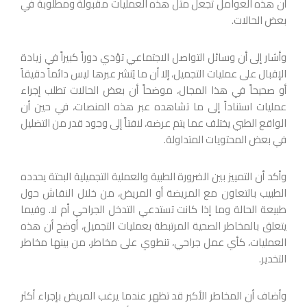
أن هذه العوامل تجعل مثل هذه العمليات مقبولة ومطلوبة في
بعض الحالات.
وأشار إلى أن وسائل التواصل الاجتماعي تؤدي دوراً كبيراً في زيادة
الإقبال على عمليات التجميل، إلا أن ما يُنشر عبرها ليس دائماً دقيقاً
أو صحيحاً في هذا المجال، موضحاً أن بعض الحالات تطلب إجراء
عمليات استناداً إلى ما تشاهده عبر هذه المنصات، في حين أن
الواقع الطبي يختلف عما يتم عرضه، لافتاً إلى وجود قدر من التضليل
في بعض المحتويات المتداولة.
وأكد أن التمييز بين الضرورة الطبية والعملية التجميلية البحتة يحدده
الطبيب بالتعاون مع المريضة أو المريض، من خلال النقاش حول
طبيعة الحالة وما إذا كانت تستدعي التدخل الجراحي أم لا. وفيما
يتعلق بالمخاطر الصحية المرتبطة بعمليات التجميل، أوضح أن هذه
العمليات، كأي عمل جراحي، تنطوي على مخاطر، من بينها مخاطر
التخدير.
وأضاف أن المخاطر الأكبر قد تظهر عندما يرغب المريض بإجراء أكثر