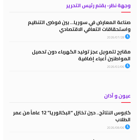
وجهة نظر- بقلم رئيس التحرير
صناعة المعارض في سوريا… بين فوضى التنظيم
واستحقاقات التعافي الاقتصادي
2026/07/28
مقترح لتمويل عجز توليد الكهرباء دون تحميل
المواطنين أعباء إضافية
2026/02/06
عيون و آذان
كابوس النتائج.. حين تختزل “البكالوريا” 12 عاماً من عمر
الطلاب
2026/08/06