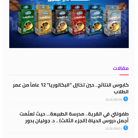
مقالات
كابوس النتائج.. حين تختزل “البكالوريا” 12 عاماً من عمر
الطلاب
2026/08/06
طفولتي في القرية.. مدرسة الطبيعة… حيث تعلّمت
أجمل دروس الحياة (الجزء الثالث) .. د. جوليان بدور
2026/08/01