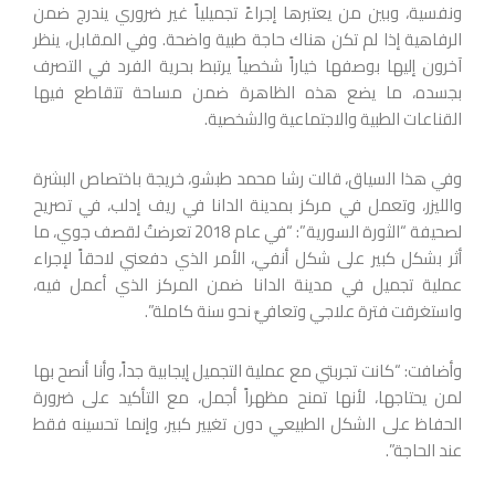
ونفسية، وبين من يعتبرها إجراءً تجميلياً غير ضروري يندرج ضمن
الرفاهية إذا لم تكن هناك حاجة طبية واضحة. وفي المقابل، ينظر
آخرون إليها بوصفها خياراً شخصياً يرتبط بحرية الفرد في التصرف
بجسده، ما يضع هذه الظاهرة ضمن مساحة تتقاطع فيها
القناعات الطبية والاجتماعية والشخصية.
وفي هذا السياق، قالت رشا محمد طبشو، خريجة باختصاص البشرة
والليزر، وتعمل في مركز بمدينة الدانا في ريف إدلب، في تصريح
لصحيفة “الثورة السورية”: “في عام 2018 تعرضتُ لقصف جوي، ما
أثر بشكل كبير على شكل أنفي، الأمر الذي دفعني لاحقاً لإجراء
عملية تجميل في مدينة الدانا ضمن المركز الذي أعمل فيه،
واستغرقت فترة علاجي وتعافيَّ نحو سنة كاملة”.
وأضافت: “كانت تجربتي مع عملية التجميل إيجابية جداً، وأنا أنصح بها
لمن يحتاجها، لأنها تمنح مظهراً أجمل، مع التأكيد على ضرورة
الحفاظ على الشكل الطبيعي دون تغيير كبير، وإنما تحسينه فقط
عند الحاجة”.