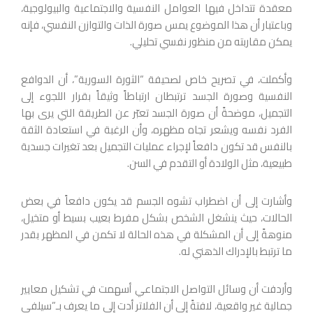
معقدة تتداخل فيها العوامل النفسية والاجتماعية والبيولوجية،
وباعتبار أن هذا الموضوع يمس صورة الذات والتوازن النفسي، فإنه
يمكن مقاربته من منظور نفسي تحليلي.
وأكملت، في تصريح خاص لصحيفة “الثورة السورية”، أن الدوافع
النفسية وصورة الجسد ترتبطان ارتباطاً وثيقاً بقرار اللجوء إلى
التجميل، موضحةً أن صورة الجسد تعبّر عن الطريقة التي يرى بها
الفرد نفسه ويشعر تجاه مظهره، وأن الرغبة في استعادة الثقة
بالنفس قد تكون دافعاً لإجراء عمليات التجميل بعد تغيرات جسدية
طبيعية، مثل الولادة أو التقدم في السن.
وأشارت إلى أن اضطراب تشوه الجسم قد يكون دافعاً في بعض
الحالات، حيث ينشغل الشخص بشكل مفرط بعيب بسيط أو متخيل،
منوهةً إلى أن المشكلة في هذه الحالة لا تكمن في المظهر بقدر
ما ترتبط بالإدراك الذهني له.
وأردفت أن وسائل التواصل الاجتماعي أسهمت في تشكيل معايير
جمالية غير واقعية، لافتةً إلى أن الفلاتر أدت إلى ما يعرف بـ”سيلفي