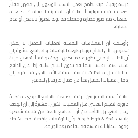
ديسمورفيا”، حيث تطمح بعض النساء للوصول إلى مظهر مفلتر
يصعب تحقيقه بيولوجياً. وبيّنت أن المقارنة المستمرة عبر هذه
المنصات مع صور مختارة ومعدلة قد تولد شعوراً بالنقص أو عدم
الكفاية.
وأوضحت أن الانعكاسات النفسية لعمليات التجميل لا يمكن
تعميمها، لأن النتائج ترتبط بطبيعة التوقعات والدوافع، مشيرةً إلى
أن الجانب الإيجابي يظهر عندما يكون الهدف واقعياً لتحسين جزئية
تسبب ضيقاً نفسياً، بينما قد تكون النتائج سلبية إذا كان الدافع
محاولة حل مشكلات نفسية عميقة، الأمر الذي قد يقود إلى
إدمان عمليات التجميل بحثاً عن كمال غير قابل للتحقق.
وبيّنت أهمية التمييز بين الرغبة الطبيعية والدافع المرضي، مؤكدةً
ضرورة التقييم النفسي قبل العمليات الكبرى، مشيرةً إلى أن الهدف
ليس المنع، بل التأكد من أن الدوافع نابعة من قناعة شخصية
وليست نتيجة ضغوط خارجية، وأن التوقعات واقعية، مع استبعاد
وجود اضطرابات نفسية قد تتفاقم بعد الجراحة.