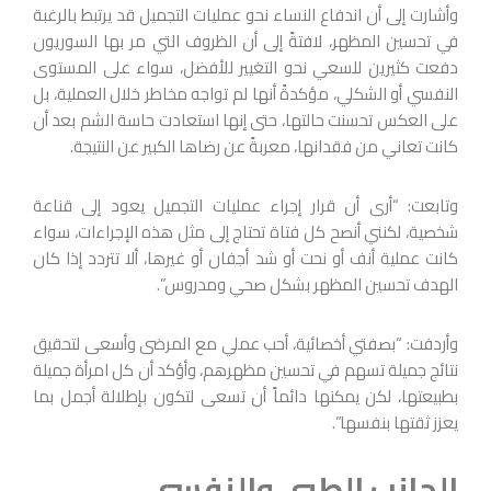
وأشارت إلى أن اندفاع النساء نحو عمليات التجميل قد يرتبط بالرغبة
في تحسين المظهر، لافتةً إلى أن الظروف التي مر بها السوريون
دفعت كثيرين للسعي نحو التغيير للأفضل، سواء على المستوى
النفسي أو الشكلي، مؤكدةً أنها لم تواجه مخاطر خلال العملية، بل
على العكس تحسنت حالتها، حتى إنها استعادت حاسة الشم بعد أن
كانت تعاني من فقدانها، معربةً عن رضاها الكبير عن النتيجة.
وتابعت: “أرى أن قرار إجراء عمليات التجميل يعود إلى قناعة
شخصية، لكنني أنصح كل فتاة تحتاج إلى مثل هذه الإجراءات، سواء
كانت عملية أنف أو نحت أو شد أجفان أو غيرها، ألا تتردد إذا كان
الهدف تحسين المظهر بشكل صحي ومدروس”.
وأردفت: “بصفتي أخصائية، أحب عملي مع المرضى وأسعى لتحقيق
نتائج جميلة تسهم في تحسين مظهرهم، وأؤكد أن كل امرأة جميلة
بطبيعتها، لكن يمكنها دائماً أن تسعى لتكون بإطلالة أجمل بما
يعزز ثقتها بنفسها”.
الجانب الطبي والنفسي