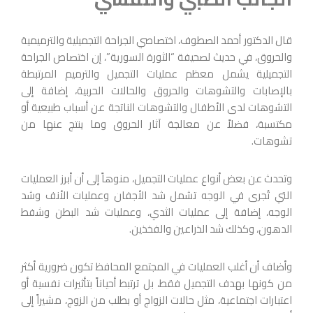
قال الدكتور أحمد الصطوف، اختصاصي الجراحة التجميلية والترميمية
والحروق، في حديث لصحيفة “الثورة السورية”، إن اختصاص الجراحة
التجميلية يشمل معظم عمليات التجميل والترميم المرتبطة
بالإصابات والتشوهات والحروق والحالات الحربية، إضافة إلى
التشوهات لدى الأطفال والتشوهات الناتجة عن أسباب طبيعية أو
مكتسبة، فضلاً عن معالجة آثار الحروق وما ينتج عنها من
تشوهات.
وتحدث عن بعض أنواع عمليات التجميل، منوهاً إلى أن أبرز العمليات
التي تُجرى في الوجه تشمل شد الأجفان وعمليات الأنف وشد
الوجه، إضافة إلى عمليات الثدي، وعمليات شد البطن وشفط
الدهون، وكذلك شد الذراعين والفخذين.
وأضاف أن أغلب العمليات في المجتمع المحافظ تكون ضرورية أكثر
من كونها بهدف التجميل فقط، بل ترتبط أحياناً بتأثيرات نفسية أو
اعتبارات اجتماعية، مثل حالات الزواج أو بطلب من الزوج، مشيراً إلى