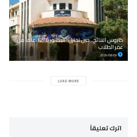
كابوس النتائج.. حين تختزل “البكالوريا” 12 عاماً من
عمر الطلاب
2026/08/06
LOAD MORE
اترك تعليقاً