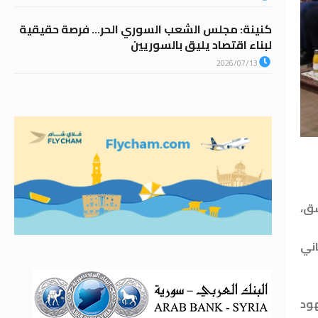
كنينة: مجلس الشعب السوري الحر… فرصة حقيقية
لبناء اقتصاد يليق بالسوريين
2026/07/13
ق،
اني
ود