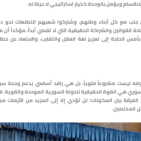
لانقسام ويؤمن بالوحدة كخيار استراتيجي لا حياة له.
لى جنب مع كل أبناء وطنهم، وشاركوا شعبهم التطلعات نحو د
لقوانين والشراكة الحقيقية التي لا تقصي أبداً، مؤكداً أن 
بأمس الحاجة إلى تعزيز لغة العقل والتقارب، والابتعاد عن خطا
ه ليست مشروعاً فئوياً، بل هي رافد أساسي يدعم وحدة سور
ري هي القوة الحقيقية للدولة السورية الموحدة والقوية. لا
لفرقة بين المكونات؛ لن تؤدي إلا إلى المزيد من الأزمات مج
كل المخلصين.