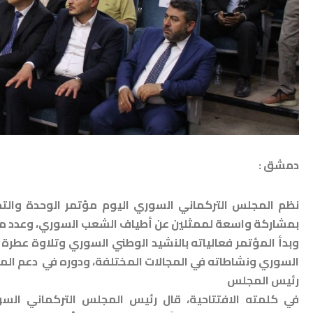
دمشق :
نظم المجلس التركماني السوري اليوم مؤتمر الوحدة والتض
بمشاركة واسعة لممثلين عن أطياف الشعب السوري، وعدد من
وبدأ المؤتمر فعالياته بالنشيد الوطني السوري وتلاوة عطرة
السوري ونشاطاته في المجالات المختلفة، ودوره في دعم الم
رئيس المجلس
في كلمته الافتتاحية، قال رئيس المجلس التركماني الس