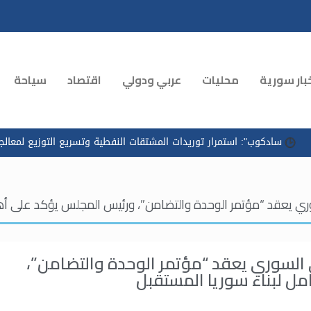
بار سورية
محليات
عربي ودولي
اقتصاد
سياحة
 توريدات المشتقات النفطية وتسريع التوزيع لمعالجة الازدحام في محطات ا
ي يعقد “مؤتمر الوحدة والتضامن”، ورئيس المجلس يؤكد على أهمي
السوري يعقد “مؤتمر الوحدة والتضامن”،
ل لبناء سوريا المستقبل