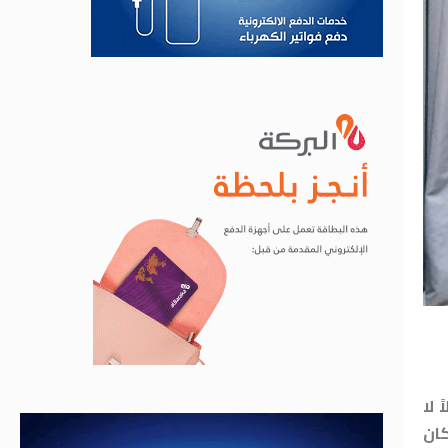
 لا
كان