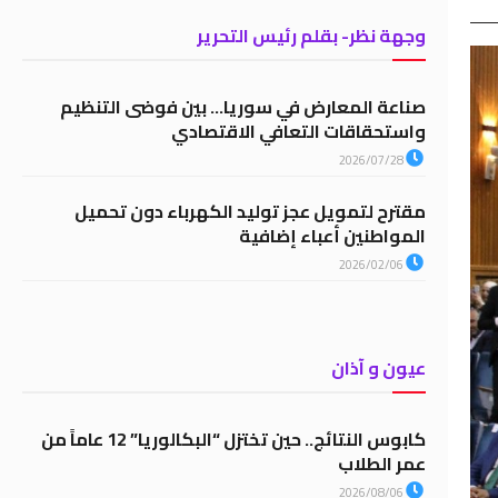
وجهة نظر- بقلم رئيس التحرير
صناعة المعارض في سوريا… بين فوضى التنظيم
واستحقاقات التعافي الاقتصادي
2026/07/28
مقترح لتمويل عجز توليد الكهرباء دون تحميل
المواطنين أعباء إضافية
2026/02/06
عيون و آذان
كابوس النتائج.. حين تختزل “البكالوريا” 12 عاماً من
عمر الطلاب
2026/08/06