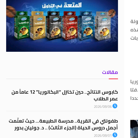
ولة
هذه
بات
مقالات
يا
فتا
كابوس النتائج.. حين تختزل “البكالوريا” 12 عاماً من
ددا
عمر الطلاب
2026/08/06
طفولتي في القرية.. مدرسة الطبيعة… حيث تعلّمت
أجمل دروس الحياة (الجزء الثالث) .. د. جوليان بدور
2026/08/01