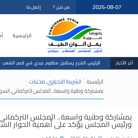
2026-08-07
من نحن ؟
إتصل بنا
تخطى
إلى
المحتوى
الرئيسية
أخ
آخر الأخبار
ئيس الشرع يستقبل مظلوم عبدي في قصر الشعب
سادكوب": استمرار
الرئيسية
الشريط الاخباري
,
محليات
بمشاركة وطنية واسعة.. المجلس التركماني السور
بمشاركة وطنية واسعة.. المجلس التركماني 
ورئيس المجلس يؤكد على أهمية الحوار الشام