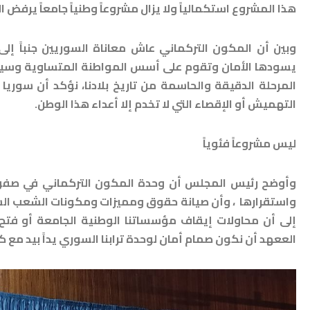
هذا المشروع استكمالياً ولا يزال مشروعاً وطنياً جامعاً يرفض ا
وبين أن المكون التركماني عاش معاناة السوريين جنباً إ
يسودها الأمان وتقوم على أسس المواطنة المتساوية وسيادة ا
المرحلة الدقيقة والحاسمة من تاريخ بلادنا، نؤكد أن سوريا 
التهميش أو الإقصاء التي لا تخدم إلا أعداء هذا الوطن.
ليس مشروعاً فئوياً
وأوضح رئيس المجلس أن وحدة المكون التركماني في صفوف
واستقرارها ، وأن صيانة حقوق ومميزات ومكونات الشعب السو
إلى أن محاولات إيقاف مؤسساتنا الوطنية الجامعة أو فتح ا
الععهد أن نكون صمام أمان لوحدة ترابنا السوري يداً بيد مع 