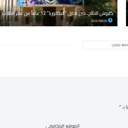
كابوس النتائج.. حين تختزل “البكالوريا” 12 عاماً من عمر الطلاب
2026/08/06
LOAD MO
 بـ
*
الموقع الإلكتروني