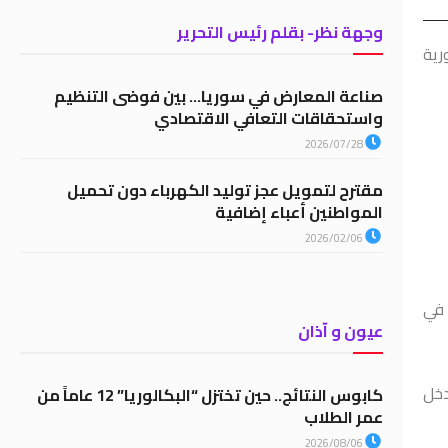
وجهة نظر- بقلم رئيس التحرير
سورية
صناعة المعارض في سوريا… بين فوضى التنظيم
واستحقاقات التعافي الاقتصادي
2026/07/28
مقترح لتمويل عجز توليد الكهرباء دون تحميل
المواطنين أعباء إضافية
2026/02/06
 في
عيون و آذان
ض التدخل
كابوس النتائج.. حين تختزل “البكالوريا” 12 عاماً من
عمر الطلاب
2026/08/06