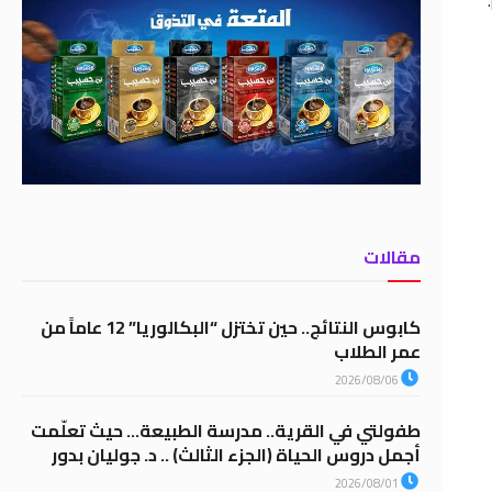
.
مقالات
كابوس النتائج.. حين تختزل “البكالوريا” 12 عاماً من
عمر الطلاب
2026/08/06
طفولتي في القرية.. مدرسة الطبيعة… حيث تعلّمت
أجمل دروس الحياة (الجزء الثالث) .. د. جوليان بدور
2026/08/01