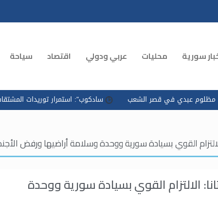
بار سورية
محليات
عربي ودولي
اقتصاد
سياحة
دي في قصر الشعب
سادكوب": استمرار توريدات المشتقات النفطية وت
ـ 14 من محادثات أستانا: الالتزام القوي بسيادة سورية ووحدة