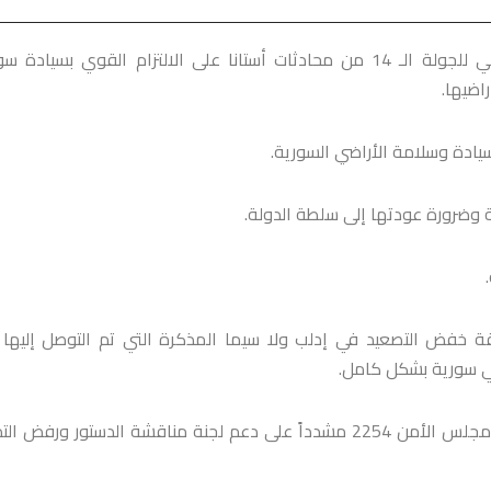
أكد البيان الختامي للجولة الـ 14 من محادثات أستانا على الالتزام القوي بسيادة 
اضيها.
يادة وسلامة الأراضي السورية.
 وضرورة عودتها إلى سلطة الدولة.
طقة خفض التصعيد في إدلب ولا سيما المذكرة التي تم التوصل إليها
وأشار البيان إلى ضرورة الحل السياسي للأزمة في سورية وفق قرار مجلس الأمن 2254 مشدداً على دعم لجنة مناقشة الدستور ورف